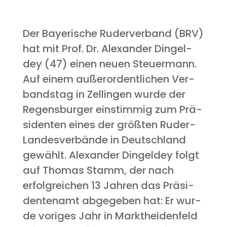
Der Baye­ri­sche Ruder­ver­band (BRV)
hat mit Prof. Dr. Alex­an­der Din­gel­
dey (47) einen neu­en Steu­er­mann.
Auf einem außer­or­dent­li­chen Ver­
bands­tag in Zellin­gen wur­de der
Regens­bur­ger ein­stim­mig zum Prä­
si­den­ten eines der größ­ten Ruder-
Lan­des­ver­bän­de in Deutsch­land
gewählt. Alex­an­der Din­gel­dey folgt
auf Tho­mas Stamm, der nach
erfolg­rei­chen 13 Jah­ren das Prä­si­
den­ten­amt abge­ge­ben hat: Er wur­
de vori­ges Jahr in Markt­hei­den­feld