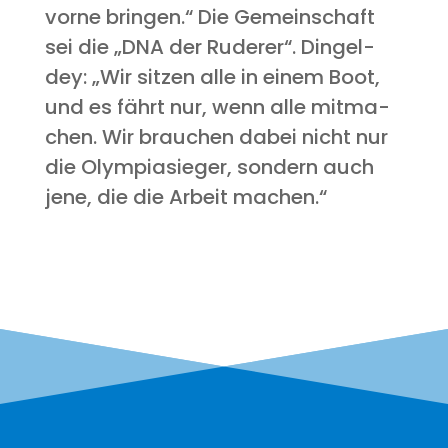
vor­ne brin­gen.“ Die Gemein­schaft
sei die „DNA der Rude­rer“. Din­gel­
dey: „Wir sit­zen alle in einem Boot,
und es fährt nur, wenn alle mit­ma­
chen. Wir brau­chen dabei nicht nur
die Olym­pia­sie­ger, son­dern auch
jene, die die Arbeit machen.“