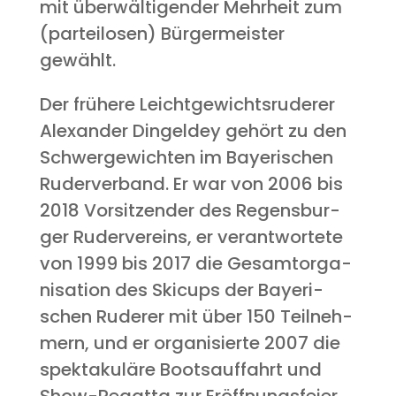
mit über­wäl­ti­gen­der Mehr­heit zum
(par­tei­lo­sen) Bür­ger­meis­ter
gewählt.
Der frü­he­re Leicht­ge­wichts­ru­de­rer
Alex­an­der Din­gel­dey gehört zu den
Schwer­ge­wich­ten im Baye­ri­schen
Ruder­ver­band. Er war von 2006 bis
2018 Vor­sit­zen­der des Regens­bur­
ger Ruder­ver­eins, er ver­ant­wor­te­te
von 1999 bis 2017 die Gesamt­or­ga­
ni­sa­ti­on des Ski­cups der Baye­ri­
schen Rude­rer mit über 150 Teil­neh­
mern, und er orga­ni­sier­te 2007 die
spek­ta­ku­lä­re Boots­auf­fahrt und