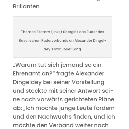
Brillanten.
Tho­mas Stamm (links) über­gibt das Ruder des
Baye­ri­schen Ruder­ver­bands an Alex­an­der Din­gel­
dey. Foto: Josef Lang
„War­um tut sich jemand so ein
Ehren­amt an?“ frag­te Alex­an­der
Din­gel­dey bei sei­ner Vor­stel­lung
und steck­te mit sei­ner Ant­wort sei­
ne nach vor­wärts gerich­te­ten Plä­ne
ab: „Ich möch­te jun­ge Leu­te för­dern
und den Nach­wuchs fin­den, und ich
möch­te den Ver­band wei­ter nach