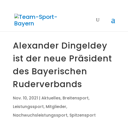
Alex­an­der Din­gel­dey
ist der neue Prä­si­dent
des Baye­ri­schen
Ruderverbands
Nov. 10, 2021
|
Aktuelles
,
Breitensport
,
Leistungssport
,
Mitglieder
,
Nachwuchsleistungssport
,
Spitzensport