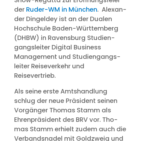
Show-Regat­ta zur Eröff­nungs­fei­er
der
Ruder-WM in Mün­chen
. Alex­an­
der Din­gel­dey ist an der Dua­len
Hoch­schu­le Baden-Würt­tem­berg
(DHBW) in Ravens­burg Stu­di­en­
gangs­lei­ter Digi­tal Busi­ness
Manage­ment und Stu­di­en­gangs­
lei­ter Rei­se­ver­kehr und
Reisevertrieb.
Als sei­ne ers­te Amts­hand­lung
schlug der neue Prä­si­dent sei­nen
Vor­gän­ger Tho­mas Stamm als
Ehren­prä­si­dent des BRV vor. Tho­
mas Stamm erhielt zudem auch die
Ver­bands­na­del mit Gold­zweig und