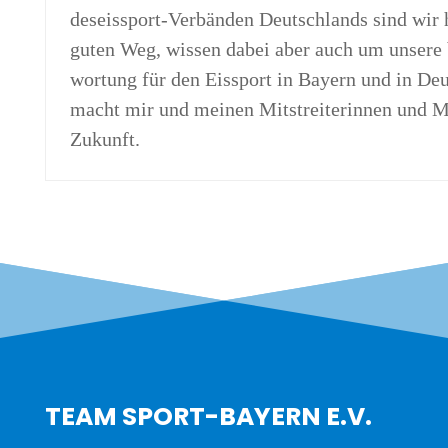
des­eis­sport-Ver­bän­den Deutsch­lands sind wir
guten Weg, wis­sen dabei aber auch um unse­re b
wor­tung für den Eis­sport in Bay­ern und in Deu
macht mir und mei­nen Mit­strei­te­rin­nen und Mi
Zukunft.
TEAM SPORT-BAYERN E.V.