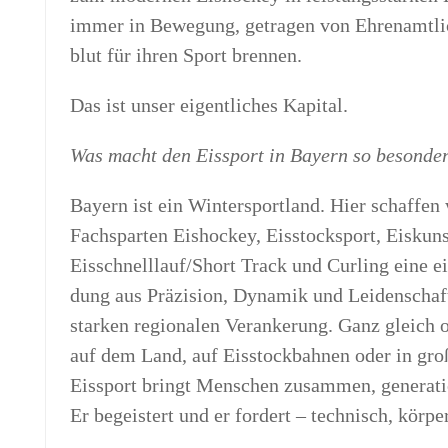
immer in Bewe­gung, getra­gen von Ehren­amt­li
blut für ihren Sport brennen.
Das ist unser eigent­li­ches Kapital.
Was macht den Eis­sport in Bay­ern so besonde
Bay­ern ist ein Win­ter­sport­land. Hier schaf­fe
Fachspar­ten Eis­ho­ckey, Eis­stock­sport, Eiskun
Eisschnelllauf/Short Track und Cur­ling eine ein­z
dung aus Prä­zi­si­on, Dyna­mik und Lei­den­scha
star­ken regio­na­len Ver­an­ke­rung. Ganz gleich 
auf dem Land, auf Eis­stock­bah­nen oder in gro­
Eis­sport bringt Men­schen zusam­men, gene­ra­tio
Er begeis­tert und er for­dert – tech­nisch, kör­pe