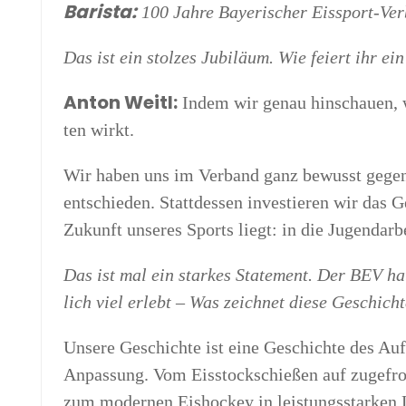
Baris­ta:
100 Jah­re Baye­ri­scher Eissport-Ve
Das ist ein stol­zes Jubi­lä­um. Wie fei­ert ihr ei
Anton Weitl:
Indem wir genau hin­schau­en,
ten wirkt.
Wir haben uns im Ver­band ganz bewusst gegen 
ent­schie­den. Statt­des­sen inves­tie­ren wir das 
Zukunft unse­res Sports liegt: in die Jugendarbe
Das ist mal ein star­kes State­ment. Der BEV ha
lich viel erlebt – Was zeich­net die­se Geschich­
Unse­re Geschich­te ist eine Geschich­te des Au
Anpas­sung. Vom Eis­stock­schie­ßen auf zuge­fro
zum moder­nen Eis­ho­ckey in leis­tungs­star­ke