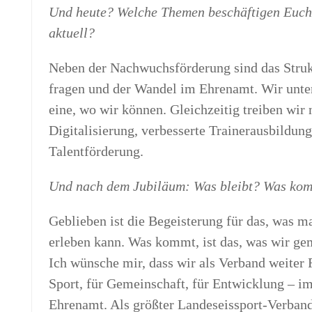
Und heu­te? Wel­che The­men beschäf­ti­gen Euc
aktuell?
Neben der Nach­wuchs­för­de­rung sind das Struk­t
fra­gen und der Wan­del im Ehren­amt. Wir unter­
ei­ne, wo wir kön­nen. Gleich­zei­tig trei­ben wir
Digi­ta­li­sie­rung, ver­bes­ser­te Trai­ner­aus­bil­dun
Talentförderung.
Und nach dem Jubi­lä­um: Was bleibt? Was ko
Geblie­ben ist die Begeis­te­rung für das, was 
erle­ben kann. Was kommt, ist das, was wir gem
Ich wün­sche mir, dass wir als Ver­band wei­ter
Sport, für Gemein­schaft, für Ent­wick­lung – 
Ehren­amt. Als größ­ter Lan­des­eis­sport-Ver­ba