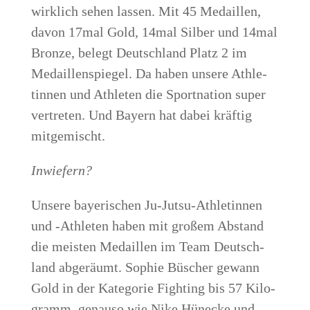
wirk­lich sehen las­sen. Mit 45 Medail­len,
davon 17mal Gold, 14mal Sil­ber und 14mal
Bron­ze, belegt Deutsch­land Platz 2 im
Medail­len­spie­gel. Da haben unse­re Ath­le­
tin­nen und Ath­le­ten die Sport­na­ti­on super
ver­tre­ten. Und Bay­ern hat dabei kräf­tig
mitgemischt.
Inwie­fern?
Unse­re baye­ri­schen Ju-Jutsu-Ath­le­tin­nen
und ‑Ath­le­ten haben mit gro­ßem Abstand
die meis­ten Medail­len im Team Deutsch­
land abge­räumt. Sophie Büscher gewann
Gold in der Kate­go­rie Fight­ing bis 57 Kilo­
gramm, genau­so wie Nike Hüne­cke und