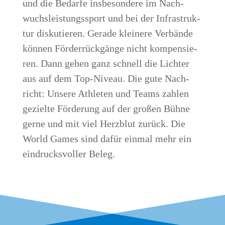
und die Bedar­fe ins­be­son­de­re im Nach­
wuchs­leis­tungs­sport und bei der Infra­struk­
tur dis­ku­tie­ren. Gera­de klei­ne­re Ver­bän­de
kön­nen För­der­rück­gän­ge nicht kom­pen­sie­
ren. Dann gehen ganz schnell die Lich­ter
aus auf dem Top-Niveau. Die gute Nach­
richt: Unse­re Ath­le­ten und Teams zah­len
geziel­te För­de­rung auf der gro­ßen Büh­ne
ger­ne und mit viel Herz­blut zurück. Die
World Games sind dafür ein­mal mehr ein
ein­drucks­vol­ler Beleg.