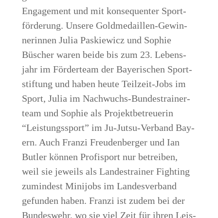
Enga­ge­ment und mit kon­se­quen­ter Sport­
för­de­rung. Unse­re Gold­me­dail­len-Gewin­
ne­rin­nen Julia Pas­kie­wicz und Sophie
Büscher waren bei­de bis zum 23. Lebens­
jahr im För­der­team der Baye­ri­schen Sport­
stif­tung und haben heu­te Teil­zeit-Jobs im
Sport, Julia im Nach­wuchs-Bun­des­trai­ner­
team und Sophie als Pro­jekt­be­treue­rin
“Leis­tungs­sport” im Ju-Jutsu-Ver­band Bay­
ern. Auch Fran­zi Freu­den­ber­ger und Ian
But­ler kön­nen Pro­fi­sport nur betrei­ben,
weil sie jeweils als Lan­des­trai­ner Fight­ing
zumin­dest Mini­jobs im Lan­des­ver­band
gefun­den haben. Fran­zi ist zudem bei der
Bun­des­wehr, wo sie viel Zeit für ihren Leis­