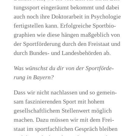
tungs­sport ein­ge­räumt bekommt und dabei
auch noch ihre Dok­tor­ar­beit in Psy­cho­lo­gie
fer­tig­stel­len kann. Erfolg­rei­che Sport­bio­
gra­phien wie die­se hän­gen maß­geb­lich von
der Sport­för­de­rung durch den Frei­staat und
durch Bun­des- und Lan­des­be­hör­den ab.
Was wünschst du dir von der Sport­för­de­
rung in Bayern?
Dass wir nicht nach­las­sen und so gemein­
sam fas­zi­nie­ren­den Sport mit hohem
gesell­schaft­li­chem Stel­len­wert mög­lich
machen. Dazu müs­sen wir mit dem Frei­
staat im sport­fach­li­chen Gespräch blei­ben