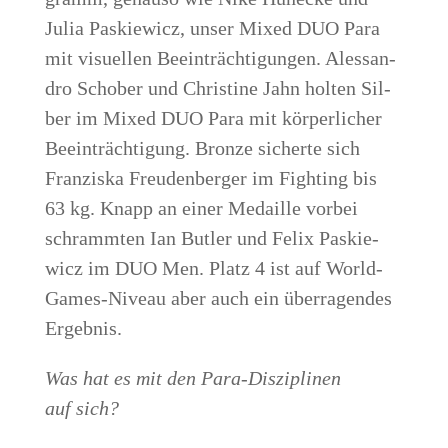
Julia Pas­kie­wicz, unser Mixed DUO Para
mit visu­el­len Beein­träch­ti­gun­gen. Ales­san­
dro Scho­ber und Chris­ti­ne Jahn hol­ten Sil­
ber im Mixed DUO Para mit kör­per­li­cher
Beein­träch­ti­gung. Bron­ze sicher­te sich
Fran­zis­ka Freu­den­ber­ger im Fight­ing bis
63 kg. Knapp an einer Medail­le vor­bei
schramm­ten Ian But­ler und Felix Pas­kie­
wicz im DUO Men. Platz 4 ist auf World-
Games-Niveau aber auch ein über­ra­gen­des
Ergebnis.
Was hat es mit den Para-Dis­zi­pli­nen
auf sich?