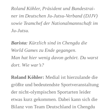
Roland Köh­ler, Prä­si­dent und Bun­des­trai­
ner im Deut­schen Ju-Jutsu-Ver­band (DJJV)
sowie Team­chef der Natio­nal­mann­schaft im
Ju-Jutsu.
Baris­ta:
Kürz­lich sind in Cheng­du die
World Games zu Ende gegangen.
Man hat hier wenig davon gehört. Du warst
dort. Wie war’s?
Roland Köh­ler:
Medi­al ist hier­zu­lan­de die
größ­te und bedeu­tends­te Sport­ver­an­stal­tung
der nicht-olym­pi­schen Sport­ar­ten lei­der
etwas kurz gekom­men. Dabei kann sich die
Bilanz von Team Deutsch­land in Cheng­du