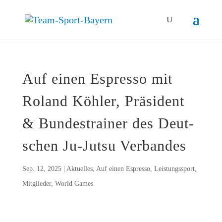
Auf einen Espres­so mit
Roland Köh­ler, Prä­si­dent
& Bun­des­trai­ner des Deut­
schen Ju-Jutsu Verbandes
Sep. 12, 2025
|
Aktuelles
,
Auf einen Espresso
,
Leistungssport
,
Mitglieder
,
World Games