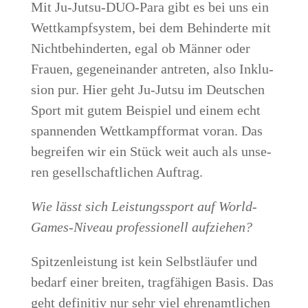
Mit Ju-Jutsu-DUO-Para gibt es bei uns ein
Wett­kampf­sys­tem, bei dem Behin­der­te mit
Nicht­be­hin­der­ten, egal ob Män­ner oder
Frau­en, gegen­ein­an­der antre­ten, also Inklu­
si­on pur. Hier geht Ju-Jutsu im Deut­schen
Sport mit gutem Bei­spiel und einem echt
span­nen­den Wett­kampf­for­mat vor­an. Das
begrei­fen wir ein Stück weit auch als unse­
ren gesell­schaft­li­chen Auftrag.
Wie lässt sich Leis­tungs­sport auf World-
Games-Niveau pro­fes­sio­nell aufziehen?
Spit­zen­leis­tung ist kein Selbst­läu­fer und
bedarf einer brei­ten, trag­fä­hi­gen Basis. Das
geht defi­ni­tiv nur sehr viel ehren­amt­li­chen