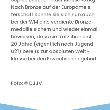
Nach Bron­ze auf der Euro­pa­meis­
ter­schaft konn­te sie sich nun auch
bei der WM eine ver­dien­te Bron­ze­
me­dail­le sichern und wie­der ein­mal
bewei­sen, dass sie trotz ihrer erst
20 Jah­re (eigent­lich noch Jugend
U21) bereits zur abso­lu­ten Welt­
klas­se bei den Erwach­se­nen gehört.
Foto: © DJJV