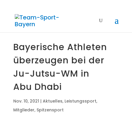
Baye­ri­sche Ath­le­ten
über­zeu­gen bei der
Ju-Jutsu-WM in
Abu Dhabi
Nov. 10, 2021
|
Aktuelles
,
Leistungssport
,
Mitglieder
,
Spitzensport