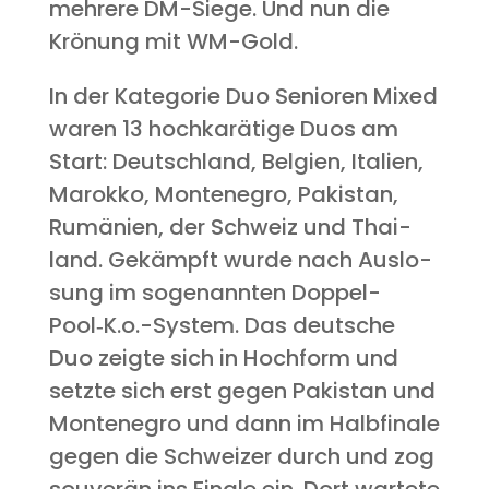
meh­re­re DM-Sie­ge. Und nun die
Krö­nung mit WM-Gold.
In der Kate­go­rie Duo Senio­ren Mixed
waren 13 hoch­ka­rä­ti­ge Duos am
Start: Deutsch­land, Bel­gi­en, Ita­li­en,
Marok­ko, Mon­te­ne­gro, Paki­stan,
Rumä­ni­en, der Schweiz und Thai­
land. Gekämpft wur­de nach Aus­lo­
sung im soge­nann­ten Doppel-
Pool‑K.o.-System. Das deut­sche
Duo zeig­te sich in Hoch­form und
setz­te sich erst gegen Paki­stan und
Mon­te­ne­gro und dann im Halb­fi­na­le
gegen die Schwei­zer durch und zog