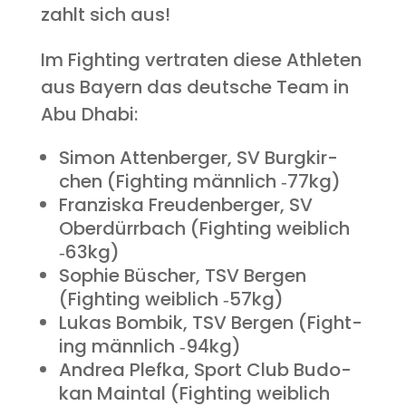
zahlt sich aus!
Im Fight­ing ver­tra­ten die­se Ath­le­ten
aus Bay­ern das deut­sche Team in
Abu Dhabi:
Simon Atten­ber­ger, SV Burg­kir­
chen (Fight­ing männ­lich ‑77kg)
Fran­zis­ka Freu­den­ber­ger, SV
Ober­dürr­bach (Fight­ing weib­lich
‑63kg)
Sophie Büscher, TSV Ber­gen
(Fight­ing weib­lich ‑57kg)
Lukas Bom­bik, TSV Ber­gen (Fight­
ing männ­lich ‑94kg)
Andrea Plef­ka, Sport Club Budo­
kan Main­tal (Fight­ing weib­lich