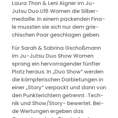
Lau­ra Thon & Leni Aigner im Ju-
Jutsu Duo U16 Women die Sil­ber­
me­dail­le. In einem packen­den Fina­
le muss­ten sie sich nur dem grie­
chi­schen Paar geschla­gen geben.
Für Sarah & Sabri­na Gschoß­mann
im Ju-Jutsu Duo Show Women
sprang ein her­vor­ra­gen­der fünf­ter
Platz her­aus. In „Duo Show“ wer­den
die kämp­fe­ri­schen Dar­bie­tun­gen in
einer „Sto­ry“ ver­packt und dann von
den Punk­te­rich­tern getrennt ‑Tech­
nik und Show­/Sto­ry- bewer­tet. Bei­
de Wer­tun­gen erge­ben das