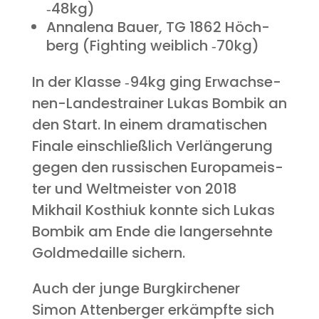
‑48kg)
Anna­le­na Bau­er, TG 1862 Höch­
berg (Fight­ing weib­lich ‑70kg)
In der Klas­se ‑94kg ging Erwach­se­
nen-Lan­des­trai­ner Lukas Bom­bik an
den Start. In einem dra­ma­ti­schen
Fina­le ein­schließ­lich Ver­län­ge­rung
gegen den rus­si­schen Euro­pa­meis­
ter und Welt­meis­ter von 2018
Mikhail Kost­hi­uk konn­te sich Lukas
Bom­bik am Ende die lang­ersehn­te
Gold­me­dail­le sichern.
Auch der jun­ge Burg­kir­che­ner
Simon Atten­ber­ger erkämpf­te sich