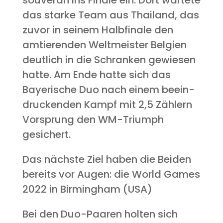
sou­ve­rän ins Fina­le ein. Dort war­te­te
das star­ke Team aus Thai­land, das
zuvor in sei­nem Halb­fi­na­le den
amtie­ren­den Welt­meis­ter Bel­gi­en
deut­lich in die Schran­ken gewie­sen
hat­te. Am Ende hat­te sich das
Baye­ri­sche Duo nach einem beein­
dru­cken­den Kampf mit 2,5 Zäh­lern
Vor­sprung den WM-Tri­umph
gesichert.
Das nächs­te Ziel haben die Bei­den
bereits vor Augen: die World Games
2022 in Bir­ming­ham (USA)
Bei den Duo-Paa­ren hol­ten sich