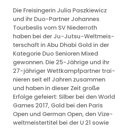
Die Frei­sin­ge­rin Julia Paszkie­wicz
und ihr Duo-Part­ner Johan­nes
Tour­be­s­lis vom SV Nie­der­roth
haben bei der Ju-Jutsu-Welt­meis­
ter­schaft in Abu Dha­bi Gold in der
Kate­go­rie Duo Senio­ren Mixed
gewon­nen. Die 25-Jäh­ri­ge und ihr
27-jäh­ri­ger Wett­kampf­part­ner trai­
nie­ren seit elf Jah­ren zusam­men
und haben in die­ser Zeit gro­ße
Erfol­ge gefei­ert: Sil­ber bei den World
Games 2017, Gold bei den Paris
Open und Ger­man Open, den Vize­
welt­meis­ter­ti­tel bei der U 21 sowie