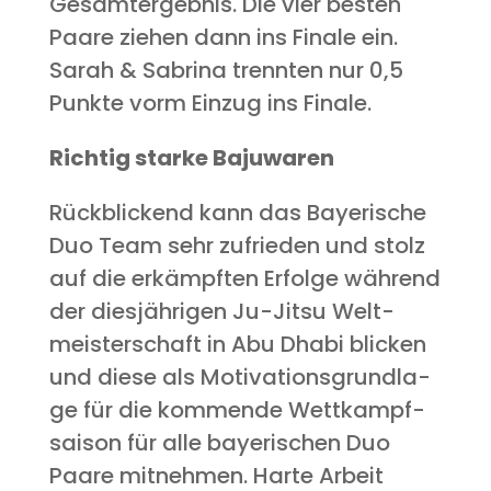
Gesamt­ergeb­nis. Die vier bes­ten
Paa­re zie­hen dann ins Fina­le ein.
Sarah & Sabri­na trenn­ten nur 0,5
Punk­te vorm Ein­zug ins Finale.
Rich­tig star­ke Bajuwaren
Rück­bli­ckend kann das Baye­ri­sche
Duo Team sehr zufrie­den und stolz
auf die erkämpf­ten Erfol­ge wäh­rend
der dies­jäh­ri­gen Ju-Jitsu Welt­
meis­ter­schaft in Abu Dha­bi bli­cken
und die­se als Moti­va­ti­ons­grund­la­
ge für die kom­men­de Wett­kampf­
sai­son für alle baye­ri­schen Duo
Paa­re mit­neh­men. Har­te Arbeit