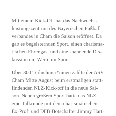
Mit einem Kick-Off hat das Nach­wuchs­
leis­tungs­zen­trum des Baye­ri­schen Fuß­ball­
ver­ban­des in Cham die Sai­son eröff­net. Da
gab es begeis­tern­den Sport, einen cha­ris­ma­
ti­schen Ehren­gast und eine span­nen­de Dis­
kus­si­on um Wer­te im Sport.
Über 300 Teilnehmer*innen zähl­te der ASV
Cham Mit­te August beim erst­ma­li­gen statt­
fin­den­den NLZ-Kick-off in die neue Sai­
son. Neben gro­ßem Sport hat­te das NLZ
eine Talk­run­de mit dem cha­ris­ma­ti­schen
Ex-Pro­fi und DFB-Bot­schaf­ter Jim­my Hart­