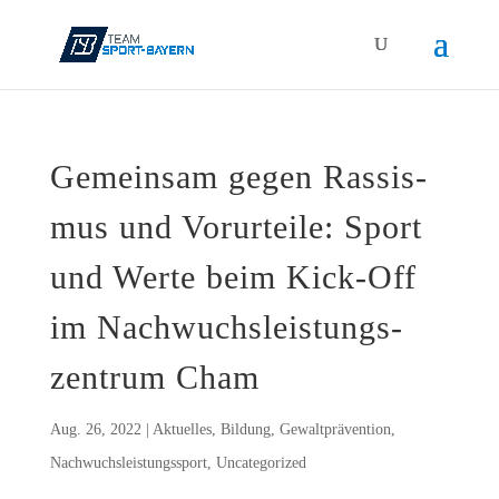
Gemein­sam gegen Ras­sis­
mus und Vor­ur­tei­le: Sport
und Wer­te beim Kick-Off
im Nach­wuchs­leis­tungs­
zen­trum Cham
Aug. 26, 2022
|
Aktuelles
,
Bildung
,
Gewaltprävention
,
Nachwuchsleistungssport
,
Uncategorized