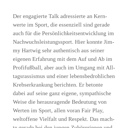
Der enga­gier­te Talk adres­sier­te an Kern­
wer­te im Sport, die essen­zi­ell sind gera­de
auch für die Per­sön­lich­keits­ent­wick­lung im
Nach­wuchs­leis­tungs­sport. Hier konn­te Jim­
my Hart­wig sehr authen­tisch aus sei­ner
eige­nen Erfah­rung mit dem Auf und Ab im
Pro­fi­fuß­ball, aber auch im Umgang mit All­
tags­ras­sis­mus und einer lebens­be­droh­li­chen
Krebs­er­kran­kung berich­ten. Er beton­te
dabei auf sei­ne ganz eige­ne, sym­pa­thi­sche
Wei­se die her­aus­ra­gen­de Bedeu­tung von
Wer­ten im Sport, allen vor­an Fair Play,
welt­of­fe­ne Viel­falt und Respekt. Das mach­
te gera­de bei den jun­gen Zuhö­re­rin­nen und