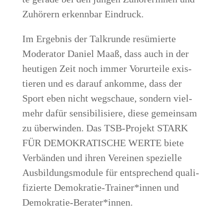
Zuhö­rern erkenn­bar Eindruck.
Im Ergeb­nis der Talk­run­de resü­mier­te
Mode­ra­tor Dani­el Maaß, dass auch in der
heu­ti­gen Zeit noch immer Vor­ur­tei­le exis­
tie­ren und es dar­auf ankom­me, dass der
Sport eben nicht weg­schaue, son­dern viel­
mehr dafür sen­si­bi­li­sie­re, die­se gemein­sam
zu über­win­den. Das TSB-Pro­jekt STARK
FÜR DEMO­KRA­TI­SCHE WER­TE bie­te
Ver­bän­den und ihren Ver­ei­nen spe­zi­el­le
Aus­bil­dungs­mo­du­le für ent­spre­chend qua­li­
fi­zier­te Demokratie-Trainer*innen und
Demokratie-Berater*innen.