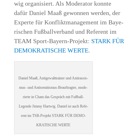
wig orga­ni­siert. Als Mode­ra­tor konn­te
dafür Dani­el Maaß gewon­nen wer­den, der
Exper­te für Kon­flikt­ma­nage­ment im Baye­
ri­schen Fuß­ball­ver­band und Refe­rent im
TEAM Sport-Bay­ern-Pro­jekt:
STARK FÜR
DEMO­KRA­TI­SCHE WER­TE
.
Dani­el Maaß, Anti­ge­walt­trai­ner und Anti­ras­sis­
mus- und Anti­se­mi­tis­mus-Beauf­trag­ter, mode­
rier­te in Cham das Gespräch mit Fuß­ball-
Legen­de Jim­my Hart­wig. Dani­el ist auch Refe­
rent im TSB-Pro­jekt STARK FÜR DEMO­
KRA­TI­SCHE WERTE