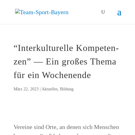
“Inter­kul­tu­rel­le Kom­pe­ten­
zen” — Ein gro­ßes The­ma
für ein Wochenende
März 22, 2023
|
Aktuelles
,
Bildung
Ver­ei­ne sind Orte, an denen sich Men­schen