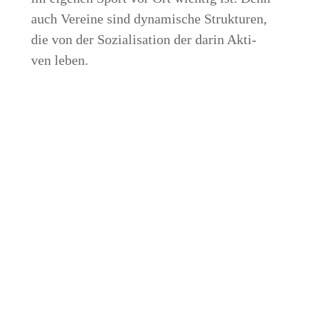
auch Ver­ei­ne sind dyna­mi­sche Struk­tu­ren,
die von der Sozia­li­sa­ti­on der dar­in Akti­
ven leben.