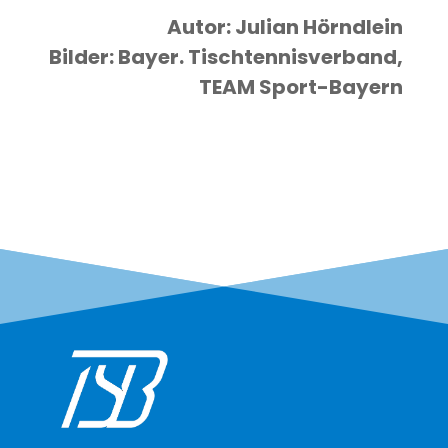
Autor: Juli­an Hörnd­lein
Bil­der: Bay­er. Tisch­ten­nis­ver­band,
TEAM Sport-Bayern