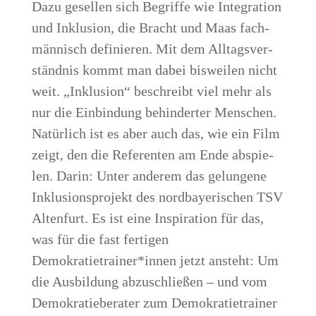
Dazu gesel­len sich Begrif­fe wie Inte­gra­ti­on
und Inklu­si­on, die Bracht und Maas fach­
män­nisch defi­nie­ren. Mit dem All­tags­ver­
ständ­nis kommt man dabei bis­wei­len nicht
weit. „Inklu­si­on“ beschreibt viel mehr als
nur die Ein­bin­dung behin­der­ter Men­schen.
Natür­lich ist es aber auch das, wie ein Film
zeigt, den die Refe­ren­ten am Ende abspie­
len. Dar­in: Unter ande­rem das gelun­ge­ne
Inklu­si­ons­pro­jekt des nord­baye­ri­schen TSV
Alten­furt. Es ist eine Inspi­ra­ti­on für das,
was für die fast fer­ti­gen
Demokratietrainer*innen jetzt ansteht: Um
die Aus­bil­dung abzu­schlie­ßen – und vom
Demo­kra­tie­be­ra­ter zum Demo­kra­tie­trai­ner