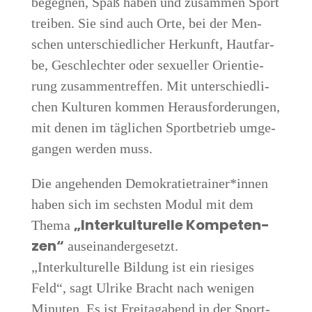
begeg­nen, Spaß haben und zusam­men Sport
trei­ben. Sie sind auch Orte, bei der Men­
schen unter­schied­li­cher Her­kunft, Haut­far­
be, Geschlech­ter oder sexu­el­ler Ori­en­tie­
rung zusam­men­tref­fen. Mit unter­schied­li­
chen Kul­tu­ren kom­men Her­aus­for­de­run­gen,
mit denen im täg­li­chen Sport­be­trieb umge­
gan­gen wer­den muss.
Die ange­hen­den Demokratietrainer*innen
haben sich im sechs­ten Modul mit dem
„Inter­kul­tu­rel­le Kom­pe­ten­
The­ma
zen“
aus­ein­an­der­ge­setzt.
„Inter­kul­tu­rel­le Bil­dung ist ein rie­si­ges
Feld“, sagt Ulri­ke Bracht nach weni­gen
Minu­ten. Es ist Frei­tag­abend in der Sport­