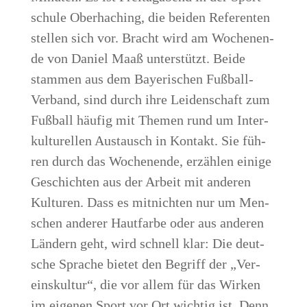
schu­le Ober­ha­ching, die bei­den Refe­ren­ten
stel­len sich vor. Bracht wird am Wochen­en­
de von Dani­el Maaß unter­stützt. Bei­de
stam­men aus dem Baye­ri­schen Fuß­ball-
Ver­band, sind durch ihre Lei­den­schaft zum
Fuß­ball häu­fig mit The­men rund um Inter­
kul­tu­rel­len Aus­tausch in Kon­takt. Sie füh­
ren durch das Wochen­en­de, erzäh­len eini­ge
Geschich­ten aus der Arbeit mit ande­ren
Kul­tu­ren. Dass es mit­nich­ten nur um Men­
schen ande­rer Haut­far­be oder aus ande­ren
Län­dern geht, wird schnell klar: Die deut­
sche Spra­che bie­tet den Begriff der „Ver­
eins­kul­tur“, die vor allem für das Wir­ken
im eige­nen Sport vor Ort wich­tig ist. Denn