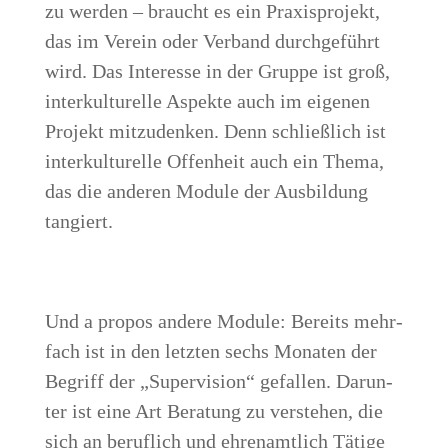
zu wer­den – braucht es ein Pra­xis­pro­jekt,
das im Ver­ein oder Ver­band durch­ge­führt
wird. Das Inter­es­se in der Grup­pe ist groß,
inter­kul­tu­rel­le Aspek­te auch im eige­nen
Pro­jekt mit­zu­den­ken. Denn schließ­lich ist
inter­kul­tu­rel­le Offen­heit auch ein The­ma,
das die ande­ren Modu­le der Aus­bil­dung
tangiert.
Und a pro­pos ande­re Modu­le: Bereits mehr­
fach ist in den letz­ten sechs Mona­ten der
Begriff der „Super­vi­si­on“ gefal­len. Dar­un­
ter ist eine Art Bera­tung zu ver­ste­hen, die
sich an beruf­lich und ehren­amt­lich Täti­ge