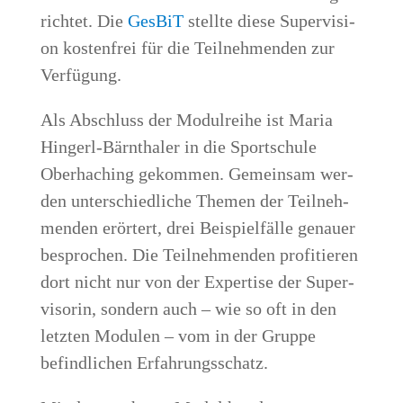
rich­tet. Die
Ges­BiT
stell­te die­se Super­vi­si­
on kos­ten­frei für die Teil­neh­men­den zur
Verfügung.
Als Abschluss der Modul­rei­he ist Maria
Hin­gerl-Bärn­tha­ler in die Sport­schu­le
Ober­ha­ching gekom­men. Gemein­sam wer­
den unter­schied­li­che The­men der Teil­neh­
men­den erör­tert, drei Bei­spiel­fäl­le genau­er
bespro­chen. Die Teil­neh­men­den pro­fi­tie­ren
dort nicht nur von der Exper­ti­se der Super­
vi­so­rin, son­dern auch – wie so oft in den
letz­ten Modu­len – vom in der Grup­pe
befind­li­chen Erfahrungsschatz.