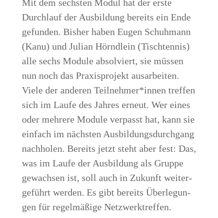
Mit dem sechs­ten Modul hat der ers­te
Durch­lauf der Aus­bil­dung bereits ein Ende
gefun­den. Bis­her haben Eugen Schuh­mann
(Kanu) und Juli­an Hörnd­lein (Tisch­ten­nis)
alle sechs Modu­le absol­viert, sie müs­sen
nun noch das Pra­xis­pro­jekt aus­ar­bei­ten.
Vie­le der ande­ren Teilnehmer*innen tref­fen
sich im Lau­fe des Jah­res erneut. Wer eines
oder meh­re­re Modu­le ver­passt hat, kann sie
ein­fach im nächs­ten Aus­bil­dungs­durch­gang
nach­ho­len. Bereits jetzt steht aber fest: Das,
was im Lau­fe der Aus­bil­dung als Grup­pe
gewach­sen ist, soll auch in Zukunft wei­ter­
ge­führt wer­den. Es gibt bereits Über­le­gun­
gen für regel­mä­ßi­ge Netzwerktreffen.