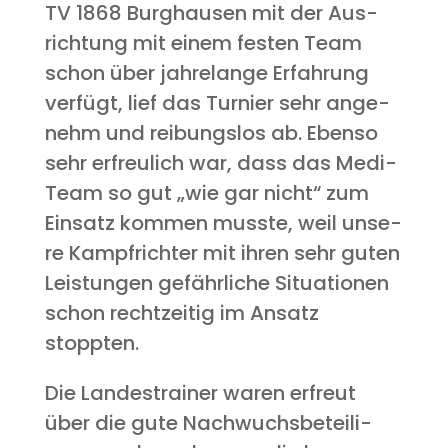
TV 1868 Burg­hau­sen mit der Aus­
rich­tung mit einem fes­ten Team
schon über jah­re­lan­ge Erfah­rung
ver­fügt, lief das Tur­nier sehr ange­
nehm und rei­bungs­los ab. Eben­so
sehr erfreu­lich war, dass das Medi-
Team so gut „wie gar nicht“ zum
Ein­satz kom­men muss­te, weil unse­
re Kampf­rich­ter mit ihren sehr guten
Leis­tun­gen gefähr­li­che Situa­tio­nen
schon recht­zei­tig im Ansatz
stoppten.
Die Lan­des­trai­ner waren erfreut
über die gute Nach­wuchs­be­tei­li­