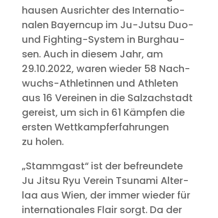
hau­sen Aus­rich­ter des Inter­na­tio­
na­len Bay­ern­cup im Ju-Jutsu Duo-
und Fight­ing-Sys­tem in Burg­hau­
sen. Auch in die­sem Jahr, am
29.10.2022, waren wie­der 58 Nach­
wuchs-Ath­le­tin­nen und Ath­le­ten
aus 16 Ver­ei­nen in die Salz­ach­stadt
gereist, um sich in 61 Kämp­fen die
ers­ten Wett­kampf­erfah­run­gen
zu holen.
„Stamm­gast“ ist der befreun­de­te
Ju Jitsu Ryu Ver­ein Tsu­na­mi Alter­
laa aus Wien, der immer wie­der für
inter­na­tio­na­les Flair sorgt. Da der