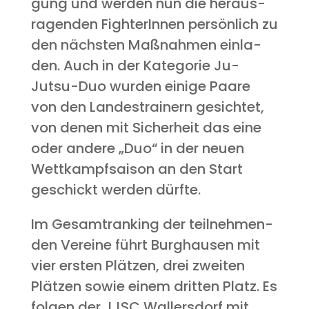
gung und wer­den nun die her­aus­
ra­gen­den Figh­te­rIn­nen per­sön­lich zu
den nächs­ten Maß­nah­men ein­la­
den. Auch in der Kate­go­rie Ju-
Jutsu-Duo wur­den eini­ge Paa­re
von den Lan­des­trai­nern gesich­tet,
von denen mit Sicher­heit das eine
oder ande­re „Duo“ in der neu­en
Wett­kampf­sai­son an den Start
geschickt wer­den dürfte.
Im Gesamt­ran­king der teil­neh­men­
den Ver­ei­ne führt Burg­hau­sen mit
vier ers­ten Plät­zen, drei zwei­ten
Plät­zen sowie einem drit­ten Platz. Es
fol­gen der JJSC Wal­lers­dorf mit