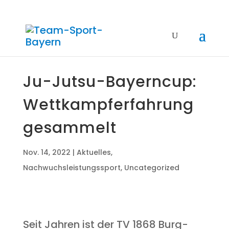
Ju-Jutsu-Bay­ern­cup:
Wett­kampf­erfah­rung
gesammelt
Nov. 14, 2022
|
Aktuelles
,
Nachwuchsleistungssport
,
Uncategorized
Seit Jah­ren ist der TV 1868 Burg­