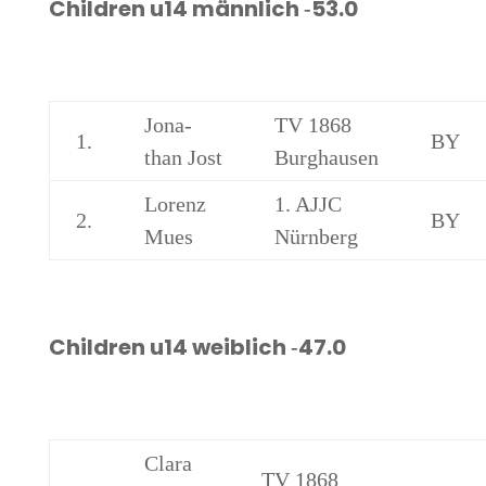
Child­ren u14 männ­lich ‑53.0
Jona­
TV 1868
1.
BY
than Jost
Burghausen
Lorenz
1. AJJC
2.
BY
Mues
Nürnberg
Child­ren u14 weib­lich ‑47.0
Cla­ra
TV 1868