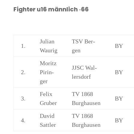
Figh­ter u16 männ­lich ‑66
Juli­an
TSV Ber­
1.
BY
Waurig
gen
Moritz
JJSC Wal­
2.
Pirin­
BY
lers­dorf
ger
Felix
TV 1868
3.
BY
Gru­ber
Burghausen
David
TV 1868
4.
BY
Satt­ler
Burghausen