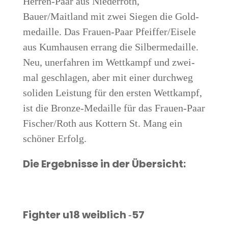
Her­ren-Paar aus Nie­der­roth,
Bauer/Maitland mit zwei Sie­gen die Gold­
me­dail­le. Das Frau­en-Paar Pfeiffer/Eisele
aus Kum­hau­sen errang die Sil­ber­me­dail­le.
Neu, uner­fah­ren im Wett­kampf und zwei­
mal geschla­gen, aber mit einer durch­weg
soli­den Leis­tung für den ers­ten Wett­kampf,
ist die Bron­ze-Medail­le für das Frau­en-Paar
Fischer/Roth aus Kot­tern St. Mang ein
schö­ner Erfolg.
Die Ergeb­nis­se in der Übersicht:
Figh­ter u18 weib­lich ‑57