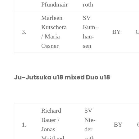
Pfundmair
roth
Mar­leen
SV
Kut­sche­ra
Kum­
3.
BY
/ Maria
hau­
Ossner
sen
Ju-Jut­suka u18 mixed Duo u18
Richard
SV
Bau­er /
Nie­
1.
BY
Jonas
der­
Maitland
roth