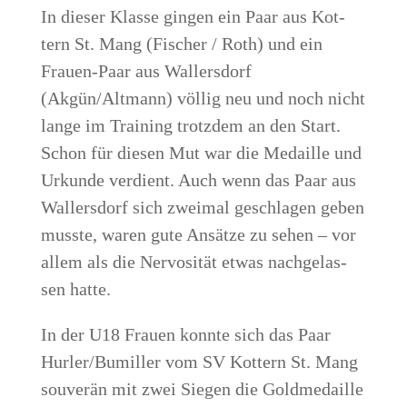
In die­ser Klas­se gin­gen ein Paar aus Kot­
tern St. Mang (Fischer / Roth) und ein
Frau­en-Paar aus Wal­lers­dorf
(Akgün/Altmann) völ­lig neu und noch nicht
lan­ge im Trai­ning trotz­dem an den Start.
Schon für die­sen Mut war die Medail­le und
Urkun­de ver­dient. Auch wenn das Paar aus
Wal­lers­dorf sich zwei­mal geschla­gen geben
muss­te, waren gute Ansät­ze zu sehen – vor
allem als die Ner­vo­si­tät etwas nach­ge­las­
sen hatte.
In der U18 Frau­en konn­te sich das Paar
Hurler/Bumiller vom SV Kot­tern St. Mang
sou­ve­rän mit zwei Sie­gen die Gold­me­dail­le