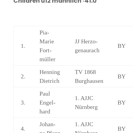
Child­ren u12 männ­lich ‑41.0
Pia-
Marie
JJ Her­zo­
1.
BY
Fort­
gen­au­rach
mül­ler
Hen­ning
TV 1868
2.
BY
Dietrich
Burghausen
Paul
1. AJJC
3.
Engel­
BY
Nürnberg
hard
Johan­
1. AJJC
4.
BY