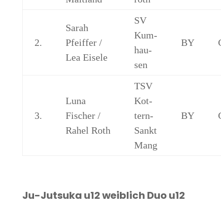
SV
Sarah
Kum­
2.
Pfeif­fer /
BY
hau­
Lea Eisele
sen
TSV
Luna
Kot­
3.
Fischer /
tern-
BY
Rahel Roth
Sankt
Mang
Ju-Jut­suka u12 weib­lich Duo u12