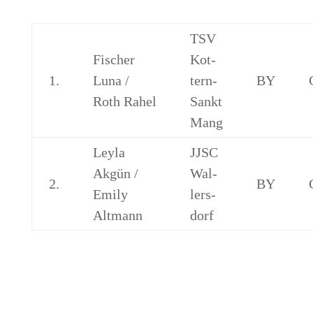
TSV
Fischer
Kot­
1.
Luna /
tern-
BY
Roth Rahel
Sankt
Mang
Ley­la
JJSC
Akgün /
Wal­
2.
BY
Emi­ly
lers­
Altmann
dorf