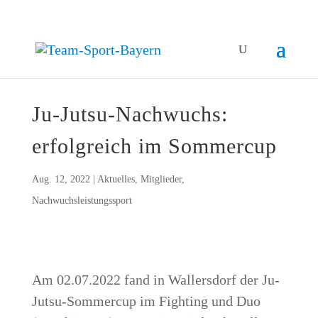
Ju-Jutsu-Nach­wuchs:
erfolg­reich im Sommercup
Aug. 12, 2022
|
Aktuelles
,
Mitglieder
,
Nachwuchsleistungssport
Am 02.07.2022 fand in Wal­lers­dorf der Ju-
Jutsu-Som­mer­cup im Fight­ing und Duo