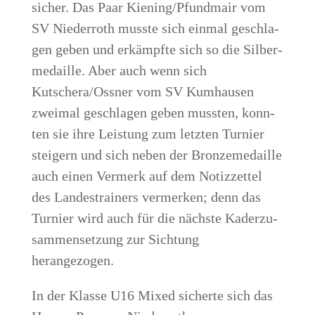
sicher. Das Paar Kiening/Pfundmair vom
SV Nie­der­roth muss­te sich ein­mal geschla­
gen geben und erkämpf­te sich so die Sil­ber­
me­dail­le. Aber auch wenn sich
Kutschera/Ossner vom SV Kum­hau­sen
zwei­mal geschla­gen geben muss­ten, konn­
ten sie ihre Leis­tung zum letz­ten Tur­nier
stei­gern und sich neben der Bron­ze­me­dail­le
auch einen Ver­merk auf dem Notiz­zet­tel
des Lan­des­trai­ners ver­mer­ken; denn das
Tur­nier wird auch für die nächs­te Kad­er­zu­
sam­men­set­zung zur Sich­tung
herangezogen.
In der Klas­se U16 Mixed sicher­te sich das