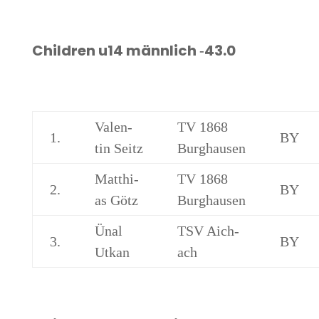
Child­ren u14 männ­lich ‑43.0
Valen­
TV 1868
1.
BY
tin Seitz
Burghausen
Mat­thi­
TV 1868
2.
BY
as Götz
Burghausen
Ünal
TSV Aich­
3.
BY
Utkan
ach