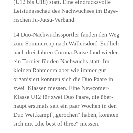
(U12 bis U18) statt. Eine ein­drucks­vol­le
Leis­tungs­schau des Nach­wuch­ses im Baye­
ri­schen Ju-Jutsu-Verband.
14 Duo-Nach­wuchs­sport­ler fan­den den Weg
zum Som­mer­cup nach Wal­lers­dorf. End­lich
nach drei Jah­ren Coro­na-Pau­se fand wie­der
ein Tur­nier für den Nach­wuchs statt. Im
klei­nen Rah­menm aber wie immer gut
orga­ni­siert konn­ten sich die Duo Paa­re in
zwei Klas­sen mes­sen. Eine New­co­mer-
Klas­se U12 für zwei Duo Paa­re, die über­
haupt erst­mals seit ein paar Wochen in den
Duo Wett­kampf „gero­chen“ haben, konn­ten
sich mit „the best of three“ messen.