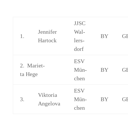
JJSC
Jen­ni­fer
Wal­
1.
BY
G
Hartock
lers­
dorf
ESV
2. Mari­et­
Mün­
BY
G
ta Hege
chen
ESV
Vik­to­ria
3.
Mün­
BY
G
Angelova
chen