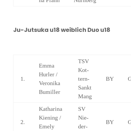
na Pfann
Nürnberg
Ju-Jut­suka u18 weib­lich Duo u18
TSV
Emma
Kot­
Hur­ler /
1.
tern-
BY
Vero­ni­ka
Sankt
Bumiller
Mang
Katha­ri­na
SV
Kiening /
Nie­
2.
BY
Eme­ly
der­