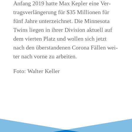
Anfang 2019 hat­te Max Kep­ler eine Ver­
trags­ver­län­ge­rung für $35 Mil­lio­nen für
fünf Jah­re unter­zeich­net. Die Min­ne­so­ta
Twins lie­gen in ihrer Divi­si­on aktu­ell auf
dem vier­ten Platz und wol­len sich jetzt
nach den über­stan­de­nen Coro­na Fäl­len wei­
ter nach vor­ne zu arbeiten.
Foto: Wal­ter Keller