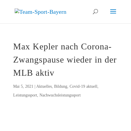
Max Kep­ler nach Coro­na-
Zwangs­pau­se wie­der in der
MLB aktiv
Mai 5, 2021
|
Aktuelles
,
Bildung
,
Covid-19 aktuell
,
Leistungssport
,
Nachwuchsleistungssport