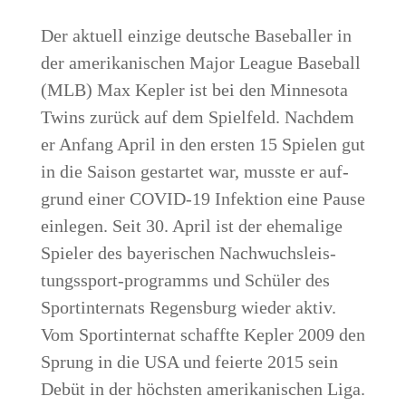
Der aktu­ell ein­zi­ge deut­sche Base­bal­ler in
der ame­ri­ka­ni­schen Major League Base­ball
(MLB) Max Kep­ler ist bei den Min­ne­so­ta
Twins zurück auf dem Spiel­feld. Nach­dem
er Anfang April in den ers­ten 15 Spie­len gut
in die Sai­son gestar­tet war, muss­te er auf­
grund einer COVID-19 Infek­ti­on eine Pau­se
ein­le­gen. Seit 30. April ist der ehe­ma­li­ge
Spie­ler des baye­ri­schen Nach­wuchs­leis­
tungs­sport-pro­gramms und Schü­ler des
Sport­in­ter­nats Regens­burg wie­der aktiv.
Vom Sport­in­ter­nat schaff­te Kep­ler 2009 den
Sprung in die USA und fei­er­te 2015 sein
Debüt in der höchs­ten ame­ri­ka­ni­schen Liga.