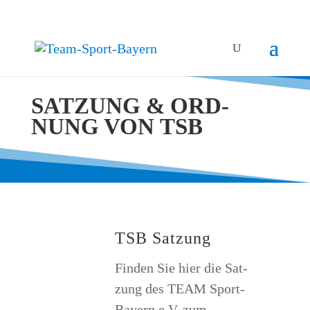
SAT­ZUNG & ORD­
NUNG VON TSB
TSB Sat­zung
Fin­den Sie hier die Sat­
zung des TEAM Sport-
Bay­ern e.V. zum