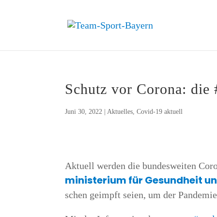
Schutz vor Coro­na: die 
Juni 30, 2022
|
Aktuelles
,
Covid-19 aktuell
Aktu­ell wer­den die bun­des­wei­ten Cor
mi­nis­te­ri­um für Gesund­heit u
schen geimpft sei­en, um der Pan­de­mie 