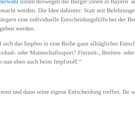
­er­wahl
sol­len des­we­gen die Bürger:innen in Bay­ern auf 
emacht wer­den. Die Idee dahin­ter: Statt mit Beleh­run­gen
r­gern eine indi­vi­du­el­le Ent­schei­dungs­hil­fe bei der Be
gege­ben werden.
ch das Imp­fen in eine Rei­he ganz all­täg­li­cher Ent­sche
vi­du­al- oder Mann­schafts­sport? Freizeit‑, Brei­ten- oder
so nun eben auch beim Impfstoff.“
ie­ren und dann sei­ne eige­ne Ent­schei­dung tref­fen. Ihr