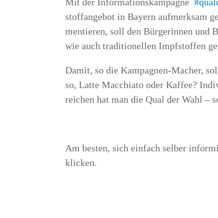
Mit der Infor­ma­ti­ons­kam­pa­gne
#quald
stoff­an­ge­bot in Bay­ern auf­merk­sam g
men­tie­ren, soll den Bür­ge­rin­nen und Bü
wie auch tra­di­tio­nel­len Impf­stof­fen 
Damit, so die Kam­pa­gnen-Macher, soll si
so, Lat­te Mac­chia­to oder Kaf­fee? Indi­
rei­chen hat man die Qual der Wahl – 
Am bes­ten, sich ein­fach sel­ber infor­m
klicken.