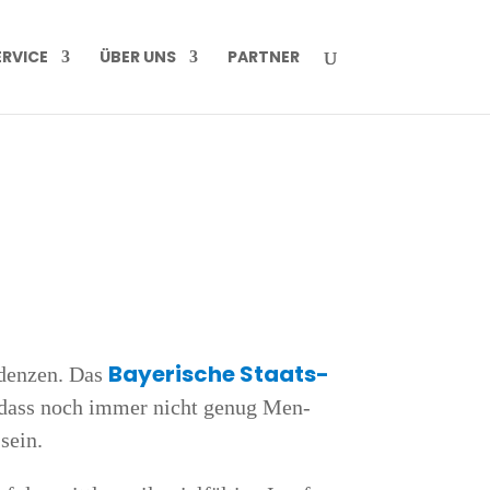
R­VICE
ÜBER UNS
PART­NER
Baye­ri­sche Staats­
­den­zen. Das
, dass noch immer nicht genug Men­
 sein.