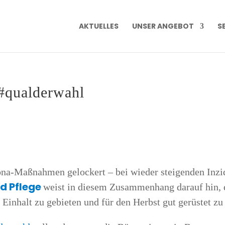
AKTU­EL­LES
UNSER ANGE­BOT
SE
#quald­er­wahl
o­na-Maß­nah­men gelo­ckert – bei wie­der stei­gen­den Inzi
nd Pfle­ge
weist in die­sem Zusam­men­hang dar­auf hin
Ein­halt zu gebie­ten und für den Herbst gut gerüs­tet zu