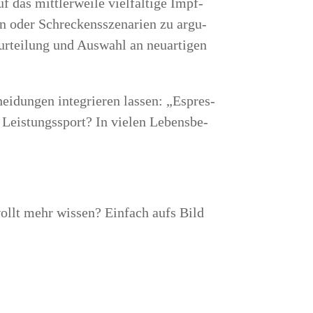
das mitt­ler­wei­le viel­fäl­ti­ge Impf­
 oder Schre­ckens­sze­na­ri­en zu argu­
ur­tei­lung und Aus­wahl an neu­ar­ti­gen
i­dun­gen inte­grie­ren las­sen: „Espres­
 Leis­tungs­sport? In vie­len Lebens­be­
 wollt mehr wis­sen? Ein­fach aufs Bild