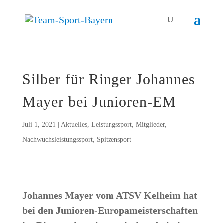
Sil­ber für Rin­ger Johan­nes
May­er bei Junioren-EM
Juli 1, 2021
|
Aktuelles
,
Leistungssport
,
Mitglieder
,
Nachwuchsleistungssport
,
Spitzensport
Johan­nes May­er vom ATSV Kel­heim hat
bei den Junio­ren-Euro­pa­meis­ter­schaf­ten