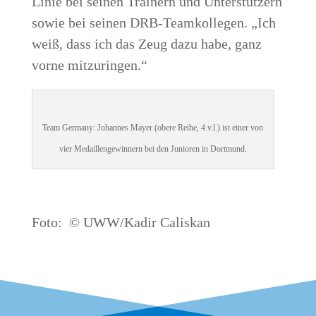
Linie bei sei­nen Trai­nern und Unter­stüt­zern
sowie bei sei­nen DRB-Team­kol­le­gen. „Ich
weiß, dass ich das Zeug dazu habe, ganz
vor­ne mitzuringen.“
Team Ger­ma­ny: Johan­nes May­er (obe­re Rei­he, 4.v.l.) ist einer von
vier Medail­len­ge­win­nern bei den Junio­ren in Dortmund.
Foto: © UWW/Kadir Caliskan