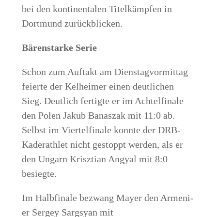
bei den kon­ti­nen­ta­len Titel­kämp­fen in
Dort­mund zurückblicken.
Bären­star­ke Serie
Schon zum Auf­takt am Diens­tag­vor­mit­tag
fei­er­te der Kel­hei­mer einen deut­li­chen
Sieg. Deut­lich fer­tig­te er im Ach­tel­fi­na­le
den Polen Jakub Banas­zak mit 11:0 ab.
Selbst im Vier­tel­fi­na­le konn­te der DRB-
Kader­ath­let nicht gestoppt wer­den, als er
den Ungarn Krisz­ti­an Angy­al mit 8:0
besiegte.
Im Halb­fi­na­le bezwang May­er den Arme­ni­
er Ser­gey Sarg­s­yan mit