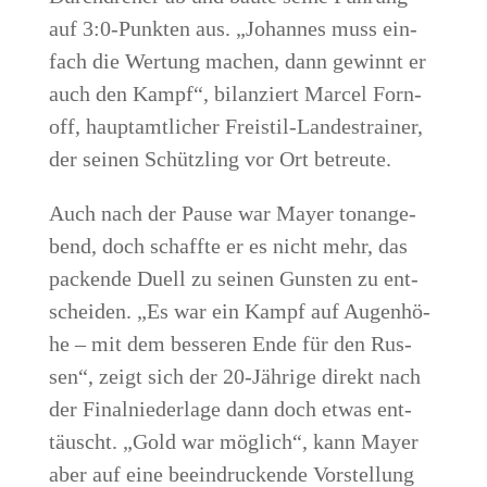
auf 3:0‑Punkten aus. „Johan­nes muss ein­
fach die Wer­tung machen, dann gewinnt er
auch den Kampf“, bilan­ziert Mar­cel Forn­
off, haupt­amt­li­cher Frei­stil-Lan­des­trai­ner,
der sei­nen Schütz­ling vor Ort betreute.
Auch nach der Pau­se war May­er ton­an­ge­
bend, doch schaff­te er es nicht mehr, das
packen­de Duell zu sei­nen Guns­ten zu ent­
schei­den. „Es war ein Kampf auf Augen­hö­
he – mit dem bes­se­ren Ende für den Rus­
sen“, zeigt sich der 20-Jäh­ri­ge direkt nach
der Final­nie­der­la­ge dann doch etwas ent­
täuscht. „Gold war mög­lich“, kann May­er
aber auf eine beein­dru­cken­de Vor­stel­lung