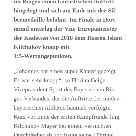
im Rin­gen einen fan­tas­ti­schen Auf­tritt
hin­ge­legt und sich am Ende mit der Sil­
ber­me­dail­le belohnt. Im Fina­le in Dort­
mund unter­lag der Vize-Euro­pa­meis­ter
der Kadet­ten von 2018 dem Rus­sen Islam
Kilch­u­kov knapp mit
1:5‑Wertungspunkten.
„Johan­nes hat einen super Kampf gezeigt.
Es war sehr knapp“, so Flo­ri­an Gei­ger,
Vize­prä­si­dent Sport des Baye­ri­schen Rin­
ger-Ver­ban­des, der die Auf­trit­te des nie­der­
baye­ri­schen Ath­le­ten haut­nah ver­folg­te.
Kurz vor Ende der ers­ten Kampfrun­de fing
Kilch­u­kov May­er bei einem ver­such­ten
Durch­dre­her ab und bau­te sei­ne Füh­rung