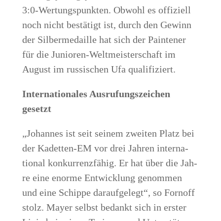
3:0‑Wertungspunkten. Obwohl es offi­zi­ell
noch nicht bestä­tigt ist, durch den Gewinn
der Sil­ber­me­dail­le hat sich der Pain­te­ner
für die Junio­ren-Welt­meis­ter­schaft im
August im rus­si­schen Ufa qualifiziert.
Inter­na­tio­na­les Aus­ru­fungs­zei­chen
gesetzt
„Johan­nes ist seit sei­nem zwei­ten Platz bei
der Kadet­ten-EM vor drei Jah­ren inter­na­
tio­nal kon­kur­renz­fä­hig. Er hat über die Jah­
re eine enor­me Ent­wick­lung genom­men
und eine Schip­pe dar­auf­ge­legt“, so Forn­off
stolz. May­er selbst bedankt sich in ers­ter