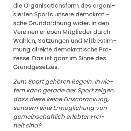
die Orga­ni­sa­ti­ons­form des orga­ni­
sier­ten Sports unse­re demo­kra­ti­
sche Grund­ord­nung wider. In den
Ver­ei­nen erle­ben Mit­glie­der durch
Wah­len, Sat­zun­gen und Mit­be­stim­
mung direk­te demo­kra­ti­sche Pro­
zes­se. Das ist ganz im Sin­ne des
Grundgesetzes.
Zum Sport gehö­ren Regeln. Inwie­
fern kann gera­de der Sport zei­gen,
dass die­se kei­ne Ein­schrän­kung,
son­dern eine Ermög­li­chung von
gemein­schaft­lich erleb­ter Frei­
heit sind?