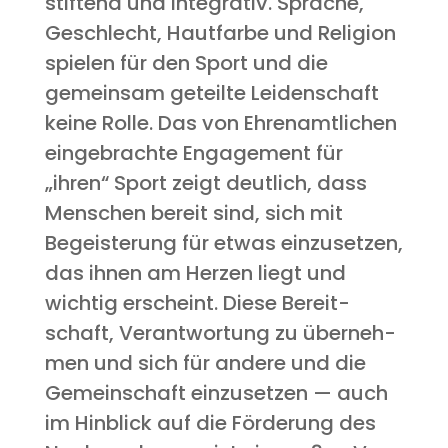
stif­tend und inte­gra­tiv. Spra­che,
Geschlecht, Haut­far­be und Reli­gi­on
spie­len für den Sport und die
gemein­sam geteil­te Lei­den­schaft
kei­ne Rol­le. Das von Ehren­amt­li­chen
ein­ge­brach­te Enga­ge­ment für
„ihren“ Sport zeigt deut­lich, dass
Men­schen bereit sind, sich mit
Begeis­te­rung für etwas ein­zu­set­zen,
das ihnen am Her­zen liegt und
wich­tig erscheint. Die­se Bereit­
schaft, Ver­ant­wor­tung zu über­neh­
men und sich für ande­re und die
Gemein­schaft ein­zu­set­zen — auch
im Hin­blick auf die För­de­rung des