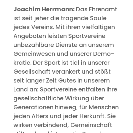
Joa­chim Herr­mann:
Das Ehren­amt
ist seit jeher die tra­gen­de Säu­le
jedes Ver­eins. Mit ihren viel­fäl­ti­gen
Ange­bo­ten leis­ten Sport­ver­ei­ne
unbe­zahl­ba­re Diens­te an unse­rem
Gemein­we­sen und unse­rer Demo­
kra­tie. Der Sport ist tief in unse­rer
Gesell­schaft ver­an­kert und stößt
seit lan­ger Zeit Gutes in unse­rem
Land an: Sport­ver­ei­ne ent­fal­ten ihre
gesell­schaft­li­che Wir­kung über
Gene­ra­tio­nen hin­weg, für Men­schen
jeden Alters und jeder Her­kunft. Sie
wir­ken ver­bin­dend, Gemein­schaft