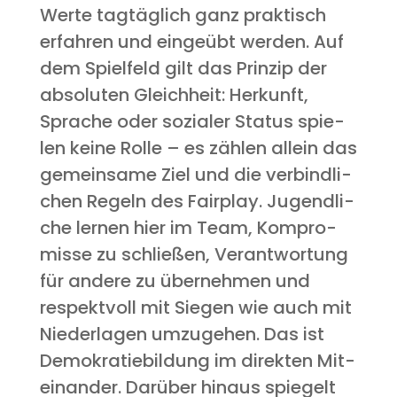
Wer­te tag­täg­lich ganz prak­tisch
erfah­ren und ein­ge­übt wer­den. Auf
dem Spiel­feld gilt das Prin­zip der
abso­lu­ten Gleich­heit: Her­kunft,
Spra­che oder sozia­ler Sta­tus spie­
len kei­ne Rol­le – es zäh­len allein das
gemein­sa­me Ziel und die ver­bind­li­
chen Regeln des Fair­play. Jugend­li­
che ler­nen hier im Team, Kom­pro­
mis­se zu schlie­ßen, Ver­ant­wor­tung
für ande­re zu über­neh­men und
respekt­voll mit Sie­gen wie auch mit
Nie­der­la­gen umzu­ge­hen. Das ist
Demo­kra­tie­bil­dung im direk­ten Mit­
ein­an­der. Dar­über hin­aus spie­gelt