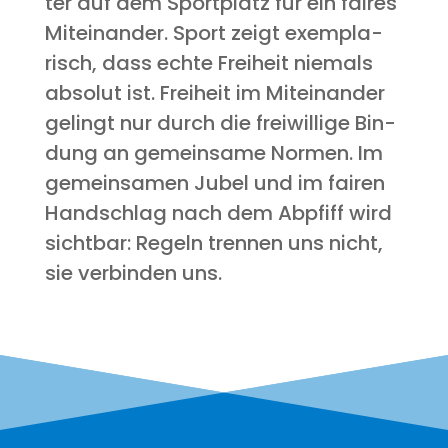
ter auf dem Sport­platz für ein fai­res
Mit­ein­an­der. Sport zeigt exem­pla­
risch, dass ech­te Frei­heit nie­mals
abso­lut ist. Frei­heit im Mit­ein­an­der
gelingt nur durch die frei­wil­li­ge Bin­
dung an gemein­sa­me Nor­men. Im
gemein­sa­men Jubel und im fai­ren
Hand­schlag nach dem Abpfiff wird
sicht­bar: Regeln tren­nen uns nicht,
sie ver­bin­den uns.