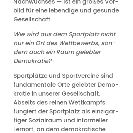
Nach­wuch­ses — ist ein gro­ßes Vor­
bild für eine leben­di­ge und gesun­de
Gesellschaft.
Wie wird aus dem Sport­platz nicht
nur ein Ort des Wett­be­werbs, son­
dern auch ein Raum geleb­ter
Demokratie?
Sport­plät­ze und Sport­ver­ei­ne sind
fun­da­men­ta­le Orte geleb­ter Demo­
kra­tie in unse­rer Gesell­schaft.
Abseits des rei­nen Wett­kampfs
fun­giert der Sport­platz als ein­zig­ar­
ti­ger Sozi­al­raum und infor­mel­ler
Lern­ort, an dem demo­kra­ti­sche