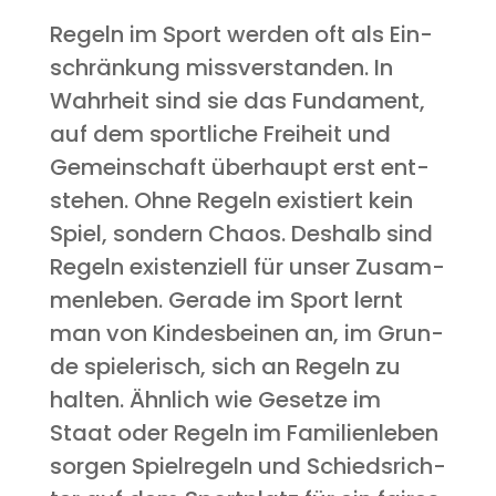
Regeln im Sport wer­den oft als Ein­
schrän­kung miss­ver­stan­den. In
Wahr­heit sind sie das Fun­da­ment,
auf dem sport­li­che Frei­heit und
Gemein­schaft über­haupt erst ent­
ste­hen. Ohne Regeln exis­tiert kein
Spiel, son­dern Cha­os. Des­halb sind
Regeln exis­ten­zi­ell für unser Zusam­
men­le­ben. Gera­de im Sport lernt
man von Kin­des­bei­nen an, im Grun­
de spie­le­risch, sich an Regeln zu
hal­ten. Ähn­lich wie Geset­ze im
Staat oder Regeln im Fami­li­en­le­ben
sor­gen Spiel­re­geln und Schieds­rich­