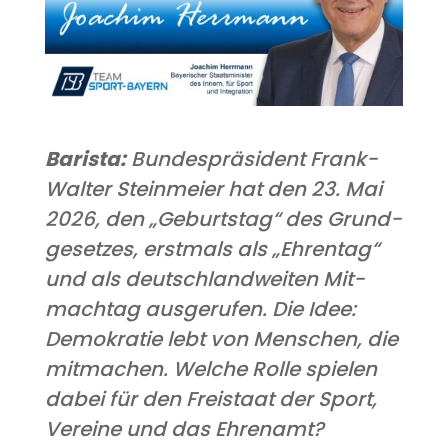
Baris­ta:
Bun­des­prä­si­dent Frank-
Wal­ter Stein­mei­er hat den 23. Mai
2026, den „Geburts­tag“ des Grund­
ge­set­zes, erst­mals als „Ehren­tag“
und als deutsch­land­wei­ten Mit­
machtag aus­ge­ru­fen. Die Idee:
Demo­kra­tie lebt von Men­schen, die
mit­ma­chen. Wel­che Rol­le spie­len
dabei für den Frei­staat der Sport,
Ver­ei­ne und das Ehrenamt?