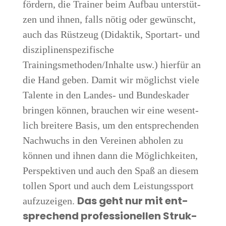
för­dern, die Trai­ner beim Auf­bau unter­stüt­
zen und ihnen, falls nötig oder gewünscht,
auch das Rüst­zeug (Didak­tik, Sport­art- und
dis­zi­pli­nen­spe­zi­fi­sche
Trainingsmethoden/Inhalte usw.) hier­für an
die Hand geben. Damit wir mög­lichst vie­le
Talen­te in den Lan­des- und Bun­des­ka­der
brin­gen kön­nen, brau­chen wir eine wesent­
lich brei­te­re Basis, um den ent­spre­chen­den
Nach­wuchs in den Ver­ei­nen abho­len zu
kön­nen und ihnen dann die Mög­lich­kei­ten,
Per­spek­ti­ven und auch den Spaß an die­sem
tol­len Sport und auch dem Leis­tungs­sport
Das geht nur mit ent­
auf­zu­zei­gen.
spre­chend pro­fes­sio­nel­len Struk­