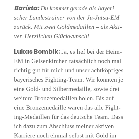
Baris­ta:
Du kommst gera­de als baye­ri­
scher Lan­des­trai­ner von der Ju-Jutsu-EM
zurück. Mit zwei Gold­me­dail­len – als Akti­
ver. Herz­li­chen Glückwunsch!
Lukas Bom­bik:
Ja, es lief bei der Heim-
EM in Gel­sen­kir­chen tat­säch­lich noch mal
rich­tig gut für mich und unser acht­köp­fi­ges
baye­ri­sches Fight­ing-Team. Wir konn­ten je
eine Gold- und Sil­ber­me­dail­le, sowie drei
wei­te­re Bron­ze­me­dail­len holen. Bis auf
eine Bron­ze­me­dail­le waren das alle Fight­
ing-Medail­len für das deut­sche Team. Dass
ich dazu zum Abschluss mei­ner akti­ven
Kar­rie­re noch ein­mal selbst mit Gold im