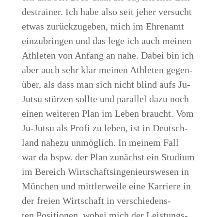
des­trai­ner. Ich habe also seit jeher ver­sucht
etwas zurück­zu­ge­ben, mich im Ehren­amt
ein­zu­brin­gen und das lege ich auch mei­nen
Ath­le­ten von Anfang an nahe. Dabei bin ich
aber auch sehr klar mei­nen Ath­le­ten gegen­
über, als dass man sich nicht blind aufs Ju-
Jutsu stür­zen soll­te und par­al­lel dazu noch
einen wei­te­ren Plan im Leben braucht. Vom
Ju-Jutsu als Pro­fi zu leben, ist in Deutsch­
land nahe­zu unmög­lich. In mei­nem Fall
war da bspw. der Plan zunächst ein Stu­di­um
im Bereich Wirt­schafts­in­ge­nieurs­we­sen in
Mün­chen und mitt­ler­wei­le eine Kar­rie­re in
der frei­en Wirt­schaft in ver­schie­dens­
ten Posi­tio­nen, wobei mich der Leis­tungs­