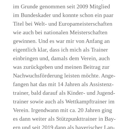
im Grun­de genom­men seit 2009 Mit­glied
im Bun­des­ka­der und konn­te schon ein paar
Titel bei Welt- und Euro­pa­meis­ter­schaf­ten
wie auch bei natio­na­len Meis­ter­schaf­ten
gewin­nen. Und es war mir von Anfang an
eigent­lich klar, dass ich mich als Trai­ner
ein­brin­gen und, damals dem Ver­ein, auch
was zurück­ge­ben und mei­nen Bei­trag zur
Nach­wuchs­för­de­rung leis­ten möch­te. Ange­
fan­gen hat das mit 14 Jah­ren als Assis­tenz­
trai­ner, bald dar­auf als Kin­der- und Jugend­
trai­ner sowie auch als Wett­kampf­trai­ner im
Ver­ein. Irgend­wann mit ca. 20 Jah­ren ging
es dann wei­ter als Stütz­punkt­trai­ner in Bay­
ern und seit 2019 dann als baye­ri­scher Lan­