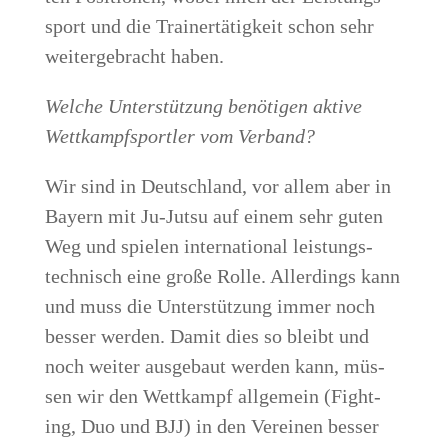
sport und die Trai­ner­tä­tig­keit schon sehr
wei­ter­ge­bracht haben.
Wel­che Unter­stüt­zung benö­ti­gen akti­ve
Wett­kampf­sport­ler vom Verband?
Wir sind in Deutsch­land, vor allem aber in
Bay­ern mit Ju-Jutsu auf einem sehr guten
Weg und spie­len inter­na­tio­nal leis­tungs­
tech­nisch eine gro­ße Rol­le. Aller­dings kann
und muss die Unter­stüt­zung immer noch
bes­ser wer­den. Damit dies so bleibt und
noch wei­ter aus­ge­baut wer­den kann, müs­
sen wir den Wett­kampf all­ge­mein (Fight­
ing, Duo und BJJ) in den Ver­ei­nen bes­ser