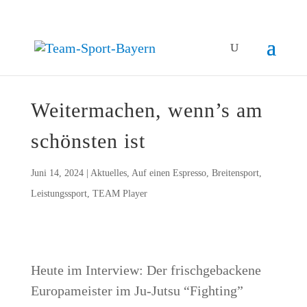
Wei­ter­ma­chen, wenn’s am
schöns­ten ist
Juni 14, 2024
|
Aktuelles
,
Auf einen Espresso
,
Breitensport
,
Leistungssport
,
TEAM Player
Heu­te im Inter­view: Der frisch­ge­ba­cke­ne
Euro­pa­meis­ter im Ju-Jutsu “Fight­ing”