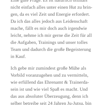
Eine gute Fra­ge. Es ist natür­lich oft­mals
nicht ein­fach alles unter einen Hut zu brin­
gen, da es viel Zeit und Ener­gie erfor­dert.
Da ich das alles jedoch aus Lei­den­schaft
mache, fällt es mir doch auch irgend­wie
leicht, neh­me ich mir ger­ne die Zeit für all
die Auf­ga­ben, Trai­nings und unser tol­les
Team und dadurch die gro­ße Begeis­te­rung
in Kauf.
Ich gebe mir zumin­dest gro­ße Mühe als
Vor­bild vor­an­zu­ge­hen und zu ver­mit­teln,
wie erfül­lend das Ehren­amt & Trai­ner­da­
sein ist und wie viel Spaß es macht. Und
das aus abso­lu­ter Über­zeu­gung, denn ich
sel­ber betrei­be seit 24 Jah­ren Ju-Jutsu, bin