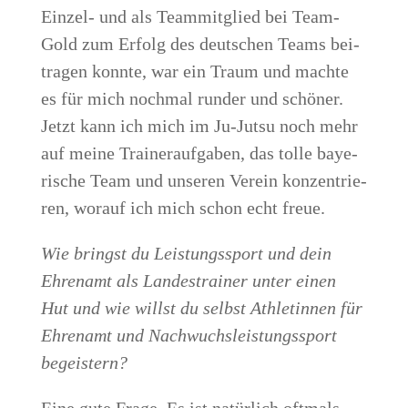
Ein­zel- und als Team­mit­glied bei Team-
Gold zum Erfolg des deut­schen Teams bei­
tra­gen konn­te, war ein Traum und mach­te
es für mich noch­mal run­der und schö­ner.
Jetzt kann ich mich im Ju-Jutsu noch mehr
auf mei­ne Trai­ner­auf­ga­ben, das tol­le baye­
ri­sche Team und unse­ren Ver­ein kon­zen­trie­
ren, wor­auf ich mich schon echt freue.
Wie bringst du Leis­tungs­sport und dein
Ehren­amt als Lan­des­trai­ner unter einen
Hut und wie willst du selbst Ath­le­tin­nen für
Ehren­amt und Nach­wuchs­leis­tungs­sport
begeistern?