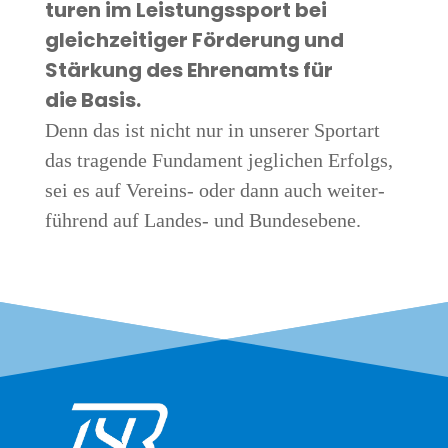
tu­ren im Leis­tungs­sport bei
gleich­zei­ti­ger För­de­rung und
Stär­kung des Ehren­amts für
die Basis.
Denn das ist nicht nur in unse­rer Sport­art
das tra­gen­de Fun­da­ment jeg­li­chen Erfolgs,
sei es auf Ver­eins- oder dann auch wei­ter­
füh­rend auf Lan­des- und Bundesebene.