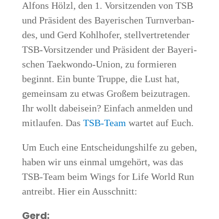
Alfons Hölzl, den 1. Vor­sit­zen­den von TSB
und Prä­si­dent des Baye­ri­schen Turn­ver­ban­
des, und Gerd Kohl­ho­fer, stell­ver­tre­ten­der
TSB-Vor­sit­zen­der und Prä­si­dent der Baye­ri­
schen Tae­kwon­do-Uni­on, zu for­mie­ren
beginnt. Ein bun­te Trup­pe, die Lust hat,
gemein­sam zu etwas Gro­ßem bei­zu­tra­gen.
Ihr wollt dabei­sein? Ein­fach anmel­den und
mit­lau­fen. Das
TSB-Team
war­tet auf Euch.
Um Euch eine Ent­schei­dungs­hil­fe zu geben,
haben wir uns ein­mal umge­hört, was das
TSB-Team beim Wings for Life World Run
antreibt. Hier ein Ausschnitt:
Gerd: