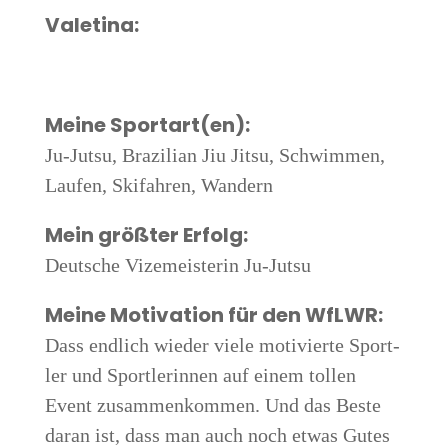
Vale­ti­na:
Mei­ne Sportart(en):
Ju-Jutsu, Bra­zi­li­an Jiu Jitsu, Schwim­men,
Lau­fen, Ski­fah­ren, Wandern
Mein größ­ter Erfolg:
Deut­sche Vize­meis­te­rin Ju-Jutsu
Mei­ne Moti­va­ti­on für den WfLWR:
Dass end­lich wie­der vie­le moti­vier­te Sport­
ler und Sport­le­rin­nen auf einem tol­len
Event zusam­men­kom­men. Und das Bes­te
dar­an ist, dass man auch noch etwas Gutes