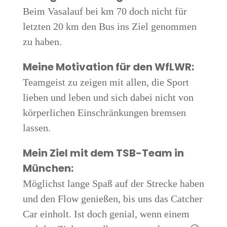
Beim Vasa­l­auf bei km 70 doch nicht für
letz­ten 20 km den Bus ins Ziel genom­men
zu haben.
Mei­ne Moti­va­ti­on für den WfLWR:
Team­geist zu zei­gen mit allen, die Sport
lie­ben und leben und sich dabei nicht von
kör­per­li­chen Ein­schrän­kun­gen brem­sen
lassen.
Mein Ziel mit dem TSB-Team in
München:
Mög­lichst lan­ge Spaß auf der Stre­cke haben
und den Flow genie­ßen, bis uns das Cat­cher
Car ein­holt. Ist doch geni­al, wenn einem