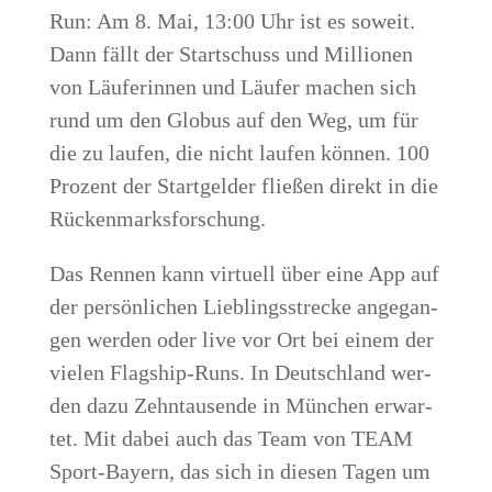
Run: Am 8. Mai, 13:00 Uhr ist es soweit.
Dann fällt der Start­schuss und Mil­lio­nen
von Läu­fe­rin­nen und Läu­fer machen sich
rund um den Glo­bus auf den Weg, um für
die zu lau­fen, die nicht lau­fen kön­nen. 100
Pro­zent der Start­gel­der flie­ßen direkt in die
Rückenmarksforschung.
Das Ren­nen kann vir­tu­ell über eine App auf
der per­sön­li­chen Lieb­lings­stre­cke ange­gan­
gen wer­den oder live vor Ort bei einem der
vie­len Flag­ship-Runs. In Deutsch­land wer­
den dazu Zehn­tau­sen­de in Mün­chen erwar­
tet. Mit dabei auch das Team von TEAM
Sport-Bay­ern, das sich in die­sen Tagen um