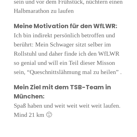
sein und vor dem Früh­stück, nüch­tern einen
Halb­ma­ra­thon zu laufen
Mei­ne Moti­va­ti­on für den WfLWR:
Ich bin indi­rekt per­sön­lich betrof­fen und
berührt: Mein Schwa­ger sitzt sel­ber im
Roll­stuhl und daher fin­de ich den WfL­WR
so geni­al und will ein Teil die­ser Mis­son
sein, “Que­schnitts­läh­mung mal zu heilen” .
Mein Ziel mit dem TSB-Team in
München:
Spaß haben und weit weit weit weit lau­fen.
Mind 21 km 🙂