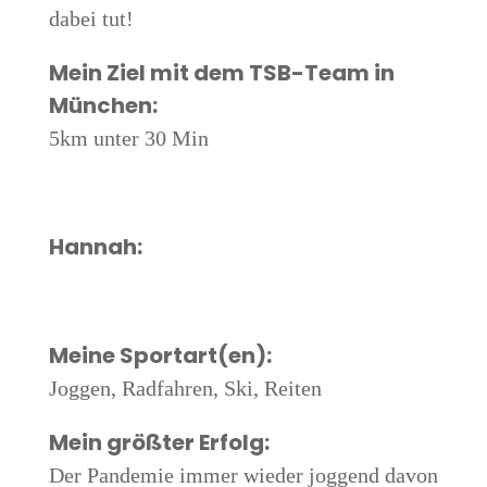
dabei tut!
Mein Ziel mit dem TSB-Team in
München:
5km unter 30 Min
Han­nah:
Mei­ne Sportart(en):
Jog­gen, Rad­fah­ren, Ski, Reiten
Mein größ­ter Erfolg:
Der Pan­de­mie immer wie­der jog­gend davon