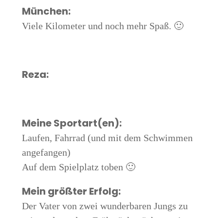
München:
Vie­le Kilo­me­ter und noch mehr Spaß. 🙂
Reza:
Mei­ne Sportart(en):
Lau­fen, Fahr­rad (und mit dem Schwim­men
angefangen)
Auf dem Spiel­platz toben 🙂
Mein größ­ter Erfolg:
Der Vater von zwei wun­der­ba­ren Jungs zu