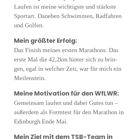
Lau­fen ist mei­ne wich­tigs­te und stärks­te
Sport­art. Dane­ben Schwim­men, Rad­fah­ren
und Golfen.
Mein größ­ter Erfolg:
Das Finish mei­nes ers­ten Mara­thons. Das
ers­te Mal die 42,2km hin­ter sich zu brin­
gen, egal in wel­cher Zeit, war für mich ein
Meilenstein.
Mei­ne Moti­va­ti­on für den WfLWR:
Gemein­sam lau­fen und dabei Gutes tun –
außer­dem als Form­test für den Mara­thon in
Edin­burgh Ende Mai.
Mein Ziel mit dem TSB-Team in