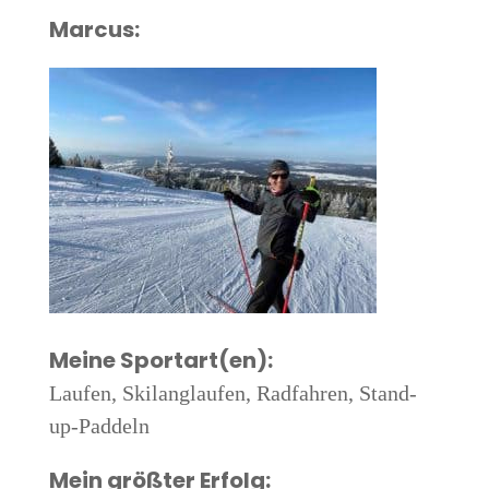
Mar­cus:
Mei­ne Sportart(en):
Lau­fen, Ski­lang­lau­fen, Rad­fah­ren, Stand-
up-Paddeln
Mein größ­ter Erfolg: