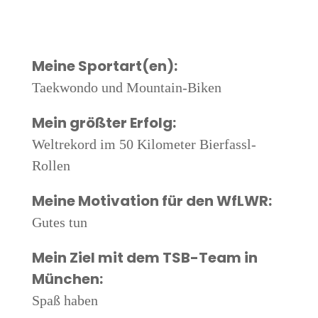
Mei­ne Sportart(en):
Tae­kwon­do und Mountain-Biken
Mein größ­ter Erfolg:
Welt­re­kord im 50 Kilo­me­ter Bierfassl-
Rollen
Mei­ne Moti­va­ti­on für den WfLWR:
Gutes tun
Mein Ziel mit dem TSB-Team in
München:
Spaß haben