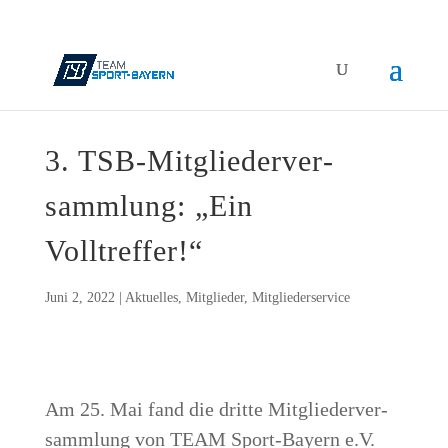
3. TSB-Mit­glie­der­ver­
samm­lung: „Ein
Volltreffer!“
Juni 2, 2022
|
Aktuelles
,
Mitglieder
,
Mitgliederservice
Am 25. Mai fand die drit­te Mit­glie­der­ver­
samm­lung von TEAM Sport-Bay­ern e.V.