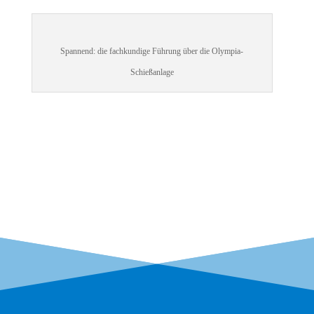
Span­nend: die fach­kun­di­ge Füh­rung über die Olympia-
Schießanlage