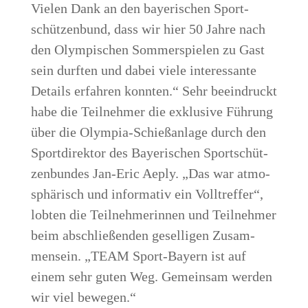
Vie­len Dank an den baye­ri­schen Sport­
schüt­zen­bund, dass wir hier 50 Jah­re nach
den Olym­pi­schen Som­mer­spie­len zu Gast
sein durf­ten und dabei vie­le inter­es­san­te
Details erfah­ren konn­ten.“ Sehr beein­druckt
habe die Teil­neh­mer die exklu­si­ve Füh­rung
über die Olym­pia-Schieß­an­la­ge durch den
Sport­di­rek­tor des Baye­ri­schen Sport­schüt­
zen­bun­des Jan-Eric Aep­ly. „Das war atmo­
sphä­risch und infor­ma­tiv ein Voll­tref­fer“,
lob­ten die Teil­neh­me­rin­nen und Teil­neh­mer
beim abschlie­ßen­den gesel­li­gen Zusam­
men­sein. „TEAM Sport-Bay­ern ist auf
einem sehr guten Weg. Gemein­sam wer­den
wir viel bewegen.“