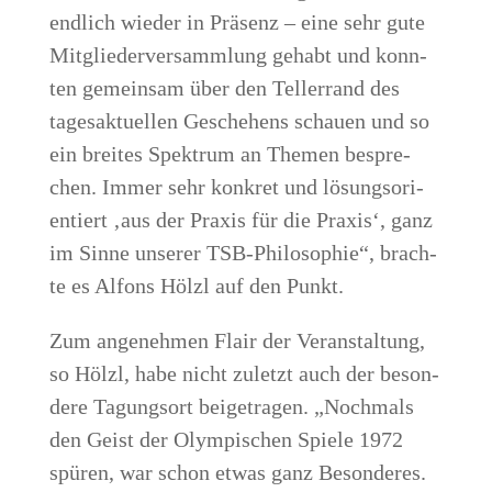
end­lich wie­der in Prä­senz – eine sehr gute
Mit­glie­der­ver­samm­lung gehabt und konn­
ten gemein­sam über den Tel­ler­rand des
tages­ak­tu­el­len Gesche­hens schau­en und so
ein brei­tes Spek­trum an The­men bespre­
chen. Immer sehr kon­kret und lösungs­ori­
en­tiert ‚aus der Pra­xis für die Pra­xis‘, ganz
im Sin­ne unse­rer TSB-Phi­lo­so­phie“, brach­
te es Alfons Hölzl auf den Punkt.
Zum ange­neh­men Flair der Ver­an­stal­tung,
so Hölzl, habe nicht zuletzt auch der beson­
de­re Tagungs­ort bei­getra­gen. „Noch­mals
den Geist der Olym­pi­schen Spie­le 1972
spü­ren, war schon etwas ganz Beson­de­res.