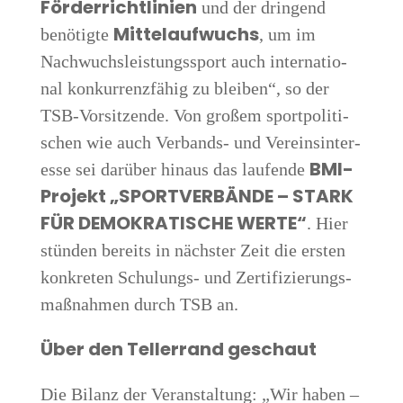
För­der­richt­li­ni­en
und der drin­gend
Mit­tel­auf­wuchs
benö­tig­te
, um im
Nach­wuchs­leis­tungs­sport auch inter­na­tio­
nal kon­kur­renz­fä­hig zu blei­ben“, so der
TSB-Vor­sit­zen­de. Von gro­ßem sport­po­li­ti­
schen wie auch Ver­bands- und Ver­eins­in­ter­
BMI-
es­se sei dar­über hin­aus das lau­fen­de
Pro­jekt „SPORT­VER­BÄN­DE – STARK
FÜR DEMO­KRA­TI­SCHE WER­TE“
. Hier
stün­den bereits in nächs­ter Zeit die ers­ten
kon­kre­ten Schu­lungs- und Zer­ti­fi­zie­rungs­
maß­nah­men durch TSB an.
Über den Tel­ler­rand geschaut
Die Bilanz der Ver­an­stal­tung: „Wir haben –