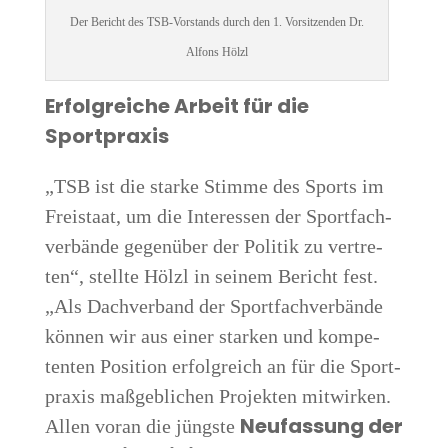
Der Bericht des TSB-Vor­stands durch den 1. Vor­sit­zen­den Dr.
Alfons Hölzl
Erfolg­rei­che Arbeit für die
Sportpraxis
„TSB ist die star­ke Stim­me des Sports im
Frei­staat, um die Inter­es­sen der Sport­fach­
ver­bän­de gegen­über der Poli­tik zu ver­tre­
ten“, stell­te Hölzl in sei­nem Bericht fest.
„Als Dach­ver­band der Sport­fach­ver­bän­de
kön­nen wir aus einer star­ken und kom­pe­
ten­ten Posi­ti­on erfolg­reich an für die Sport­
pra­xis maß­geb­li­chen Pro­jek­ten mit­wir­ken.
Neu­fas­sung der
Allen vor­an die jüngs­te