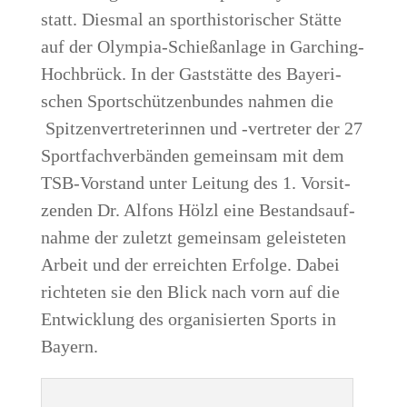
statt. Dies­mal an sport­his­to­ri­scher Stät­te
auf der Olym­pia-Schieß­an­la­ge in Gar­ching-
Hoch­brück. In der Gast­stät­te des Baye­ri­
schen Sport­schüt­zen­bun­des nah­men die
Spit­zen­ver­tre­te­rin­nen und ‑ver­tre­ter der 27
Sport­fach­ver­bän­den gemein­sam mit dem
TSB-Vor­stand unter Lei­tung des 1. Vor­sit­
zen­den Dr. Alfons Hölzl eine Bestands­auf­
nah­me der zuletzt gemein­sam geleis­te­ten
Arbeit und der erreich­ten Erfol­ge. Dabei
rich­te­ten sie den Blick nach vorn auf die
Ent­wick­lung des orga­ni­sier­ten Sports in
Bayern.