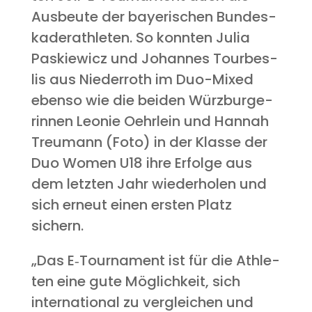
Aus­beu­te der baye­ri­schen Bun­des­
ka­der­ath­le­ten. So konn­ten Julia
Pas­kie­wicz und Johan­nes Tour­be­s­
lis aus Nie­der­roth im Duo-Mixed
eben­so wie die bei­den Würz­bur­ge­
rin­nen Leo­nie Oehr­lein und Han­nah
Treu­mann (Foto) in der Klas­se der
Duo Women U18 ihre Erfol­ge aus
dem letz­ten Jahr wie­der­ho­len und
sich erneut einen ers­ten Platz
sichern.
„Das E‑Tournament ist für die Ath­le­
ten eine gute Mög­lich­keit, sich
inter­na­tio­nal zu ver­glei­chen und