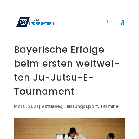
Baye­ri­sche Erfol­ge
beim ers­ten welt­wei­
ten Ju-Jutsu-E-
Tournament
Mai 5, 2021
|
Aktuelles
,
Leistungssport
,
Termine