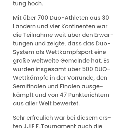
tung hoch.
Mit über 700 Duo-Ath­le­ten aus 30
Län­dern und vier Kon­ti­nen­ten war
die Teil­nah­me weit über den Erwar­
tun­gen und zeig­te, dass das Duo-
Sys­tem als Wett­kampf­sport eine
gro­ße welt­wei­te Gemein­de hat. Es
wur­den ins­ge­samt über 500 DUO-
Wett­kämp­fe in der Vor­run­de, den
Semi­fi­na­len und Fina­len aus­ge­
kämpft und von 47 Punk­te­rich­tern
aus aller Welt bewertet.
Sehr erfreu­lich war bei die­sem ers­
ten JJIF E‑Tournament auch die