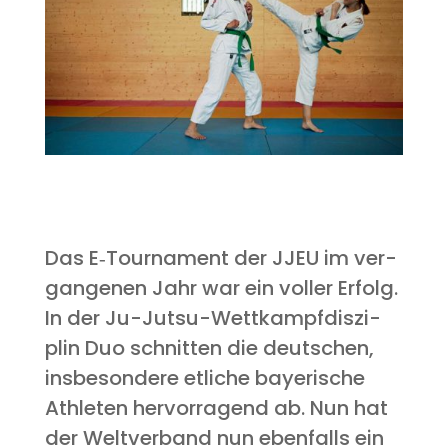
Das E‑Tournament der JJEU im ver­
gan­ge­nen Jahr war ein vol­ler Erfolg.
In der Ju-Jutsu-Wett­kampf­dis­zi­
plin Duo schnit­ten die deut­schen,
ins­be­son­de­re etli­che baye­ri­sche
Ath­le­ten her­vor­ra­gend ab. Nun hat
der Welt­ver­band nun eben­falls ein