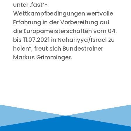
unter ‚fast‘-
Wettkampfbedingungen wert­vol­le
Erfah­rung in der Vor­be­rei­tung auf
die Euro­pa­meis­ter­schaf­ten vom 04.
bis 11.07.2021 in Nahariyya/Israel zu
holen“, freut sich Bun­des­trai­ner
Mar­kus Grimminger.