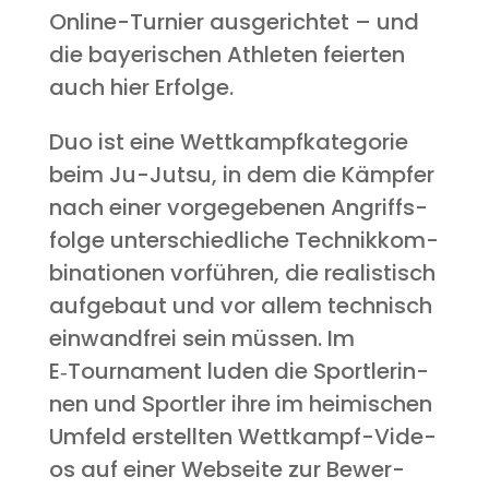
Online-Tur­nier aus­ge­rich­tet – und
die baye­ri­schen Ath­le­ten fei­er­ten
auch hier Erfolge.
Duo ist eine Wett­kampf­ka­te­go­rie
beim Ju-Jutsu, in dem die Kämp­fer
nach einer vor­ge­ge­be­nen Angriffs­
fol­ge unter­schied­li­che Tech­nik­kom­
bi­na­tio­nen vor­füh­ren, die rea­lis­tisch
auf­ge­baut und vor allem tech­nisch
ein­wand­frei sein müs­sen. Im
E‑Tournament luden die Sport­le­rin­
nen und Sport­ler ihre im hei­mi­schen
Umfeld erstell­ten Wett­kampf-Vide­
os auf einer Web­sei­te zur Bewer­