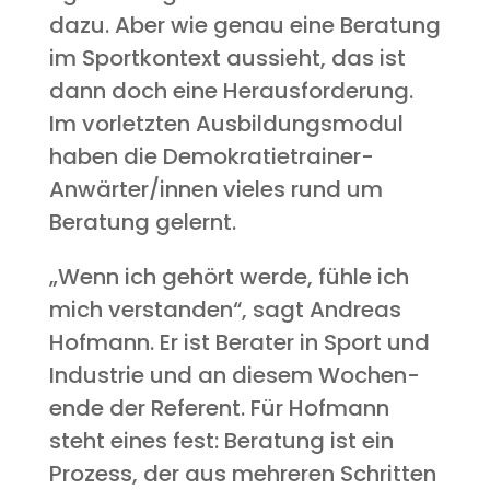
dazu. Aber wie genau eine Bera­tung
im Sport­kon­text aus­sieht, das ist
dann doch eine Her­aus­for­de­rung.
Im vor­letz­ten Aus­bil­dungs­mo­dul
haben die Demo­kra­tie­trai­ner-
Anwär­ter/in­nen vie­les rund um
Bera­tung gelernt.
„Wenn ich gehört wer­de, füh­le ich
mich ver­stan­den“, sagt Andre­as
Hof­mann. Er ist Bera­ter in Sport und
Indus­trie und an die­sem Wochen­
en­de der Refe­rent. Für Hof­mann
steht eines fest: Bera­tung ist ein
Pro­zess, der aus meh­re­ren Schrit­ten