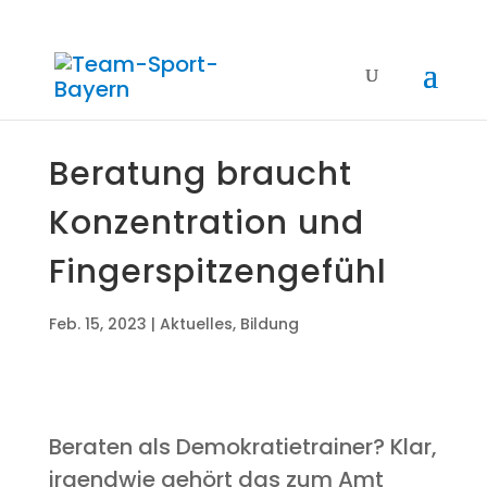
Bera­tung braucht
Kon­zen­tra­ti­on und
Fingerspitzengefühl
Feb. 15, 2023
|
Aktuelles
,
Bildung
Bera­ten als Demo­kra­tie­trai­ner? Klar,
irgend­wie gehört das zum Amt