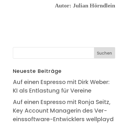
Autor: Juli­an Hörndlein
Neu­es­te Beiträge
Auf einen Espres­so mit Dirk Weber:
KI als Ent­las­tung für Vereine
Auf einen Espres­so mit Ron­ja Seitz,
Key Account Mana­ge­rin des Ver­
eins­soft­ware-Ent­wick­lers wellplayd