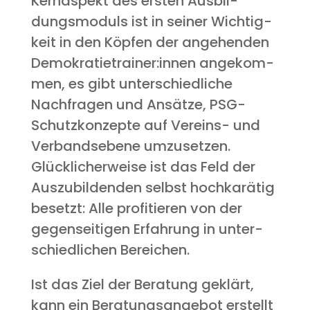
Kern­aspekt des ers­ten Aus­bil­
dungs­mo­duls ist in sei­ner Wich­tig­
keit in den Köp­fen der ange­hen­den
Demokratietrainer:innen ange­kom­
men, es gibt unter­schied­li­che
Nach­fra­gen und Ansät­ze, PSG-
Schutz­kon­zep­te auf Ver­eins- und
Ver­bands­ebe­ne umzu­set­zen.
Glück­li­cher­wei­se ist das Feld der
Aus­zu­bil­den­den selbst hoch­ka­rä­tig
besetzt: Alle pro­fi­tie­ren von der
gegen­sei­ti­gen Erfah­rung in unter­
schied­li­chen Bereichen.
Ist das Ziel der Bera­tung geklärt,
kann ein Bera­tungs­an­ge­bot erstellt