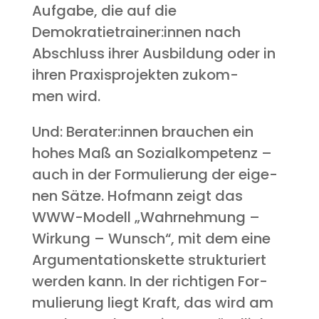
Auf­ga­be, die auf die
Demokratietrainer:innen nach
Abschluss ihrer Aus­bil­dung oder in
ihren Pra­xis­pro­jek­ten zukom­
men wird.
Und: Berater:innen brau­chen ein
hohes Maß an Sozi­al­kom­pe­tenz –
auch in der For­mu­lie­rung der eige­
nen Sät­ze. Hof­mann zeigt das
WWW-Modell „Wahr­neh­mung –
Wir­kung – Wunsch“, mit dem eine
Argu­men­ta­ti­ons­ket­te struk­tu­riert
wer­den kann. In der rich­ti­gen For­
mu­lie­rung liegt Kraft, das wird am