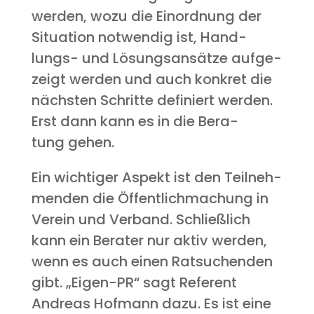
wer­den, wozu die Ein­ord­nung der
Situa­ti­on not­wen­dig ist, Hand­
lungs- und Lösungs­an­sät­ze auf­ge­
zeigt wer­den und auch kon­kret die
nächs­ten Schrit­te defi­niert wer­den.
Erst dann kann es in die Bera­
tung gehen.
Ein wich­ti­ger Aspekt ist den Teil­neh­
men­den die Öffent­lich­ma­chung in
Ver­ein und Ver­band. Schließ­lich
kann ein Bera­ter nur aktiv wer­den,
wenn es auch einen Rat­su­chen­den
gibt. „Eigen-PR“ sagt Refe­rent
Andre­as Hof­mann dazu. Es ist eine