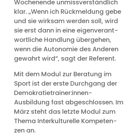
Wochen­en­de unmiss­ver­ständ­lich
klar. „Wenn ich Rück­mel­dung gebe
und sie wirk­sam wer­den soll, wird
sie erst dann in eine eigen­ver­ant­
wort­li­che Hand­lung über­ge­hen,
wenn die Auto­no­mie des Ande­ren
gewahrt wird“, sagt der Referent.
Mit dem Modul zur Bera­tung im
Sport ist der ers­te Durch­gang der
Demokratietrainer:innen-
Ausbildung fast abge­schlos­sen. Im
März steht das letz­te Modul zum
The­ma Inter­kul­tu­rel­le Kom­pe­ten­
zen an.