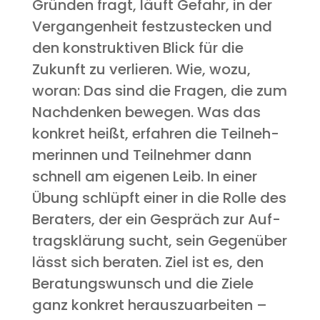
Grün­den fragt, läuft Gefahr, in der
Ver­gan­gen­heit fest­zu­ste­cken und
den kon­struk­ti­ven Blick für die
Zukunft zu ver­lie­ren. Wie, wozu,
wor­an: Das sind die Fra­gen, die zum
Nach­den­ken bewe­gen. Was das
kon­kret heißt, erfah­ren die Teil­neh­
me­rin­nen und Teil­neh­mer dann
schnell am eige­nen Leib. In einer
Übung schlüpft einer in die Rol­le des
Bera­ters, der ein Gespräch zur Auf­
trags­klä­rung sucht, sein Gegen­über
lässt sich bera­ten. Ziel ist es, den
Bera­tungs­wunsch und die Zie­le
ganz kon­kret her­aus­zu­ar­bei­ten –