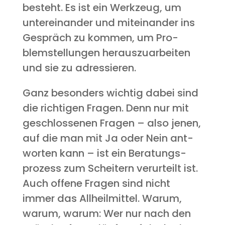
besteht. Es ist ein Werk­zeug, um
unter­ein­an­der und mit­ein­an­der ins
Gespräch zu kom­men, um Pro­
blem­stel­lun­gen her­aus­zu­ar­bei­ten
und sie zu adressieren.
Ganz beson­ders wich­tig dabei sind
die rich­ti­gen Fra­gen. Denn nur mit
geschlos­se­nen Fra­gen – also jenen,
auf die man mit Ja oder Nein ant­
wor­ten kann – ist ein Bera­tungs­
pro­zess zum Schei­tern ver­ur­teilt ist.
Auch offe­ne Fra­gen sind nicht
immer das All­heil­mit­tel. War­um,
war­um, war­um: Wer nur nach den