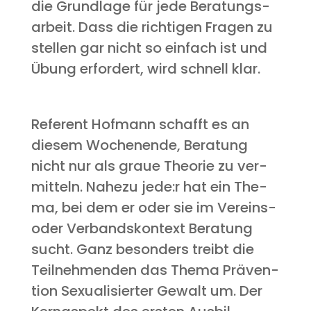
die Grund­la­ge für jede Bera­tungs­
ar­beit. Dass die rich­ti­gen Fra­gen zu
stel­len gar nicht so ein­fach ist und
Übung erfor­dert, wird schnell klar.
Refe­rent Hof­mann schafft es an
die­sem Wochen­en­de, Bera­tung
nicht nur als graue Theo­rie zu ver­
mit­teln. Nahe­zu jede:r hat ein The­
ma, bei dem er oder sie im Ver­eins-
oder Ver­bands­kon­text Bera­tung
sucht. Ganz beson­ders treibt die
Teil­neh­men­den das The­ma Prä­ven­
ti­on Sexua­li­sier­ter Gewalt um. Der