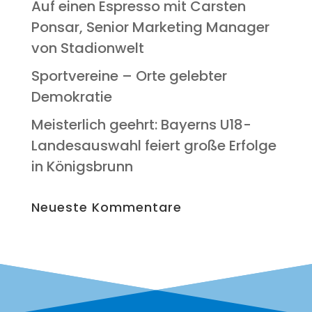
Auf einen Espres­so mit Cars­ten
Pon­s­ar, Seni­or Mar­ke­ting Mana­ger
von Stadionwelt
Sport­ver­ei­ne – Orte geleb­ter
Demokratie
Meis­ter­lich geehrt: Bay­erns U18-
Lan­des­aus­wahl fei­ert gro­ße Erfol­ge
in Königsbrunn
Neu­es­te Kommentare