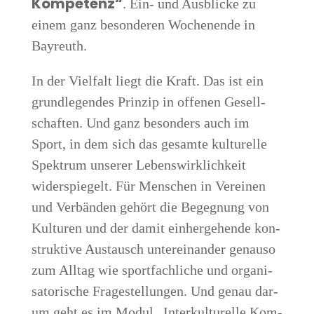
Kom­pe­tenz“
. Ein- und Aus­bli­cke zu
einem ganz beson­de­ren Wochen­en­de in
Bayreuth.
In der Viel­falt liegt die Kraft. Das ist ein
grund­le­gen­des Prin­zip in offe­nen Gesell­
schaf­ten. Und ganz beson­ders auch im
Sport, in dem sich das gesam­te kul­tu­rel­le
Spek­trum unse­rer Lebens­wirk­lich­keit
wider­spie­gelt. Für Men­schen in Ver­ei­nen
und Ver­bän­den gehört die Begeg­nung von
Kul­tu­ren und der damit ein­her­ge­hen­de kon­
struk­ti­ve Aus­tausch unter­ein­an­der genau­so
zum All­tag wie sport­fach­li­che und orga­ni­
sa­to­ri­sche Fra­ge­stel­lun­gen. Und genau dar­
um geht es im Modul „Inter­kul­tu­rel­le Kom­