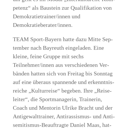
pe­tenz“ als Bau­stein zur Qua­li­fi­ka­ti­on von
Demokratietrainer/innen und
Demokratieberater/innen.
TEAM Sport-Bay­ern hat­te dazu Mit­te Sep­
tem­ber nach Bay­reuth ein­ge­la­den. Eine
klei­ne, fei­ne Grup­pe mit sechs
Teilnehmer/innen aus ver­schie­de­nen Ver­
bän­den hat­ten sich von Frei­tag bis Sonn­tag
auf eine über­aus span­nen­de und erkennt­nis­
rei­che „Kul­tur­rei­se“ bege­ben. Ihre „Rei­se­
lei­ter“, die Sport­ma­na­ge­rin, Trai­ne­rin,
Coach und Men­to­rin Ulri­ke Bracht und der
Anti­ge­walt­trai­ner, Anti­ras­sis­mus- und Anti­
se­mi­tis­mus-Beauf­trag­te Dani­el Maas, hat­