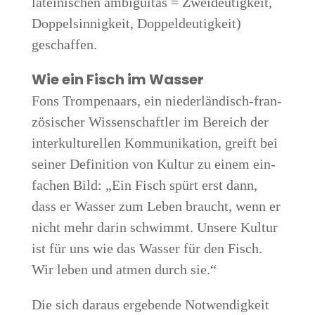
latei­ni­schen ambi­gui­tas = Zwei­deu­tig­keit,
Dop­pel­sin­nig­keit, Dop­pel­deu­tig­keit)
geschaffen.
Wie ein Fisch im Was­ser
Fons Trom­pen­aars, ein nie­der­län­disch-fran­
zö­si­scher Wis­sen­schaft­ler im Bereich der
inter­kul­tu­rel­len Kom­mu­ni­ka­ti­on, greift bei
sei­ner Defi­ni­ti­on von Kul­tur zu einem ein­
fa­chen Bild: „Ein Fisch spürt erst dann,
dass er Was­ser zum Leben braucht, wenn er
nicht mehr dar­in schwimmt. Unse­re Kul­tur
ist für uns wie das Was­ser für den Fisch.
Wir leben und atmen durch sie.“
Die sich dar­aus erge­ben­de Not­wen­dig­keit