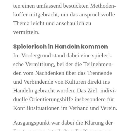
ten einen umfas­send bestück­ten Metho­den­
kof­fer mit­ge­bracht, um das anspruchs­vol­le
The­ma leicht und anschau­lich zu
vermitteln.
Spie­le­risch in Han­deln kom­men
Im Vor­der­grund stand dabei eine spie­le­ri­
sche Ver­mitt­lung, bei der die Teil­neh­men­
den vom Nach­den­ken über das Tren­nen­de
und Ver­bin­den­de von Kul­tu­ren direkt ins
Han­deln gebracht wur­den. Das Ziel: indi­vi­
du­el­le Ori­en­tie­rungs­hil­fe ins­be­son­de­re für
Kon­flikt­si­tua­tio­nen im Ver­band und Verein.
Aus­gangs­punkt war dabei die Klä­rung der