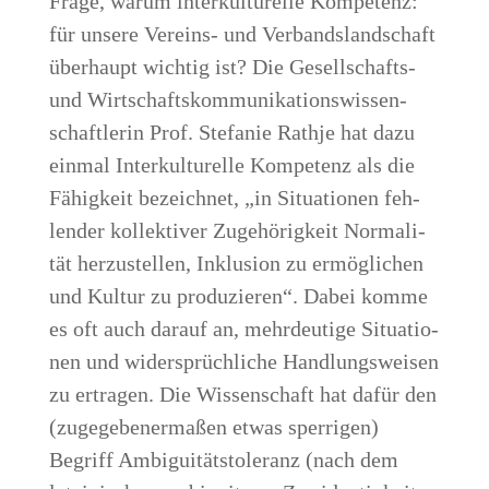
Fra­ge, war­um inter­kul­tu­rel­le Kom­pe­tenz:
für unse­re Ver­eins- und Ver­bands­land­schaft
über­haupt wich­tig ist? Die Gesell­schafts-
und Wirt­schafts­kom­mu­ni­ka­ti­ons­wis­sen­
schaft­le­rin Prof. Ste­fa­nie Rath­je hat dazu
ein­mal Inter­kul­tu­rel­le Kom­pe­tenz als die
Fähig­keit bezeich­net, „in Situa­tio­nen feh­
len­der kol­lek­ti­ver Zuge­hö­rig­keit Nor­ma­li­
tät her­zu­stel­len, Inklu­si­on zu ermög­li­chen
und Kul­tur zu pro­du­zie­ren“. Dabei kom­me
es oft auch dar­auf an, mehr­deu­ti­ge Situa­tio­
nen und wider­sprüch­li­che Hand­lungs­wei­sen
zu ertra­gen. Die Wis­sen­schaft hat dafür den
(zuge­ge­be­ner­ma­ßen etwas sper­ri­gen)
Begriff Ambi­gui­täts­to­le­ranz (nach dem