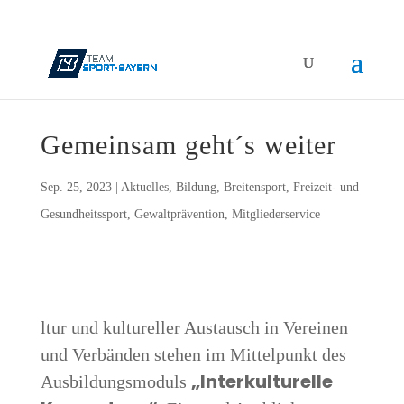
Gemein­sam geht´s weiter
Sep. 25, 2023
|
Aktuelles
,
Bildung
,
Breitensport
,
Freizeit- und
Gesundheitssport
,
Gewaltprävention
,
Mitgliederservice
ltur und kul­tu­rel­ler Aus­tausch in Ver­ei­nen
und Ver­bän­den ste­hen im Mit­tel­punkt des
„Inter­kul­tu­rel­le
Aus­bil­dungs­mo­duls