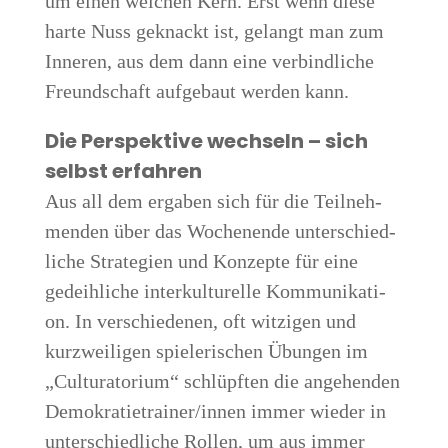
um einen wei­chen Kern. Erst wenn die­se
har­te Nuss geknackt ist, gelangt man zum
Inne­ren, aus dem dann eine ver­bind­li­che
Freund­schaft auf­ge­baut wer­den kann.
Die Per­spek­ti­ve wech­seln – sich
selbst erfah­ren
Aus all dem erga­ben sich für die Teil­neh­
men­den über das Wochen­en­de unter­schied­
li­che Stra­te­gien und Kon­zep­te für eine
gedeih­li­che inter­kul­tu­rel­le Kom­mu­ni­ka­ti­
on. In ver­schie­de­nen, oft wit­zi­gen und
kurz­wei­li­gen spie­le­ri­schen Übun­gen im
„Cul­tu­ra­to­ri­um“ schlüpf­ten die ange­hen­den
Demokratietrainer/innen immer wie­der in
unter­schied­li­che Rol­len, um aus immer