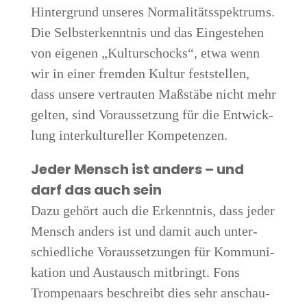
Hin­ter­grund unse­res Nor­ma­li­täts­spek­trums.
Die Selbst­er­kennt­nis und das Ein­ge­ste­hen
von eige­nen „Kul­tur­schocks“, etwa wenn
wir in einer frem­den Kul­tur fest­stel­len,
dass unse­re ver­trau­ten Maß­stä­be nicht mehr
gel­ten, sind Vor­aus­set­zung für die Ent­wick­
lung inter­kul­tu­rel­ler Kompetenzen.
Jeder Mensch ist anders – und
darf das auch sein
Dazu gehört auch die Erkennt­nis, dass jeder
Mensch anders ist und damit auch unter­
schied­li­che Vor­aus­set­zun­gen für Kom­mu­ni­
ka­ti­on und Aus­tausch mit­bringt. Fons
Trom­pen­aars beschreibt dies sehr anschau­