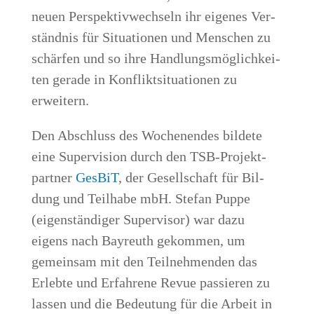
neu­en Per­spek­tiv­wech­seln ihr eige­nes Ver­
ständ­nis für Situa­tio­nen und Men­schen zu
schär­fen und so ihre Hand­lungs­mög­lich­kei­
ten gera­de in Kon­flikt­si­tua­tio­nen zu
erweitern.
Den Abschluss des Wochen­en­des bil­de­te
eine Super­vi­si­on durch den TSB-Pro­jekt­
part­ner
Ges­BiT
, der Gesell­schaft für Bil­
dung und Teil­ha­be mbH. Ste­fan Pup­pe
(eigen­stän­di­ger Super­vi­sor) war dazu
eigens nach Bay­reuth gekom­men, um
gemein­sam mit den Teil­neh­men­den das
Erleb­te und Erfah­re­ne Revue pas­sie­ren zu
las­sen und die Bedeu­tung für die Arbeit in