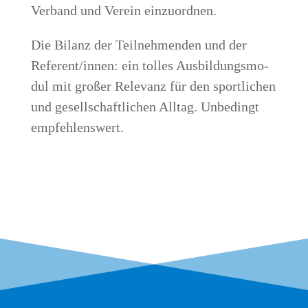
Ver­band und Ver­ein einzuordnen.
Die Bilanz der Teil­neh­men­den und der
Referent/innen: ein tol­les Aus­bil­dungs­mo­
dul mit gro­ßer Rele­vanz für den sport­li­chen
und gesell­schaft­li­chen All­tag. Unbe­dingt
empfehlenswert.