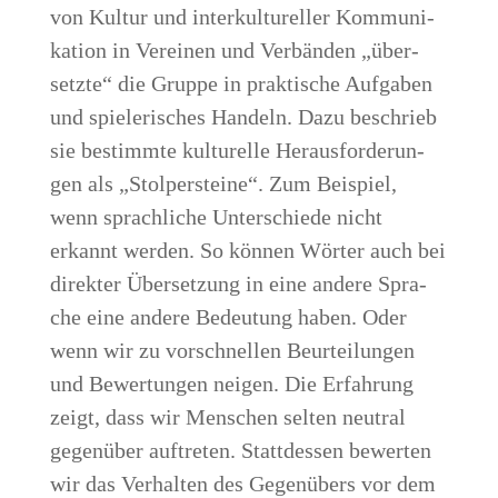
von Kul­tur und inter­kul­tu­rel­ler Kom­mu­ni­
ka­ti­on in Ver­ei­nen und Ver­bän­den „über­
setz­te“ die Grup­pe in prak­ti­sche Auf­ga­ben
und spie­le­ri­sches Han­deln. Dazu beschrieb
sie bestimm­te kul­tu­rel­le Her­aus­for­de­run­
gen als „Stol­per­stei­ne“. Zum Bei­spiel,
wenn sprach­li­che Unter­schie­de nicht
erkannt wer­den. So kön­nen Wör­ter auch bei
direk­ter Über­set­zung in eine ande­re Spra­
che eine ande­re Bedeu­tung haben. Oder
wenn wir zu vor­schnel­len Beur­tei­lun­gen
und Bewer­tun­gen nei­gen. Die Erfah­rung
zeigt, dass wir Men­schen sel­ten neu­tral
gegen­über auf­tre­ten. Statt­des­sen bewer­ten
wir das Ver­hal­ten des Gegen­übers vor dem