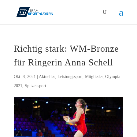
Rich­tig stark: WM-Bron­ze
für Rin­ge­rin Anna Schell
Okt. 8, 2021
|
Aktuelles
,
Leistungssport
,
Mitglieder
,
Olympia
2021
,
Spitzensport