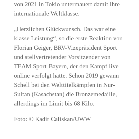
von 2021 in Tokio unter­mau­ert damit ihre
inter­na­tio­na­le Weltklasse.
„Herz­li­chen Glück­wunsch. Das war eine
klas­se Leis­tung“, so die ers­te Reak­ti­on von
Flo­ri­an Gei­ger, BRV-Vize­prä­si­dent Sport
und stell­ver­tre­ten­der Vor­sit­zen­der von
TEAM Sport-Bay­ern, der den Kampf live
online ver­folgt hat­te. Schon 2019 gewann
Schell bei den Welt­ti­tel­kämp­fen in Nur-
Sul­tan (Kasach­stan) die Bron­ze­me­dail­le,
aller­dings im Limit bis 68 Kilo.
Foto: © Kadir Caliskan/UWW