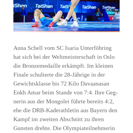
Anna Schell vom SC Isa­ria Unter­föh­ring
hat sich bei der Welt­meis­ter­schaft in Oslo
die Bron­ze­me­dail­le erkämpft. Im klei­nen
Fina­le schul­ter­te die 28-Jäh­ri­ge in der
Gewichts­klas­se bis 72 Kilo Dava­a­nasan
Enkh Amar beim Stan­de von 7:4. Ihre Geg­
ne­rin aus der Mon­go­lei führ­te bereits 4:2,
ehe die DRB-Kader­ath­le­tin aus Bay­ern den
Kampf im zwei­ten Abschnitt zu ihren
Guns­ten dreh­te. Die Olym­pia­teil­neh­me­rin