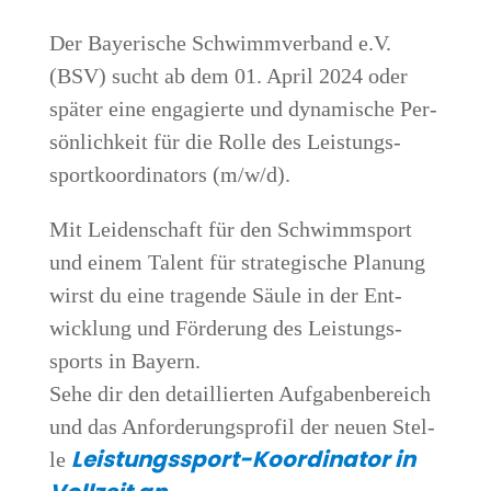
Der Baye­ri­sche Schwimm­ver­band e.V.
(BSV) sucht ab dem 01. April 2024 oder
spä­ter eine enga­gier­te und dyna­mi­sche Per­
sön­lich­keit für die Rol­le des Leis­tungs­
sport­ko­or­di­na­tors (m/w/d).
Mit Lei­den­schaft für den Schwimm­sport
und einem Talent für stra­te­gi­sche Pla­nung
wirst du eine tra­gen­de Säu­le in der Ent­
wick­lung und För­de­rung des Leis­tungs­
sports in Bayern.
Sehe dir den detail­lier­ten Auf­ga­ben­be­reich
und das Anfor­de­rungs­pro­fil der neu­en Stel­
Leis­tungs­sport-Koor­di­na­tor in
le