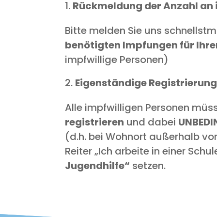
Rück­mel­dung der Anzahl an i
Bit­te mel­den Sie uns schnellst­m
benö­tig­ten Imp­fun­gen für Ihre
impf­wil­li­ge Personen)
Eigen­stän­di­ge Regis­trie­run
Alle impf­wil­li­gen Per­so­nen mü
regis­trie­ren
und dabei
UNBE­DI
(d.h. bei Wohn­ort außer­halb von
Rei­ter „Ich arbei­te in einer Schu
Jugend­hil­fe“
setzen.