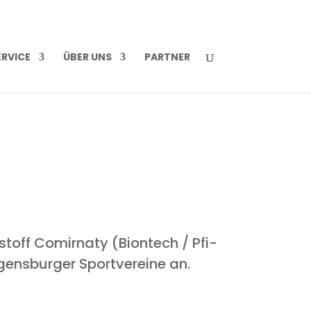
R­VICE
ÜBER UNS
PART­NER
stoff Comirna­ty (Biontech / Pfi­
ns­bur­ger Sport­ver­ei­ne an.