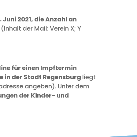
8. Juni 2021, die Anzahl an
(Inhalt der Mail: Ver­ein X; Y
line für einen Impf­ter­min
se in der Stadt Regens­burg
liegt
ns­adres­se ange­ben). Unter dem
tun­gen der Kin­der- und