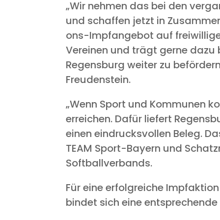
„Wir neh­men das bei den ver­gan­
und schaf­fen jetzt in Zusam­men­
ons-Impf­an­ge­bot auf frei­wil­l
Ver­ei­nen und trägt ger­ne dazu 
Regens­burg wei­ter zu beför­dern“
Freudenstein.
„Wenn Sport und Kom­mu­nen kon­
errei­chen. Dafür lie­fert Regens­b
einen ein­drucks­vol­len Beleg. 
TEAM Sport-Bay­ern und Schatz­me
Softballverbands.
Für eine erfolg­rei­che Impf­ak­ti­
bin­det sich eine ent­spre­chen­de