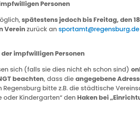
mpf­wil­li­gen Personen
ög­lich,
spä­tes­tens jedoch bis Frei­tag, den 1
n Ver­ein
zurück an
sportamt@regensburg.de
g der impf­wil­li­gen Personen
s­sen sich (falls sie dies nicht eh schon sind)
on
NGT beach­ten
, dass die
ange­ge­be­ne Adres­
 Regens­burg bit­te z.B. die städ­ti­sche Ver­ei
­le oder Kin­der­gar­ten“ den
Haken bei „Ein­rich­