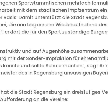
ge­nen Sport­stamm­ti­schen mehr­fach for­mu­li
ar­beit mit dem städ­ti­schen Impf­zen­trum ein e
i­ger Basis. Damit unter­stützt die Stadt Regens­
bei, die nun begon­ne­ne Wie­der­auf­nah­me des o
, erklärt die für den Sport zustän­di­ge Bür­ger­m
struk­tiv und auf Augen­hö­he zusam­men­ar­bei
urg mit der Son­der-Impf­ak­ti­on für ehren­amt­li
Das könn­te und soll­te Schu­le machen“, sagt A
is­ter des in Regens­burg ansäs­si­gen Baye­r
on hat die Stadt Regens­burg ein drei­stu­fi­ges V
 Auf­for­de­rung an die Vereine: