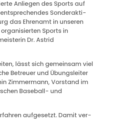
er­te Anlie­gen des Sports auf
nt­spre­chen­des Son­der­ak­ti­
burg das Ehren­amt in unse­ren
rga­ni­sier­ten Sports in
eis­te­rin Dr. Astrid
­ten, lässt sich gemein­sam viel
­che Betreu­er und Übungs­lei­ter
rmin Zim­mer­mann, Vor­stand im
i­schen Base­ball- und
er­fah­ren auf­ge­setzt. Damit ver­