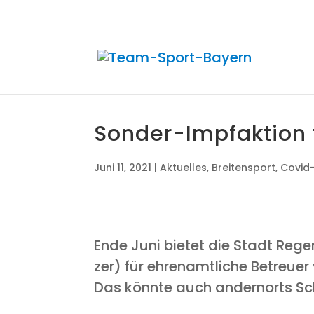
Son­der-Impf­ak­ti­o
Juni 11, 2021
|
Aktuelles
,
Breitensport
,
Covid-
Ende Juni bie­tet die Stadt Rege
zer) für ehren­amt­li­che Betreu­e
Das könn­te auch andern­orts Sc