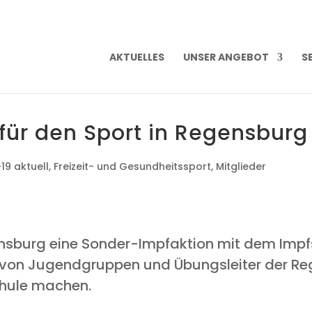
AKTU­EL­LES
UNSER ANGE­BOT
SE
n für den Sport in Regensburg
19 aktuell
,
Freizeit- und Gesundheitssport
,
Mitglieder
ns­burg eine Son­der-Impf­ak­ti­on mit dem Impf­
r von Jugend­grup­pen und Übungs­lei­ter der Rege
hu­le machen.