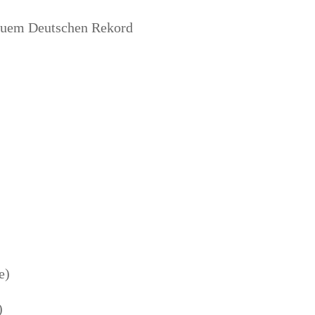
neu­em Deut­schen Rekord
e)
)