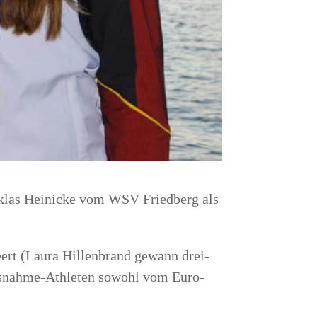
Niklas Hei­ni­cke vom WSV Fried­berg als
eert
(Lau­ra Hil­len­brand gewann drei­
us­nah­me-Ath­le­ten sowohl vom Euro­