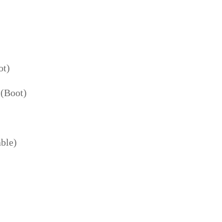
ot)
n (Boot)
able)