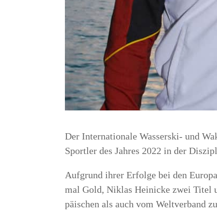
Der Inter­na­tio­na­le Was­ser­ski- und
Sport­ler des Jah­res 2022 in der Dis­zi­
Auf­grund ihrer Erfol­ge bei den Euro­pa­
mal Gold, Niklas Hei­ni­cke zwei Titel 
päi­schen als auch vom Welt­ver­band zu 