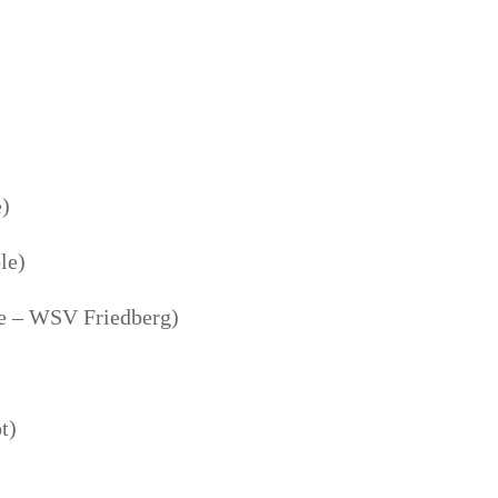
e)
ble)
ble – WSV Friedberg)
ot)