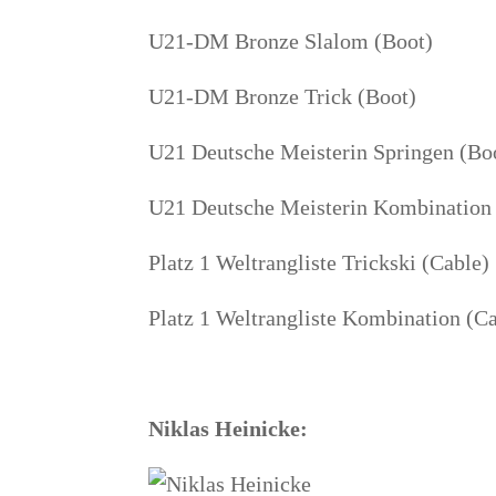
U21-DM Bron­ze Sla­lom (Boot)
U21-DM Bron­ze Trick (Boot)
U21 Deut­sche Meis­te­rin Sprin­gen (Bo
U21 Deut­sche Meis­te­rin Kom­bi­na­ti­o
Platz 1 Welt­rang­lis­te Trick­ski (Cable)
Platz 1 Welt­rang­lis­te Kom­bi­na­ti­on (C
Niklas Hei­ni­cke: