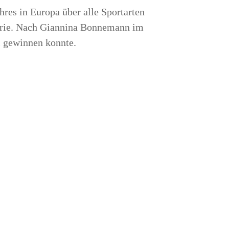
­res in Euro­pa über alle Sport­ar­ten
­rie. Nach Gian­ni­na Bon­ne­mann im
ahl gewin­nen konnte.