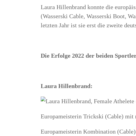
Lau­ra Hil­len­brand konn­te die euro­päi­
(Was­ser­ski Cable, Was­ser­ski Boot, W
letz­ten Jahr ist sie erst die zwei­te deu
Die Erfol­ge 2022 der bei­den Sport­
Lau­ra Hillenbrand:
Euro­pa­meis­te­rin Trick­ski (Cable) m
Euro­pa­meis­te­rin Kom­bi­na­ti­on (Cable)