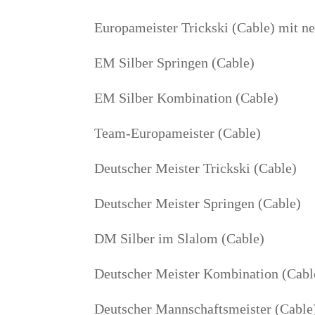
Euro­pa­meis­ter Trick­ski (Cable) mit 
EM Sil­ber Sprin­gen (Cable)
EM Sil­ber Kom­bi­na­ti­on (Cable)
Team-Euro­pa­meis­ter (Cable)
Deut­scher Meis­ter Trick­ski (Cable)
Deut­scher Meis­ter Sprin­gen (Cable)
DM Sil­ber im Sla­lom (Cable)
Deut­scher Meis­ter Kom­bi­na­ti­on (Cabl
Deut­scher Mann­schafts­meis­ter (Cable