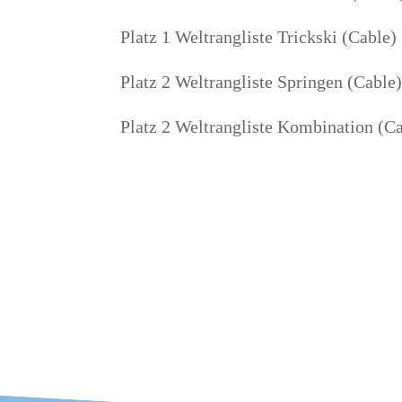
Platz 1 Welt­rang­lis­te Trick­ski (Cable)
Platz 2 Welt­rang­lis­te Sprin­gen (Cable
Platz 2 Welt­rang­lis­te Kom­bi­na­ti­on (C