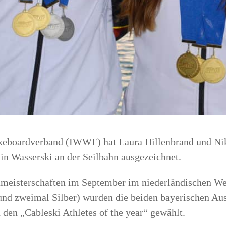
 Wake­board­ver­band (IWWF) hat Lau­ra Hil­len­brand und 
plin Was­ser­ski an der Seil­bahn ausgezeichnet.
meis­ter­schaf­ten im Sep­tem­ber im nie­der­län­di­schen W
und zwei­mal Sil­ber) wur­den die bei­den baye­ri­schen A
den „Cable­ski Ath­le­tes of the year“ gewählt.