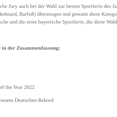
sche Jury auch bei der Wahl zur bes­ten Sport­le­rin des Jah
ake­board, Bar­fuß) über­zeu­gen und gewann die­se Kate­go
t­sche und die ers­te baye­ri­sche Sport­le­rin, die die­se W
ler in der Zusammenfassung:
it neu­em Deut­schen Rekord