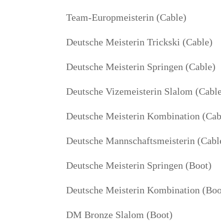
Team-Europ­meis­te­rin (Cable)
Deut­sche Meis­te­rin Trick­ski (Cable)
Deut­sche Meis­te­rin Sprin­gen (Cable)
Deut­sche Vize­meis­te­rin Sla­lom (Cabl
Deut­sche Meis­te­rin Kom­bi­na­ti­on (Ca
Deut­sche Mann­schafts­meis­te­rin (Ca
Deut­sche Meis­te­rin Sprin­gen (Boot)
Deut­sche Meis­te­rin Kom­bi­na­ti­on (Bo
DM Bron­ze Sla­lom (Boot)