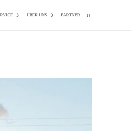
R­VICE
ÜBER UNS
PART­NER