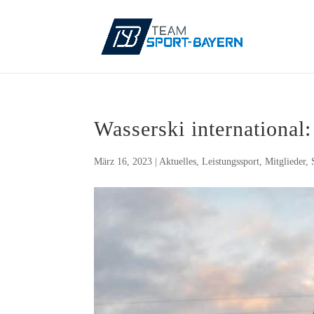
Was­ser­ski inter­na­tio­na
März 16, 2023
|
Aktuelles
,
Leistungssport
,
Mitglieder
,