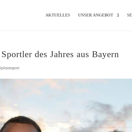
AKTU­EL­LES
UNSER ANGE­BOT
SE
l: Sport­ler des Jah­res aus Bayern
Spitzensport