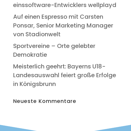
eins­soft­ware-Ent­wick­lers wellplayd
Auf einen Espres­so mit Cars­ten
Pon­s­ar, Seni­or Mar­ke­ting Mana­ger
von Stadionwelt
Sport­ver­ei­ne – Orte geleb­ter
Demokratie
Meis­ter­lich geehrt: Bay­erns U18-
Lan­des­aus­wahl fei­ert gro­ße Erfol­ge
in Königsbrunn
Neu­es­te Kommentare