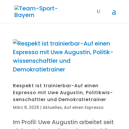
Respekt ist trai­nier­bar-Auf einen
Espres­so mit Uwe Augus­tin, Poli­tik­wis­
sen­schaft­ler und Demokratietrainer
März 8, 2026
|
Aktuelles
,
Auf einen Espresso
Im Pro­fil: Uwe Augus­tin arbei­tet seit