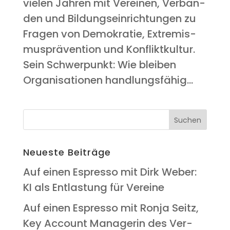
vie­len Jah­ren mit Ver­ei­nen, Ver­bän­
den und Bil­dungs­ein­rich­tun­gen zu
Fra­gen von Demo­kra­tie, Extre­mis­
mus­prä­ven­ti­on und Kon­flikt­kul­tur.
Sein Schwer­punkt: Wie blei­ben
Orga­ni­sa­tio­nen hand­lungs­fä­hig...
Neu­es­te Beiträge
Auf einen Espres­so mit Dirk Weber:
KI als Ent­las­tung für Vereine
Auf einen Espres­so mit Ron­ja Seitz,
Key Account Mana­ge­rin des Ver­