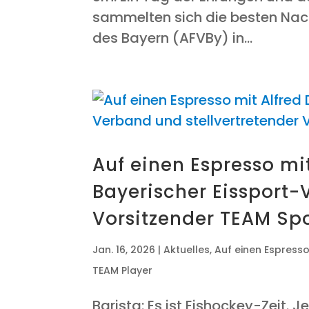
sam­mel­ten sich die bes­ten Nach
des Bay­ern (AFV­By) in...
Auf einen Espres­so mit 
Baye­ri­scher Eis­sport-
Vor­sit­zen­der TEAM S
Jan. 16, 2026
|
Aktuelles
,
Auf einen Espress
TEAM Player
Baris­ta: Es ist Eis­ho­ckey-Zeit.