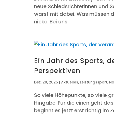
neue Schieds­rich­te­rin­nen und Sc
warst mit dabei. Was müs­sen d
ni­cke: Bei uns...
Ein Jahr des Sports, d
Perspektiven
Dez. 20, 2025
|
Aktuelles
,
Leistungssport
,
Na
So vie­le Höhe­punk­te, so vie­le g
Hin­ga­be: Für die einen geht das 
beginnt es jetzt erst rich­tig im 