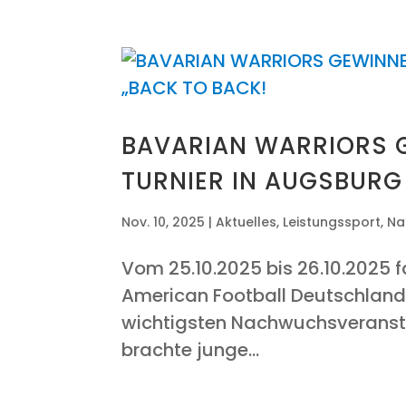
BAVA­RI­AN WAR­RI­ORS
TUR­NIER IN AUGS­BUR
Nov. 10, 2025
|
Aktuelles
,
Leistungssport
,
Na
Vom 25.10.2025 bis 26.10.2025 fan
Ame­ri­can Foot­ball Deutsch­land
wich­tigs­ten Nach­wuchs­ver­an­st
brach­te jun­ge...