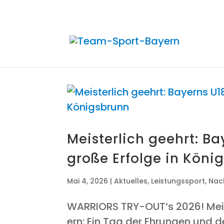
Meis­ter­lich geehrt: Ba
gro­ße Erfol­ge in Kön
Mai 4, 2026
|
Aktuelles
,
Leistungssport
,
Nac
WAR­RI­ORS TRY-OUT‘s 2026! Meis­
ern: Ein Tag der Ehrun­gen und d