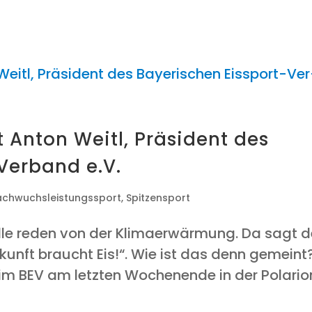
 Anton Weitl, Prä­si­dent des
-Ver­band e.V.
achwuchsleistungssport
,
Spitzensport
Alle reden von der Kli­ma­er­wär­mung. Da sagt d
Zukunft braucht Eis!“. Wie ist das denn gemeint
im BEV am letz­ten Wochen­en­de in der Pola­ri­