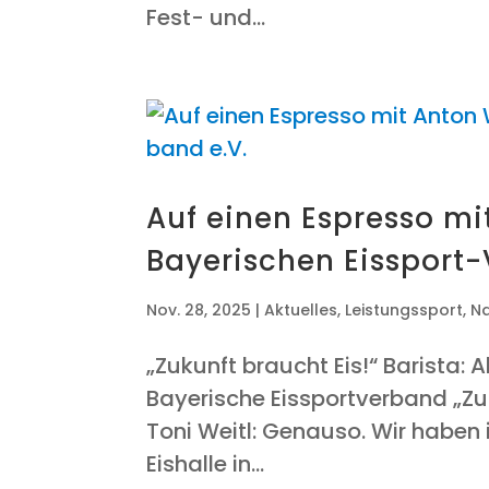
Fest- und...
Auf einen Espres­so mit
Baye­ri­schen Eis­sport
Nov. 28, 2025
|
Aktuelles
,
Leistungssport
,
N
„Zukunft braucht Eis!“ Baris­ta: 
Baye­ri­sche Eis­sport­ver­band „
Toni Weitl: Genau­so. Wir haben 
Eis­hal­le in...