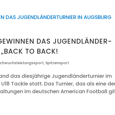
 GEWIN­NEN DAS JUGEND­LÄN­DER­
G „BACK TO BACK!
chwuchsleistungssport
,
Spitzensport
d das dies­jäh­ri­ge Jugend­län­der­tur­nier im
 U18 Tack­le statt. Das Tur­nier, das als eine de
al­tun­gen im deut­schen Ame­ri­can Foot­ball gil