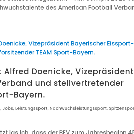
­wuchs­ta­len­te des Ame­ri­can Foot­ball Ver­ba
Alfred Doe­ni­cke, Vize­prä­si­dent
Ver­band und stell­ver­tre­ten­der
port-Bayern.
o
,
Jobs
,
Leistungssport
,
Nachwuchsleistungssport
,
Spitzenspo
 Jetzt las ich, dass der BEV zum Jah­res­be­ginn 4