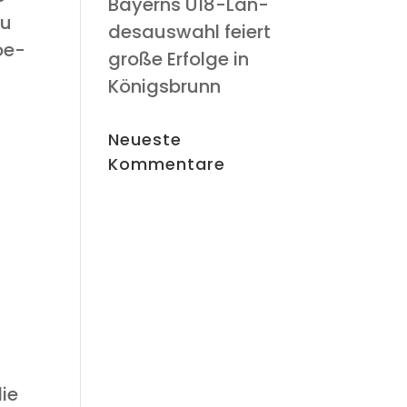
Bay­erns U18-Lan­
Du
des­aus­wahl fei­ert
oe­
gro­ße Erfol­ge in
Königsbrunn
Neu­es­te
Kommentare
d
n
die