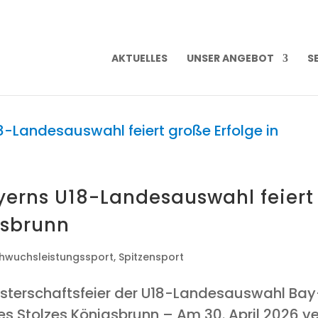
AKTU­EL­LES
UNSER ANGE­BOT
SE
y­erns U18-Lan­des­aus­wahl fei­ert
igsbrunn
hwuchsleistungssport
,
Spitzensport
ter­schafts­fei­er der U18-Lan­des­aus­wahl Bay
es Stolzes Königs­brunn – Am 30. April 2026 v