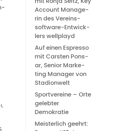
mit Ron­ja Seitz, Key
n­
Account Mana­ge­
rin des Ver­eins­
soft­ware-Ent­wick­
lers wellplayd
Auf einen Espres­so
mit Cars­ten Pon­s­
ar, Seni­or Mar­ke­
ting Mana­ger von
Stadionwelt
Sport­ver­ei­ne – Orte
geleb­ter
rt
,
Demokratie
Meis­ter­lich geehrt:
5