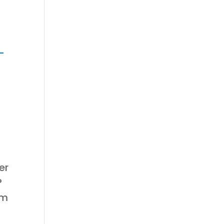
er
?
om