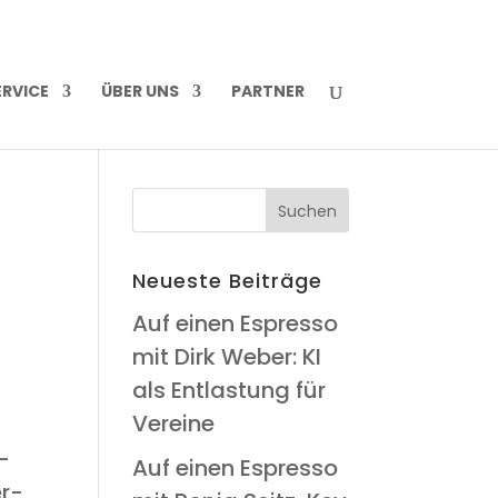
R­VICE
ÜBER UNS
PART­NER
Neu­es­te Beiträge
Auf einen Espres­so
mit Dirk Weber: KI
als Ent­las­tung für
Vereine
­
Auf einen Espres­so
er­