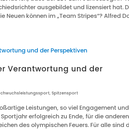
hieds­rich­ter aus­ge­bil­det und lizen­siert hat. 
ie Neu­en kön­nen im „Team Stripes“? Alfred D
er Ver­ant­wor­tung und der
chwuchsleistungssport
,
Spitzensport
roß­ar­ti­ge Leis­tun­gen, so viel Enga­ge­ment un
Sport­jahr erfolg­reich zu Ende, für die ande­re
Zei­chen des olym­pi­schen Feu­ers. Für alle sind 