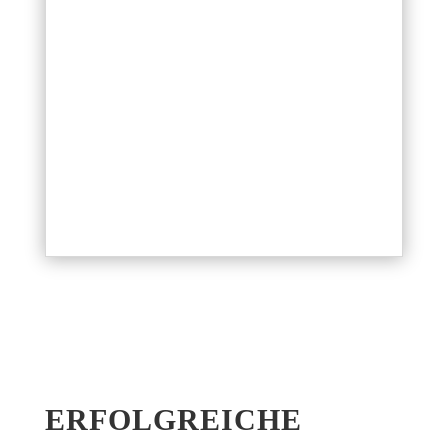
ERFOLG­REI­CHE