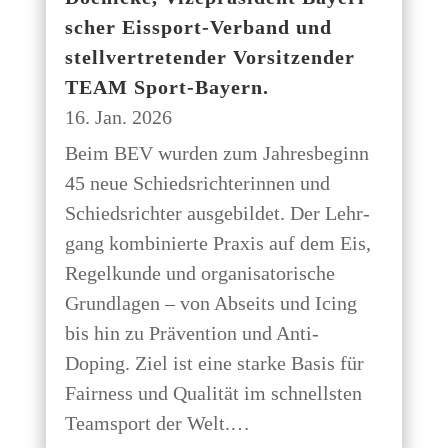
scher Eis­s­port-Ver­­­band und
stell­ver­tre­ten­der Vor­sit­zen­der
TEAM Sport-Bayern.
16. Jan. 2026
Beim BEV wur­den zum Jah­res­be­ginn
45 neue Schieds­rich­te­rin­nen und
Schieds­rich­ter aus­ge­bil­det. Der Lehr­
gang kom­bi­nier­te Pra­xis auf dem Eis,
Regel­kun­de und orga­ni­sa­to­ri­sche
Grund­la­gen – von Abseits und Icing
bis hin zu Prä­ven­ti­on und Anti-
Doping. Ziel ist eine star­ke Basis für
Fair­ness und Qua­li­tät im schnells­ten
Team­sport der Welt.…