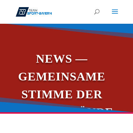
NEWS —
GEMEIN­SA­ME
STIM­ME DER
FACHVERBÄNDE