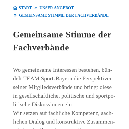
START
UNSER ANGE­BOT
GEMEIN­SA­ME STIM­ME DER FACHVERBÄNDE
Gemein­sa­me Stim­me der
Fachverbände
Wo gemein­sa­me Inter­es­sen bestehen, bün­
delt TEAM Sport-Bay­ern die Per­spek­ti­ven
sei­ner Mit­glieds­ver­bän­de und bringt die­se
in gesell­schaft­li­che, poli­ti­sche und sport­po­
li­ti­sche Dis­kus­sio­nen ein.
Wir set­zen auf fach­li­che Kom­pe­tenz, sach­
li­chen Dia­log und kon­struk­ti­ve Zusam­men­