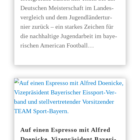
Deut­schen Meis­ter­schaft im Lan­des­
ver­gleich und dem Jugend­län­der­tur­
nier zurück – ein star­kes Zei­chen für
die nach­hal­ti­ge Jugend­ar­beit im baye­
ri­schen Ame­ri­can Football…
Auf einen Espres­so mit Alfred
Doe­ni­cke, Vize­prä­si­dent Baye­ri­