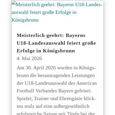
Meis­ter­lich geehrt: Bay­erns
U18-Lan­­des­aus­­wahl fei­ert gro­ße
Erfol­ge in Königsbrunn
4. Mai 2026
Am 30. April 2026 wur­den in Königs­
brunn die her­aus­ra­gen­den Leis­tun­gen
der U18-Lan­­des­aus­­wahl des Ame­ri­can
Foot­ball Ver­ban­des Bay­ern gefei­ert.
Spie­ler, Trai­ner und Ehren­gäs­te blick­
ten stolz auf eine außer­ge­wöhn­lich
erfolg­rei­che Sai­son mit Titeln bei der