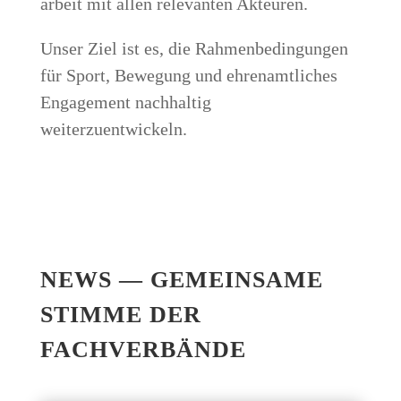
ar­beit mit allen rele­van­ten Akteuren.
Unser Ziel ist es, die Rah­men­be­din­gun­gen
für Sport, Bewe­gung und ehren­amt­li­ches
Enga­ge­ment nach­hal­tig
weiterzuentwickeln.
NEWS — GEMEIN­SA­ME
STIM­ME DER
FACHVERBÄNDE