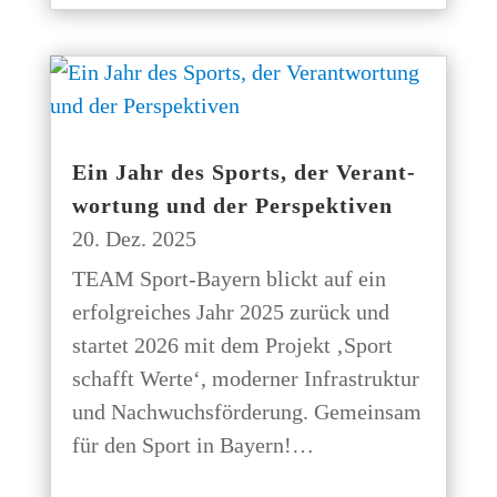
Ein Jahr des Sports, der Ver­ant­
wor­tung und der Perspektiven
20. Dez. 2025
TEAM Sport-Bay­ern blickt auf ein
erfolg­rei­ches Jahr 2025 zurück und
star­tet 2026 mit dem Pro­jekt ‚Sport
schafft Wer­te‘, moder­ner Infra­struk­tur
und Nach­wuchs­för­de­rung. Gemein­sam
für den Sport in Bayern!…