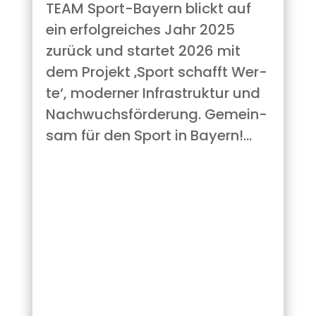
TEAM Sport-Bay­ern blickt auf
ein erfolg­rei­ches Jahr 2025
zurück und star­tet 2026 mit
dem Pro­jekt ‚Sport schafft Wer­
te‘, moder­ner Infra­struk­tur und
Nach­wuchs­för­de­rung. Gemein­
sam für den Sport in Bayern!…