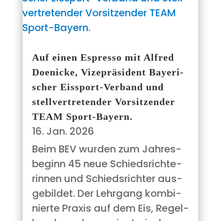
Auf einen Espres­so mit Alfred
Doe­ni­cke, Vize­prä­si­dent Baye­ri­
scher Eis­s­port-Ver­­­band und
stell­ver­tre­ten­der Vor­sit­zen­der
TEAM Sport-Bayern.
16. Jan. 2026
Beim BEV wur­den zum Jah­res­
be­ginn 45 neue Schieds­rich­te­
rin­nen und Schieds­rich­ter aus­
ge­bil­det. Der Lehr­gang kom­bi­
nier­te Pra­xis auf dem Eis, Regel­