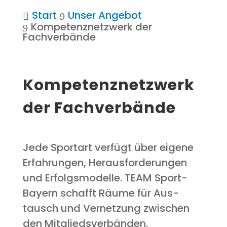
Start
Unser Ange­bot
Kom­pe­tenz­netz­werk der
Fachverbände
Kom­pe­tenz­netz­werk
der Fachverbände
Jede Sport­art ver­fügt über eige­ne
Erfah­run­gen, Her­aus­for­de­run­gen
und Erfolgs­mo­del­le. TEAM Sport-
Bay­ern schafft Räu­me für Aus­
tausch und Ver­net­zung zwi­schen
den Mitgliedsverbänden.