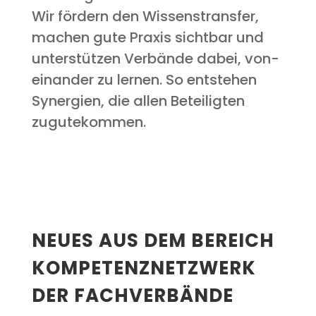
Wir för­dern den Wis­sens­trans­fer,
machen gute Pra­xis sicht­bar und
unter­stüt­zen Ver­bän­de dabei, von­
ein­an­der zu ler­nen. So ent­ste­hen
Syn­er­gien, die allen Betei­lig­ten
zugutekommen.
NEU­ES AUS DEM BEREICH
KOM­PE­TENZ­NETZ­WERK
DER FACHVERBÄNDE