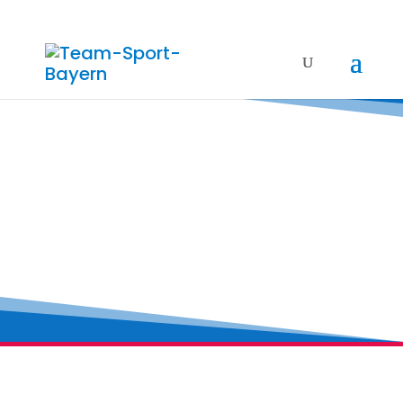
KOM­PE­TENZ­
NETZ­WERK DER
FACHVERBÄNDE