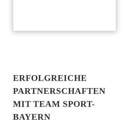
ERFOLG­REI­CHE
PART­NER­SCHAF­TEN
MIT TEAM SPORT-
BAYERN