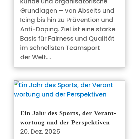
kun­de und orga­ni­sa­to­ri­sche
Grund­la­gen – von Abseits und
Icing bis hin zu Prä­ven­ti­on und
Anti-Doping. Ziel ist eine star­ke
Basis für Fair­ness und Qua­li­tät
im schnells­ten Team­sport
der Welt.…
Ein Jahr des Sports, der Ver­ant­
wor­tung und der Perspektiven
20. Dez. 2025