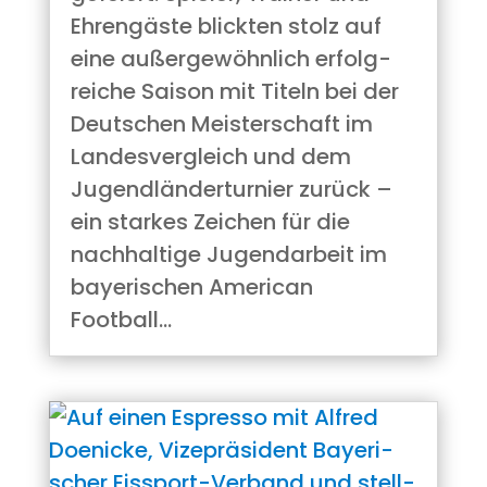
Ehren­gäs­te blick­ten stolz auf
eine außer­ge­wöhn­lich erfolg­
rei­che Sai­son mit Titeln bei der
Deut­schen Meis­ter­schaft im
Lan­des­ver­gleich und dem
Jugend­län­der­tur­nier zurück –
ein star­kes Zei­chen für die
nach­hal­ti­ge Jugend­ar­beit im
baye­ri­schen Ame­ri­can
Football…