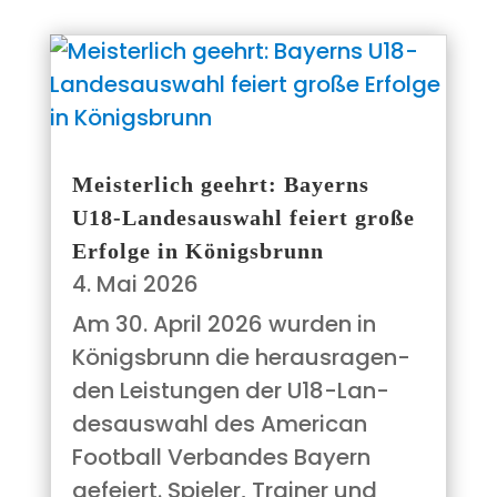
Meis­ter­lich geehrt: Bay­erns
U18-Lan­­des­aus­­wahl fei­ert gro­ße
Erfol­ge in Königsbrunn
4. Mai 2026
Am 30. April 2026 wur­den in
Königs­brunn die her­aus­ra­gen­
den Leis­tun­gen der U18-Lan­­
des­aus­­wahl des Ame­ri­can
Foot­ball Ver­ban­des Bay­ern
gefei­ert. Spie­ler, Trai­ner und