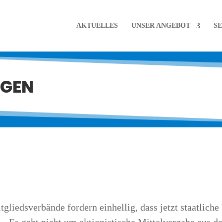
AKTU­EL­LES
UNSER ANGE­BOT
SE
NGEN
eds­ver­bän­de for­dern ein­hel­lig, dass jetzt staat­li­che 