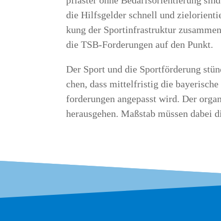
pflas­ter ohne Bedarfs­ori­en­tie­rung sin
die Hilfs­gel­der schnell und ziel­ori­en­
kung der Sport­in­fra­struk­tur zusam­men 
die TSB-For­de­run­gen auf den Punkt.
Der Sport und die Sport­för­de­rung stü
chen, dass mit­tel­fris­tig die baye­ri­sch
for­de­run­gen ange­passt wird. Der orga­ni
her­aus­ge­hen. Maß­stab müs­sen dabei di