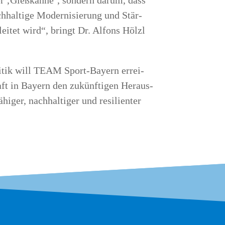
der ‚Gieß­kan­ne‘, son­dern dar­um, dass
h­hal­ti­ge Moder­ni­sie­rung und Stär­
­lei­tet wird“, bringt Dr. Alfons Hölzl
li­tik will TEAM Sport-Bay­ern errei­
chaft in Bay­ern den zukünf­ti­gen Her­aus­
­ger, nach­hal­ti­ger und resi­li­en­ter