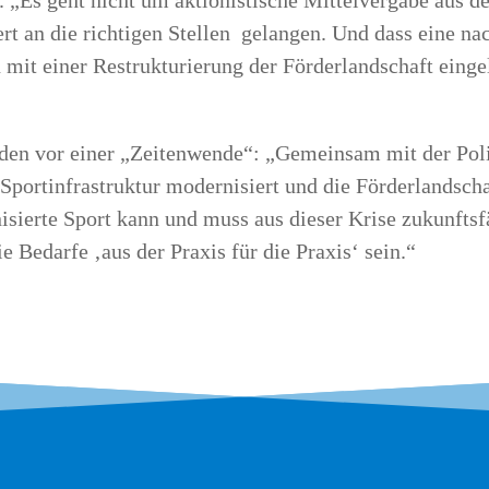
d. „Es geht nicht um aktio­nis­ti­sche Mit­tel­ver­ga­be aus 
tiert an die rich­ti­gen Stel­len gelan­gen. Und dass eine nac
mit einer Restruk­tu­rie­rung der För­der­land­schaft ein­ge
n­den vor einer „Zei­ten­wen­de“: „Gemein­sam mit der Po
e Sport­in­fra­struk­tur moder­ni­siert und die För­der­land­s
­sier­te Sport kann und muss aus die­ser Kri­se zukunfts­fä­hi
e Bedar­fe ‚aus der Pra­xis für die Pra­xis‘ sein.“