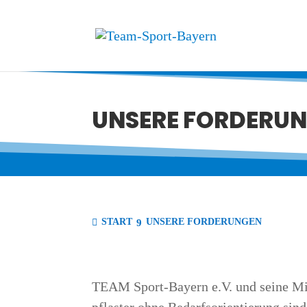
UNSE­RE FORDERU
START
UNSE­RE FORDERUNGEN
TEAM Sport-Bay­ern e.V. und sei­ne Mit­gli