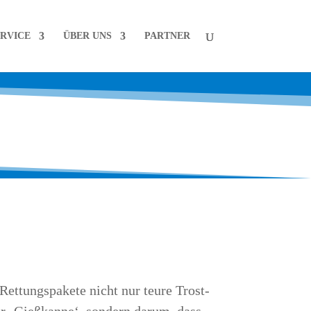
R­VICE
ÜBER UNS
PART­NER
Ret­tungs­pa­ke­te nicht nur teu­re Trost­