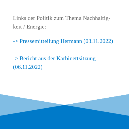
Links der Poli­tik zum The­ma Nach­hal­tig­
keit / Energie:
-> Pres­se­mit­tei­lung Her­mann (03.11.2022)
-> Bericht aus der Kar­bi­nett­sit­zung
(06.11.2022)