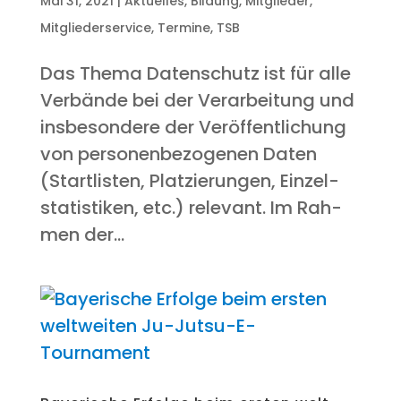
Mai 31, 2021
|
Aktuelles
,
Bildung
,
Mitglieder
,
Mitgliederservice
,
Termine
,
TSB
Das The­ma Daten­schutz ist für alle
Ver­bän­de bei der Ver­ar­bei­tung und
ins­be­son­de­re der Ver­öf­fent­li­chung
von per­so­nen­be­zo­ge­nen Daten
(Start­lis­ten, Plat­zie­run­gen, Ein­zel­
sta­tis­ti­ken, etc.) rele­vant. Im Rah­
men der...