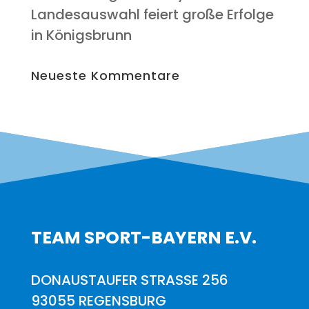
Lan­des­aus­wahl fei­ert gro­ße Erfol­ge
in Königsbrunn
Neu­es­te Kommentare
TEAM SPORT-BAYERN E.V.
DONAUSTAUFER STRASSE 256
93055 REGENSBURG