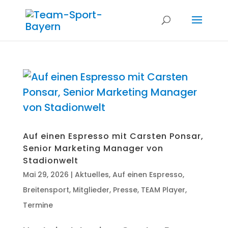
Auf einen Espres­so mit Cars­ten Pon­s­ar,
Seni­or Mar­ke­ting Mana­ger von
Stadionwelt
Mai 29, 2026
|
Aktuelles
,
Auf einen Espresso
,
Breitensport
,
Mitglieder
,
Presse
,
TEAM Player
,
Termine