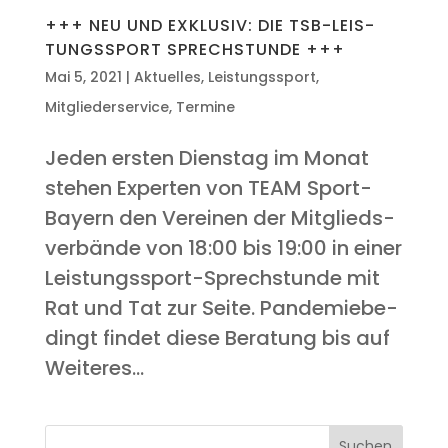
+++ NEU UND EXKLU­SIV: DIE TSB-LEIS­
TUNGS­SPORT SPRECHSTUNDE +++
Mai 5, 2021
|
Aktuelles
,
Leistungssport
,
Mitgliederservice
,
Termine
Jeden ers­ten Diens­tag im Monat
ste­hen Exper­ten von TEAM Sport-
Bay­ern den Ver­ei­nen der Mit­glieds­
ver­bän­de von 18:00 bis 19:00 in einer
Leis­tungs­sport-Sprech­stun­de mit
Rat und Tat zur Sei­te. Pan­de­mie­be­
dingt fin­det die­se Bera­tung bis auf
Wei­te­res...