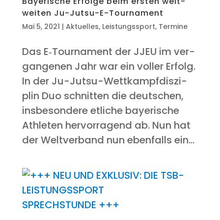
Baye­ri­sche Erfol­ge beim ers­ten welt­
wei­ten Ju-Jutsu-E-Tournament
Mai 5, 2021
|
Aktuelles
,
Leistungssport
,
Termine
Das E‑Tournament der JJEU im ver­
gan­ge­nen Jahr war ein vol­ler Erfolg.
In der Ju-Jutsu-Wett­kampf­dis­zi­
plin Duo schnit­ten die deut­schen,
ins­be­son­de­re etli­che baye­ri­sche
Ath­le­ten her­vor­ra­gend ab. Nun hat
der Welt­ver­band nun eben­falls ein...