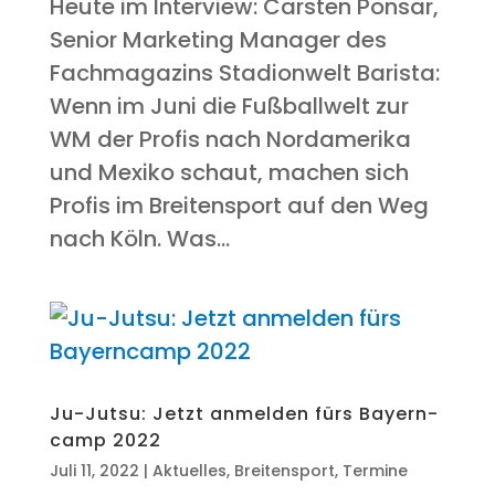
Heu­te im Inter­view: Cars­ten Pon­s­ar,
Seni­or Mar­ke­ting Mana­ger des
Fach­ma­ga­zins Stadionwelt Baris­ta:
Wenn im Juni die Fuß­ball­welt zur
WM der Pro­fis nach Nord­ame­ri­ka
und Mexi­ko schaut, machen sich
Pro­fis im Brei­ten­sport auf den Weg
nach Köln. Was...
Ju-Jutsu: Jetzt anmel­den fürs Bay­ern­
camp 2022
Juli 11, 2022
|
Aktuelles
,
Breitensport
,
Termine