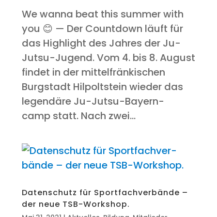
We wan­na beat this sum­mer with
you 😊 — Der Count­down läuft für
das High­light des Jah­res der Ju-
Jutsu-Jugend. Vom 4. bis 8. August
fin­det in der mit­tel­frän­ki­schen
Burg­stadt Hil­polt­stein wie­der das
legen­dä­re Ju-Jutsu-Bay­ern­
camp statt. Nach zwei...
Daten­schutz für Sport­fach­ver­bän­de –
der neue TSB-Workshop.