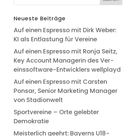
Neu­es­te Beiträge
Auf einen Espres­so mit Dirk Weber:
KI als Ent­las­tung für Vereine
Auf einen Espres­so mit Ron­ja Seitz,
Key Account Mana­ge­rin des Ver­
eins­soft­ware-Ent­wick­lers wellplayd
Auf einen Espres­so mit Cars­ten
Pon­s­ar, Seni­or Mar­ke­ting Mana­ger
von Stadionwelt
Sport­ver­ei­ne – Orte geleb­ter
Demokratie
Meis­ter­lich geehrt: Bay­erns U18-