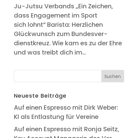
Ju-Jutsu Verbands „Ein Zei­chen,
dass Enga­ge­ment im Sport
sich lohnt“ Baris­ta: Herz­li­chen
Glück­wunsch zum Bun­des­ver­
dienst­kreuz. Wie kam es zu der Ehre
und was treibt dich im...
Neu­es­te Beiträge
Auf einen Espres­so mit Dirk Weber:
KI als Ent­las­tung für Vereine
Auf einen Espres­so mit Ron­ja Seitz,