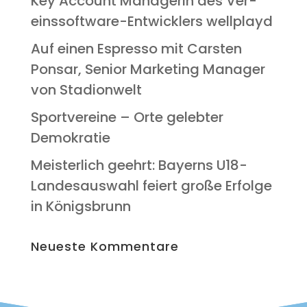
Key Account Mana­ge­rin des Ver­
eins­soft­ware-Ent­wick­lers wellplayd
Auf einen Espres­so mit Cars­ten
Pon­s­ar, Seni­or Mar­ke­ting Mana­ger
von Stadionwelt
Sport­ver­ei­ne – Orte geleb­ter
Demokratie
Meis­ter­lich geehrt: Bay­erns U18-
Lan­des­aus­wahl fei­ert gro­ße Erfol­ge
in Königsbrunn
Neu­es­te Kommentare