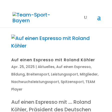
Auf einen Espres­so mit Roland Köhler
Apr. 25, 2025
|
Aktuelles
,
Auf einen Espresso
,
Bildung
,
Breitensport
,
Leistungssport
,
Mitglieder
,
Nachwuchsleistungssport
,
Spitzensport
,
TEAM
Player
Auf einen Espres­so mit …. Roland
Köh­ler, Prä­si­dent des Deut­schen