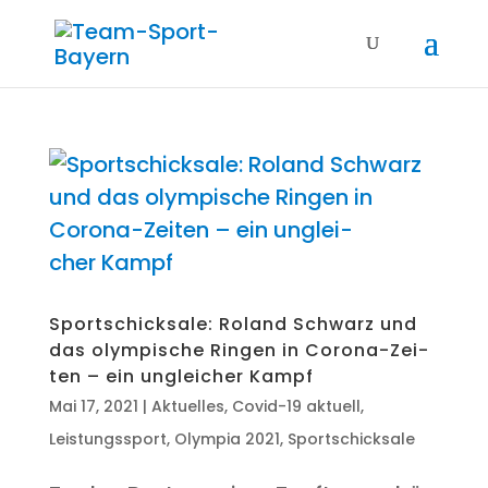
Sport­schick­sa­le: Roland Schwarz und
das olym­pi­sche Rin­gen in Coro­na-Zei­
ten – ein unglei­cher Kampf
Mai 17, 2021
|
Aktuelles
,
Covid-19 aktuell
,
Leistungssport
,
Olympia 2021
,
Sportschicksale