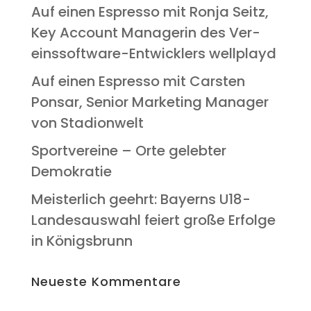
Auf einen Espres­so mit Ron­ja Seitz,
Key Account Mana­ge­rin des Ver­
eins­soft­ware-Ent­wick­lers wellplayd
Auf einen Espres­so mit Cars­ten
Pon­s­ar, Seni­or Mar­ke­ting Mana­ger
von Stadionwelt
Sport­ver­ei­ne – Orte geleb­ter
Demokratie
Meis­ter­lich geehrt: Bay­erns U18-
Lan­des­aus­wahl fei­ert gro­ße Erfol­ge
in Königsbrunn
Neu­es­te Kommentare