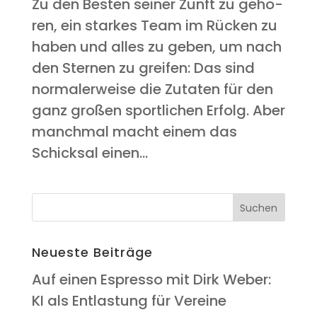
Zu den Bes­ten sei­ner Zunft zu gehö­
ren, ein star­kes Team im Rücken zu
haben und alles zu geben, um nach
den Ster­nen zu grei­fen: Das sind
nor­ma­ler­wei­se die Zuta­ten für den
ganz gro­ßen sport­li­chen Erfolg. Aber
manch­mal macht einem das
Schick­sal einen...
Neu­es­te Beiträge
Auf einen Espres­so mit Dirk Weber:
KI als Ent­las­tung für Vereine