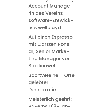
Account Mana­ge­
rin des Ver­eins­
soft­ware-Ent­wick­
lers wellplayd
Auf einen Espres­so
mit Cars­ten Pon­s­
ar, Seni­or Mar­ke­
ting Mana­ger von
Stadionwelt
Sport­ver­ei­ne – Orte
geleb­ter
Demokratie
Meis­ter­lich geehrt:
Bay­erns U18-Lan­