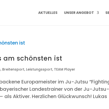
AKTU­EL­LES
UNSER ANGE­BOT
SE
s am schöns­ten ist
o
,
Breitensport
,
Leistungssport
,
TEAM Player
e­ba­cke­ne Euro­pa­meis­ter im Ju-Jutsu “Fight­in
baye­ri­scher Lan­des­trai­ner von der Ju-Juts
 – als Akti­ver. Herz­li­chen Glückwunsch! Lukas