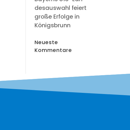
des­aus­wahl fei­ert
gro­ße Erfol­ge in
Königsbrunn
Neu­es­te
Kommentare