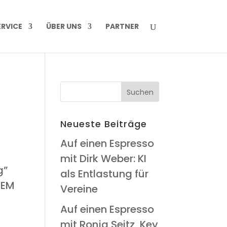
R­VICE
ÜBER UNS
PART­NER
Neu­es­te Beiträge
Auf einen Espres­so
mit Dirk Weber: KI
g”
als Ent­las­tung für
u-EM
Vereine
Auf einen Espres­so
mit Ron­ja Seitz, Key