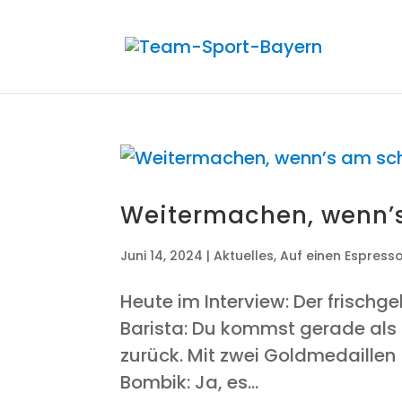
Wei­ter­ma­chen, wenn’
Juni 14, 2024
|
Aktuelles
,
Auf einen Espress
Heu­te im Inter­view: Der frisch­g
Baris­ta: Du kommst gera­de als 
zurück. Mit zwei Gold­me­dail­len
Bom­bik: Ja, es...