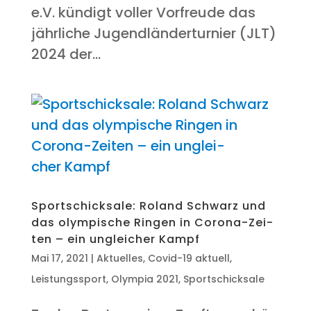
e.V. kün­digt vol­ler Vor­freu­de das
jähr­li­che Jugend­län­der­tur­nier (JLT)
2024 der...
Sport­schick­sa­le: Roland Schwarz und
das olym­pi­sche Rin­gen in Coro­na-Zei­
ten – ein unglei­cher Kampf
Mai 17, 2021
|
Aktuelles
,
Covid-19 aktuell
,
Leistungssport
,
Olympia 2021
,
Sportschicksale