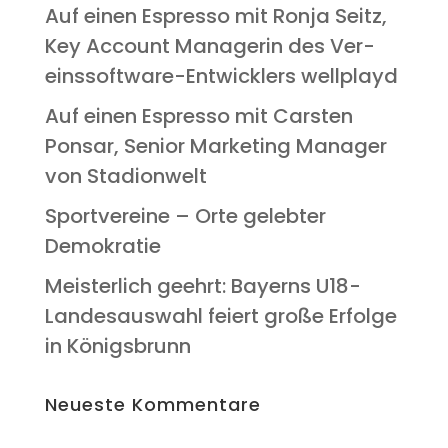
Auf einen Espres­so mit Ron­ja Seitz,
Key Account Mana­ge­rin des Ver­
eins­soft­ware-Ent­wick­lers wellplayd
Auf einen Espres­so mit Cars­ten
Pon­s­ar, Seni­or Mar­ke­ting Mana­ger
von Stadionwelt
Sport­ver­ei­ne – Orte geleb­ter
Demokratie
Meis­ter­lich geehrt: Bay­erns U18-
Lan­des­aus­wahl fei­ert gro­ße Erfol­ge
in Königsbrunn
Neu­es­te Kommentare