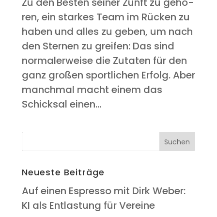
Zu den Bes­ten sei­ner Zunft zu gehö­
ren, ein star­kes Team im Rücken zu
haben und alles zu geben, um nach
den Ster­nen zu grei­fen: Das sind
nor­ma­ler­wei­se die Zuta­ten für den
ganz gro­ßen sport­li­chen Erfolg. Aber
manch­mal macht einem das
Schick­sal einen...
Neu­es­te Beiträge
Auf einen Espres­so mit Dirk Weber:
KI als Ent­las­tung für Vereine