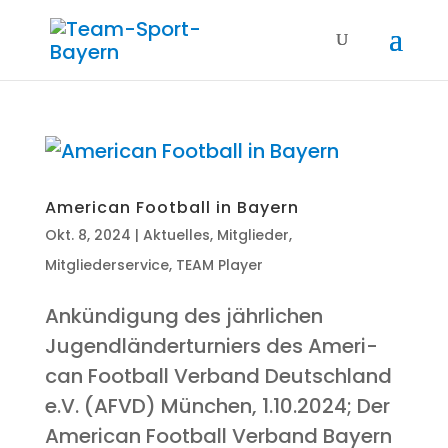
Ame­ri­can Foot­ball in Bayern
Okt. 8, 2024
|
Aktuelles
,
Mitglieder
,
Mitgliederservice
,
TEAM Player
Ankün­di­gung des jähr­li­chen
Jugend­län­der­tur­niers des Ame­ri­
can Foot­ball Ver­band Deutsch­land
e.V. (AFVD) Mün­chen, 1.10.2024; Der
Ame­ri­can Foot­ball Ver­band Bay­ern