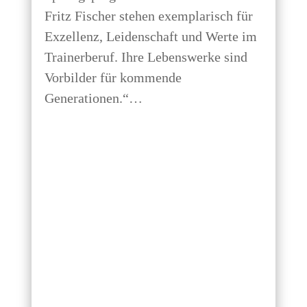
Fritz Fischer ste­hen exem­pla­risch für
Exzel­lenz, Lei­den­schaft und Wer­te im
Trai­ner­be­ruf. Ihre Lebens­wer­ke sind
Vor­bil­der für kom­men­de
Generationen.“…