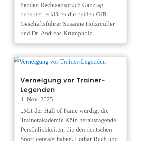
hen­den Rechts­an­spruch Ganz­tag
bedeu­tet, erklä­ren die bei­den GiB-
Geschäfts­­­füh­­rer Susan­ne Holz­mül­ler
und Dr. Andre­as Krumpholz…
Ver­nei­gung vor Trainer-
Legenden
4. Nov. 2025
„Mit der Hall of Fame wür­digt die
Trai­ner­aka­de­mie Köln her­aus­ra­gen­de
Per­sön­lich­kei­ten, die den deut­schen
Sport geprägt haben. Lothar Ruch und