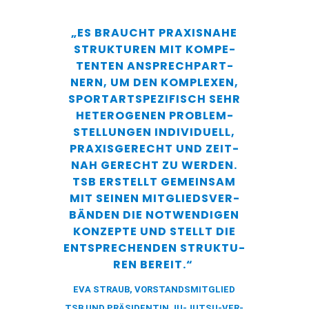
„ES BRAUCHT PRA­XIS­NA­HE
STRUK­TU­REN MIT KOM­PE­
TEN­TEN ANSPRECH­PART­
NERN, UM DEN KOM­PLE­XEN,
SPORT­ART­SPE­ZI­FISCH SEHR
HETE­RO­GE­NEN PRO­BLEM­
STEL­LUN­GEN INDI­VI­DU­ELL,
PRA­XIS­GE­RECHT UND ZEIT­
NAH GERECHT ZU WER­DEN.
TSB ERSTELLT GEMEIN­SAM
MIT SEI­NEN MIT­GLIEDS­VER­
BÄN­DEN DIE NOT­WEN­DI­GEN
KON­ZEP­TE UND STELLT DIE
ENT­SPRE­CHEN­DEN STRUK­TU­
REN BEREIT.“
EVA STRAUB,
VOR­STANDS­MIT­GLIED
TSB UND
PRÄ­SI­DEN­TIN JU-JUTSU-VER­