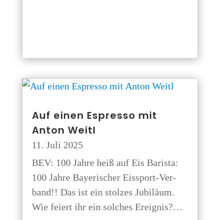
Auf einen Espres­so mit
Anton Weitl
11. Juli 2025
BEV: 100 Jah­re heiß auf Eis Baris­ta:
100 Jah­re Baye­ri­scher Eis­sport-Ver­
band!! Das ist ein stol­zes Jubi­lä­um.
Wie fei­ert ihr ein sol­ches Ereignis?…