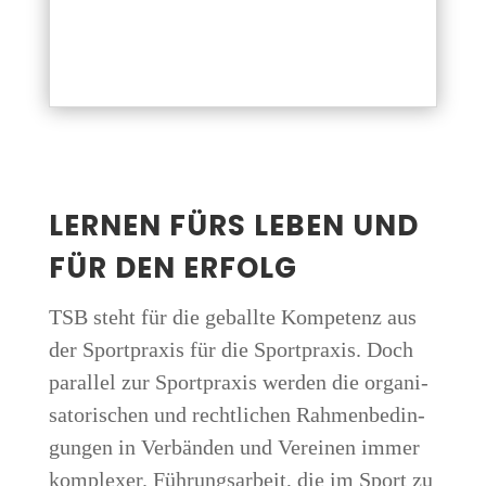
LER­NEN FÜRS LEBEN UND
FÜR DEN ERFOLG
TSB steht für die geball­te Kom­pe­tenz aus
der Sport­pra­xis für die Sport­pra­xis. Doch
par­al­lel zur Sport­pra­xis wer­den die orga­ni­
sa­to­ri­schen und recht­li­chen Rah­men­be­din­
gun­gen in Ver­bän­den und Ver­ei­nen immer
kom­ple­xer. Füh­rungs­ar­beit, die im Sport zu