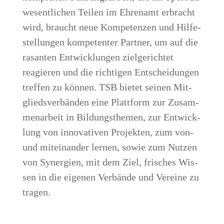
wesent­li­chen Tei­len im Ehren­amt erbracht
wird, braucht neue Kom­pe­ten­zen und Hil­fe­
stel­lun­gen kom­pe­ten­ter Part­ner, um auf die
rasan­ten Ent­wick­lun­gen ziel­ge­rich­tet
reagie­ren und die rich­ti­gen Ent­schei­dun­gen
tref­fen zu kön­nen. TSB bie­tet sei­nen Mit­
glieds­ver­bän­den eine Platt­form zur Zusam­
men­ar­beit in Bil­dungs­the­men, zur Ent­wick­
lung von inno­va­ti­ven Pro­jek­ten, zum von-
und mit­ein­an­der ler­nen, sowie zum Nut­zen
von Syn­er­gien, mit dem Ziel, fri­sches Wis­
sen in die eige­nen Ver­bän­de und Ver­ei­ne zu
tragen.