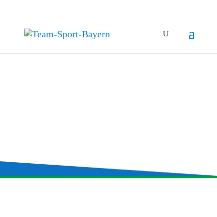
AUS­BIL­DUNG
& LEHRE