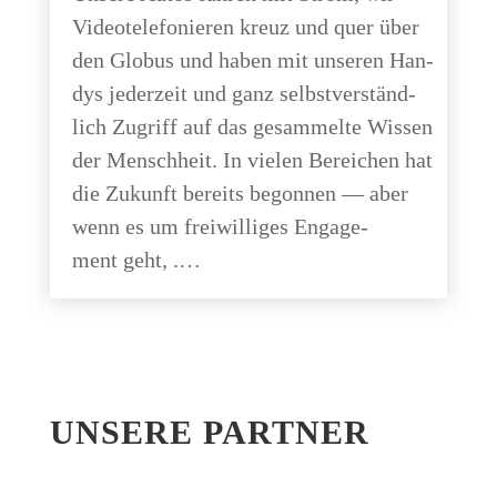
Video­te­le­fo­nie­ren kreuz und quer über
den Glo­bus und haben mit unse­ren Han­
dys jeder­zeit und ganz selbst­ver­ständ­
lich Zugriff auf das gesam­mel­te Wis­sen
der Mensch­heit. In vie­len Berei­chen hat
die Zukunft bereits begon­nen — aber
wenn es um frei­wil­li­ges Enga­ge­
ment geht, .…
UNSE­RE PARTNER