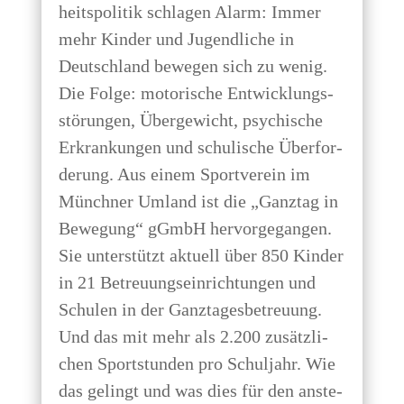
heits­po­li­tik schla­gen Alarm: Immer
mehr Kin­der und Jugend­li­che in
Deutsch­land bewe­gen sich zu wenig.
Die Fol­ge: moto­ri­sche Ent­wick­lungs­
stö­run­gen, Über­ge­wicht, psy­chi­sche
Erkran­kun­gen und schu­li­sche Über­for­
de­rung. Aus einem Sport­ver­ein im
Münch­ner Umland ist die „Ganz­tag in
Bewe­gung“ gGmbH her­vor­ge­gan­gen.
Sie unter­stützt aktu­ell über 850 Kin­der
in 21 Betreu­ungs­ein­rich­tun­gen und
Schu­len in der Ganz­ta­ges­be­treu­ung.
Und das mit mehr als 2.200 zusätz­li­
chen Sport­stun­den pro Schul­jahr. Wie
das gelingt und was dies für den anste­