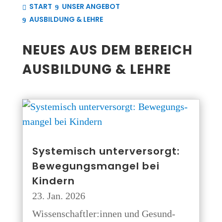
START
UNSER ANGE­BOT
AUS­BIL­DUNG & LEHRE
NEU­ES AUS DEM BEREICH
AUS­BIL­DUNG & LEHRE
Sys­te­misch unter­ver­sorgt:
Bewe­gungs­man­gel bei
Kindern
23. Jan. 2026
Wissenschaftler:innen und Gesund­