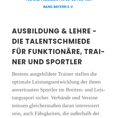
BAND BAY­ERN E.V
.
AUS­BIL­DUNG & LEH­RE -
DIE
TALENT­SCHMIE­DE
FÜR FUNK­TIO­NÄ­RE, TRAI­
NER UND SPORT­LER
Bes­tens aus­ge­bil­de­te Trai­ner stel­len die
opti­ma­le Leis­tungs­ent­wick­lung der ihnen
anver­trau­ten Sport­ler im Brei­ten- und Leis­
tungs­sport sicher. Ver­bän­de und Ver­ei­ne
müs­sen glei­cher­ma­ßen dar­an inter­es­siert
sein, auch Fähig­kei­ten, die außer­halb der