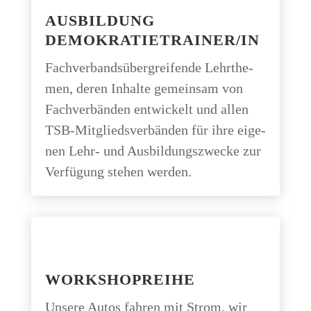
AUS­BIL­DUNG
DEMOKRATIETRAINER/IN
Fach­ver­bands­über­grei­fen­de Lehr­the­
men, deren Inhal­te gemein­sam von
Fach­ver­bän­den ent­wi­ckelt und allen
TSB-Mit­glieds­ver­bän­den für ihre eige­
nen Lehr- und Aus­bil­dungs­zwe­cke zur
Ver­fü­gung ste­hen werden.
WORK­SHOP­REI­HE
Unse­re Autos fah­ren mit Strom, wir