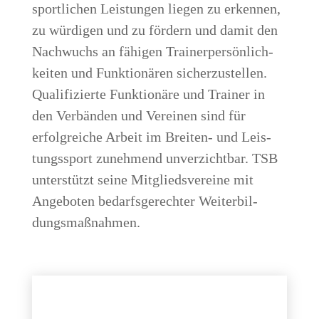
sport­li­chen Leis­tun­gen lie­gen zu erken­nen,
zu wür­di­gen und zu för­dern und damit den
Nach­wuchs an fähi­gen Trai­ner­per­sön­lich­
kei­ten und Funk­tio­nä­ren sicher­zu­stel­len.
Qua­li­fi­zier­te Funk­tio­nä­re und Trai­ner in
den Ver­bän­den und Ver­ei­nen sind für
erfolg­rei­che Arbeit im Brei­ten- und Leis­
tungs­sport zuneh­mend unver­zicht­bar. TSB
unter­stützt sei­ne Mit­glieds­ver­ei­ne mit
Ange­bo­ten bedarfs­ge­rech­ter
Wei­ter­bil­
dungs­maß­nah­men
.