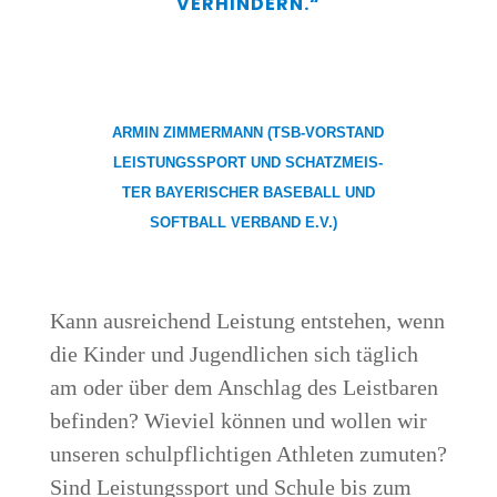
VERHINDERN.“
ARMIN ZIM­MER­MANN
(TSB-VOR­STAND
LEIS­TUNGS­SPORT UND SCHATZ­MEIS­
TER BAYE­RI­SCHER BASE­BALL UND
SOFT­BALL VER­BAND E.V.)
Kann aus­rei­chend Leis­tung ent­ste­hen, wenn
die Kin­der und Jugend­li­chen sich täg­lich
am oder über dem Anschlag des Leist­ba­ren
befin­den? Wie­viel kön­nen und wol­len wir
unse­ren schul­pflich­ti­gen Ath­le­ten zumu­ten?
Sind Leis­tungs­sport und Schu­le bis zum