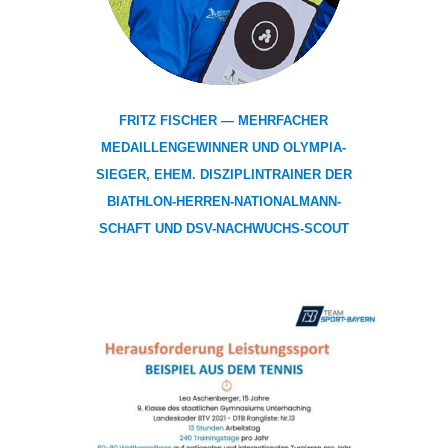
FRITZ FISCHER — MEHR­FA­CHER
MEDAIL­LEN­GE­WIN­NER UND OLYM­PIA­
SIE­GER, EHEM. DIS­ZI­PLIN­TRAI­NER DER
BIATH­LON-HER­REN-NATIO­NAL­MANN­
SCHAFT UND DSV-NACHWUCHS-SCOUT