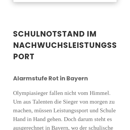
SCHUL­NOT­STAND IM
NACHWUCHSLEISTUNGSS
PORT
Alarm­stu­fe Rot in Bayern
Olym­pia­sie­ger fal­len nicht vom Him­mel.
Um aus Talen­ten die Sie­ger von mor­gen zu
machen, müs­sen Leis­tungs­sport und Schu­le
Hand in Hand gehen. Doch dar­um steht es
aus­ge­rech­net in Bay­ern, wo der schu­li­sche