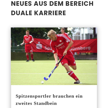
NEU­ES AUS DEM BEREICH
DUA­LE KARRIERE
Spit­zen­sport­ler brau­chen ein
zwei­tes Standbein