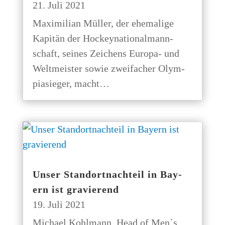
21. Juli 2021
Maxi­mi­li­an Mül­ler, der ehe­ma­li­ge
Kapi­tän der Hockey­na­tio­nal­mann­
schaft, sei­nes Zei­chens Euro­pa- und
Welt­meis­ter sowie zwei­fa­cher Olym­
pia­sie­ger, macht…
Unser Stand­ort­nach­teil in Bay­
ern ist gravierend
19. Juli 2021
Micha­el Kohl­mann, Head of Men´s