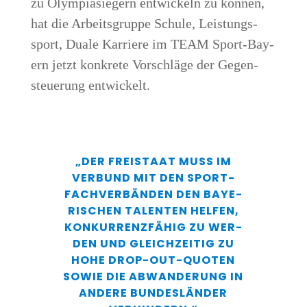
zu Olym­pia­sie­gern ent­wi­ckeln zu kön­nen,
hat die Arbeits­grup­pe Schu­le, Leis­tungs­
sport, Dua­le Kar­rie­re im TEAM Sport-Bay­
ern jetzt kon­kre­te Vor­schlä­ge der Gegen­
steue­rung entwickelt.
„DER FREI­STAAT MUSS IM
VER­BUND MIT DEN SPORT­
FACH­VER­BÄN­DEN DEN BAYE­
RI­SCHEN TALEN­TEN HEL­FEN,
KON­KUR­RENZ­FÄ­HIG ZU WER­
DEN UND GLEICH­ZEI­TIG ZU
HOHE DROP-OUT-QUO­TEN
SOWIE DIE ABWAN­DE­RUNG IN
ANDE­RE BUN­DES­LÄN­DER