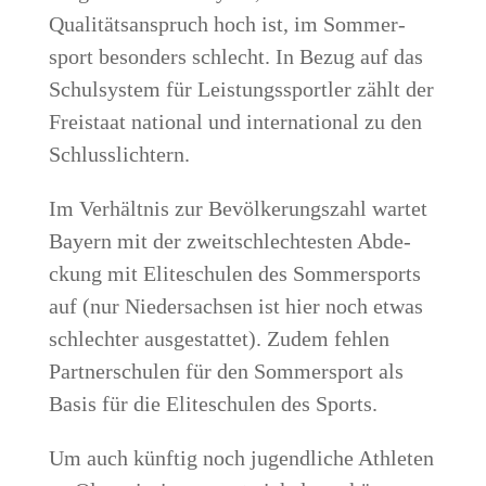
Qua­li­täts­an­spruch hoch ist, im Som­mer­
sport beson­ders schlecht. In Bezug auf das
Schul­sys­tem für Leis­tungs­sport­ler zählt der
Frei­staat natio­nal und inter­na­tio­nal zu den
Schlusslichtern.
Im Ver­hält­nis zur Bevöl­ke­rungs­zahl war­tet
Bay­ern mit der zweit­schlech­tes­ten Abde­
ckung mit Eli­te­schu­len des Som­mer­sports
auf (nur Nie­der­sach­sen ist hier noch etwas
schlech­ter aus­ge­stat­tet). Zudem feh­len
Part­ner­schu­len für den Som­mer­sport als
Basis für die Eli­te­schu­len des Sports.
Um auch künf­tig noch jugend­li­che Ath­le­ten