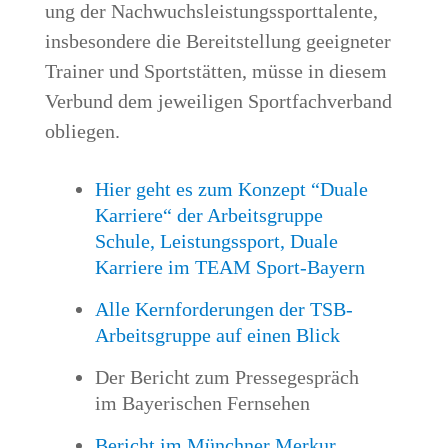
ung der Nach­wuchs­leis­tungs­sport­ta­len­te,
ins­be­son­de­re die Bereit­stel­lung geeig­ne­ter
Trai­ner und Sport­stät­ten, müs­se in die­sem
Ver­bund dem jewei­li­gen Sport­fach­ver­band
obliegen.
Hier geht es zum Kon­zept “Dua­le
Kar­rie­re“ der Arbeits­grup­pe
Schu­le, Leis­tungs­sport, Dua­le
Kar­rie­re im TEAM Sport-Bayern
Alle Kern­for­de­run­gen der TSB-
Arbeits­grup­pe auf einen Blick
Der Bericht zum Pres­se­ge­spräch
im Baye­ri­schen Fernsehen
Bericht im Münch­ner Mer­kur