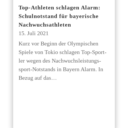
Top-Ath­­le­­ten schla­gen Alarm:
Schul­not­stand für baye­ri­sche
Nachwuchsathleten
15. Juli 2021
Kurz vor Beginn der Olym­pi­schen
Spie­le von Tokio schla­gen Top-Sport­
ler wegen des Nach­wuchs­leis­tungs­
sport-Not­stands in Bay­ern Alarm. In
Bezug auf das…