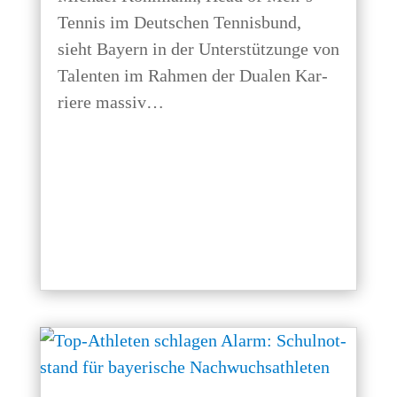
Ten­nis im Deut­schen Ten­nis­bund,
sieht Bay­ern in der Unter­stüt­zun­ge von
Talen­ten im Rah­men der Dua­len Kar­
rie­re massiv…