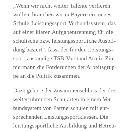
„Wenn wir nicht wei­ter Talen­te ver­lie­ren
wol­len, brau­chen wir in Bay­ern ein neu­es
Schu­le-Leis­tungs­sport-Ver­bund­sys­tem, das
auf einer kla­ren Auf­ga­ben­tren­nung für die
schu­li­sche bzw. leis­tungs­sport­li­che Aus­bil­
dung basiert“, fasst der für den Leis­tungs­
sport zustän­di­ge TSB-Vor­stand Armin Zim­
mer­mann die For­de­run­gen der Arbeits­grup­
pe an die Poli­tik zusammen.
Dazu gehö­re der Zusam­men­schluss der drei
wei­ter­füh­ren­den Schul­ar­ten in einem Ver­
bund­sys­tem von Part­ner­schu­len mit ent­
spre­chen­den Leis­tungs­sport­klas­sen. Die
leis­tungs­sport­li­che Aus­bil­dung und Betreu­