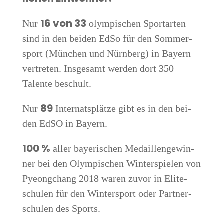
16 von 33
Nur
olym­pi­schen Sport­ar­ten
sind in den bei­den EdSo für den Som­mer­
sport (Mün­chen und Nürn­berg) in Bay­ern
ver­tre­ten. Ins­ge­samt wer­den dort 350
Talen­te beschult.
89
Nur
Inter­nats­plät­ze gibt es in den bei­
den EdSO in Bayern.
100 %
aller baye­ri­schen Medail­len­ge­win­
ner bei den Olym­pi­schen Win­ter­spie­len von
Pye­ongchang 2018 waren zuvor in Eli­te­
schu­len für den Win­ter­sport oder Part­ner­
schu­len des Sports.