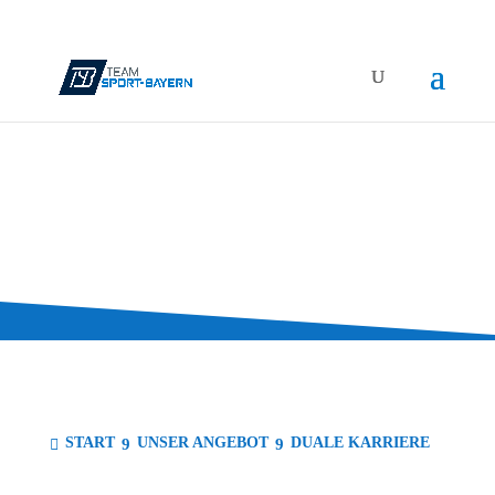
DUA­LE KARRIERE
START
UNSER ANGE­BOT
DUA­LE KARRIERE