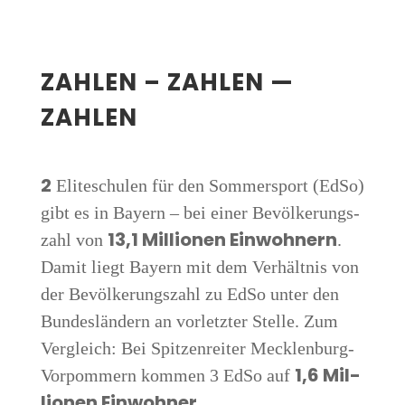
ZAH­LEN – ZAH­LEN —
ZAHLEN
2
Eli­te­schu­len für den Som­mer­sport (EdSo)
gibt es in Bay­ern – bei einer Bevöl­ke­rungs­
13,1 Mil­lio­nen Ein­woh­nern
zahl von
.
Damit liegt Bay­ern mit dem Ver­hält­nis von
der Bevöl­ke­rungs­zahl zu EdSo unter den
Bun­des­län­dern an vor­letz­ter Stel­le. Zum
Ver­gleich: Bei Spit­zen­rei­ter Meck­len­burg-
1,6 Mil­
Vor­pom­mern kom­men 3 EdSo auf
lio­nen Einwohner.