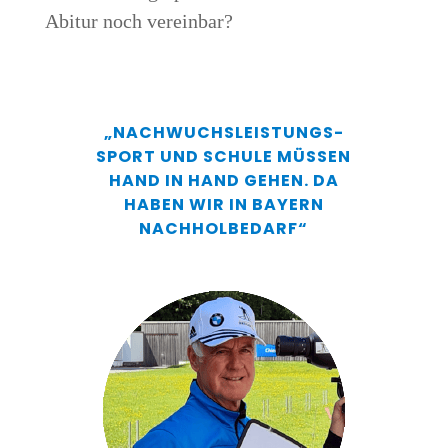
Abitur noch vereinbar?
„NACH­WUCHS­LEIS­TUNGS­
SPORT UND SCHU­LE MÜS­SEN
HAND IN HAND GEHEN. DA
HABEN WIR IN BAY­ERN
NACHHOLBEDARF“