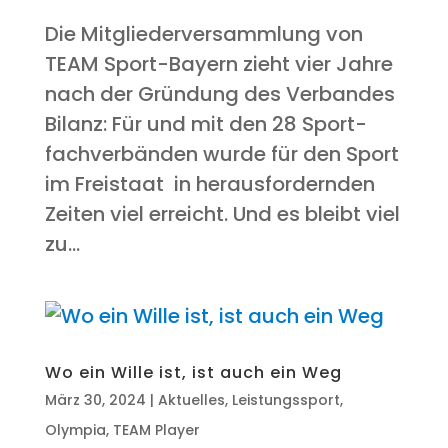
Die Mit­glie­der­ver­samm­lung von
TEAM Sport-Bay­ern zieht vier Jah­re
nach der Grün­dung des Ver­ban­des
Bilanz: Für und mit den 28 Sport­
fach­ver­bän­den wur­de für den Sport
im Frei­staat in her­aus­for­dern­den
Zei­ten viel erreicht. Und es bleibt viel
zu...
Wo ein Wil­le ist, ist auch ein Weg
März 30, 2024
|
Aktuelles
,
Leistungssport
,
Olympia
,
TEAM Player