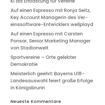
KI als Ent­las­tung für Vereine
Auf einen Espres­so mit Ron­ja Seitz,
Key Account Mana­ge­rin des Ver­
eins­soft­ware-Ent­wick­lers wellplayd
Auf einen Espres­so mit Cars­ten
Pon­s­ar, Seni­or Mar­ke­ting Mana­ger
von Stadionwelt
Sport­ver­ei­ne – Orte geleb­ter
Demokratie
Meis­ter­lich geehrt: Bay­erns U18-
Lan­des­aus­wahl fei­ert gro­ße Erfol­ge
in Königsbrunn
Neu­es­te Kommentare