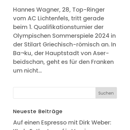
Han­nes Wag­ner, 28, Top-Rin­ger
vom AC Lich­ten­fels, tritt gera­de
beim 1. Qua­li­fi­ka­ti­ons­tur­nier der
Olym­pi­schen Som­mer­spie­le 2024 in
der Stil­art Grie­chisch-römisch an. In
Ba¬ku, der Haupt­stadt von Aser­
bei­dschan, geht es für den Fran­ken
um nicht...
Neu­es­te Beiträge
Auf einen Espres­so mit Dirk Weber: