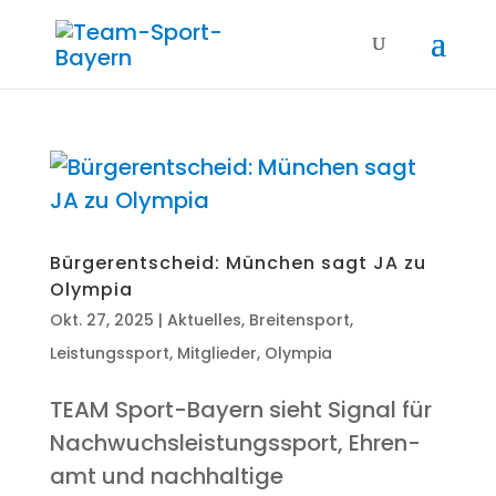
Bür­ger­ent­scheid: Mün­chen sagt JA zu
Olympia
Okt. 27, 2025
|
Aktuelles
,
Breitensport
,
Leistungssport
,
Mitglieder
,
Olympia
TEAM Sport-Bay­ern sieht Signal für
Nach­wuchs­leis­tungs­sport, Ehren­
amt und nach­hal­ti­ge