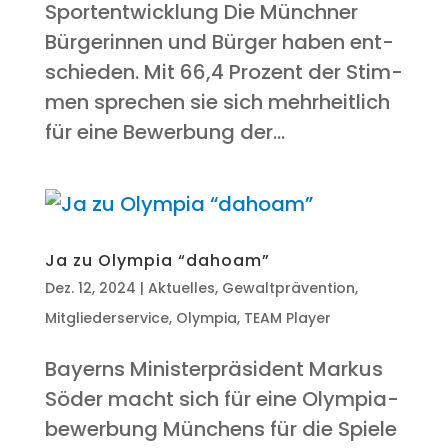
Sportentwicklung Die Münch­ner
Bür­ge­rin­nen und Bür­ger haben ent­
schie­den. Mit 66,4 Pro­zent der Stim­
men spre­chen sie sich mehr­heit­lich
für eine Bewer­bung der...
Ja zu Olym­pia “dahoam”
Dez. 12, 2024
|
Aktuelles
,
Gewaltprävention
,
Mitgliederservice
,
Olympia
,
TEAM Player
Bay­erns Minis­ter­prä­si­dent Mar­kus
Söder macht sich für eine Olym­pia­
be­wer­bung Mün­chens für die Spie­le