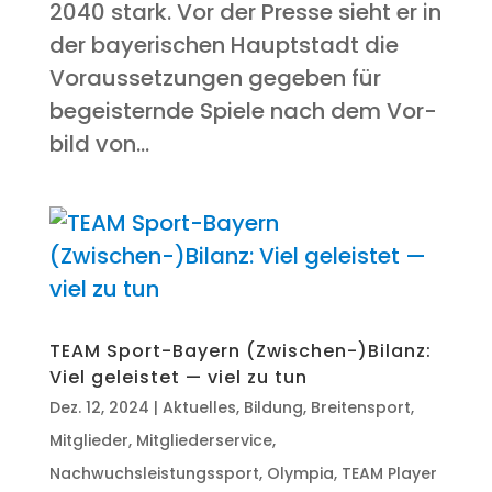
2040 stark. Vor der Pres­se sieht er in
der baye­ri­schen Haupt­stadt die
Vor­aus­set­zun­gen gege­ben für
begeis­tern­de Spie­le nach dem Vor­
bild von...
TEAM Sport-Bay­ern (Zwischen-)Bilanz:
Viel geleis­tet — viel zu tun
Dez. 12, 2024
|
Aktuelles
,
Bildung
,
Breitensport
,
Mitglieder
,
Mitgliederservice
,
Nachwuchsleistungssport
,
Olympia
,
TEAM Player