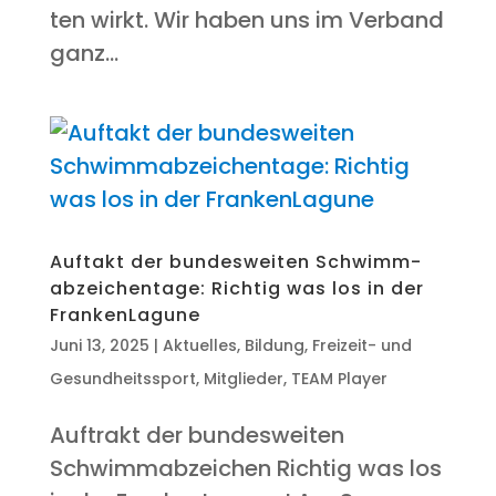
ten wirkt. Wir haben uns im Ver­band
ganz...
Auf­takt der bun­des­wei­ten Schwimm­
ab­zei­chen­ta­ge: Rich­tig was los in der
FrankenLagune
Juni 13, 2025
|
Aktuelles
,
Bildung
,
Freizeit- und
Gesundheitssport
,
Mitglieder
,
TEAM Player
Auf­trakt der bun­des­wei­ten
Schwimmabzeichen Rich­tig was los