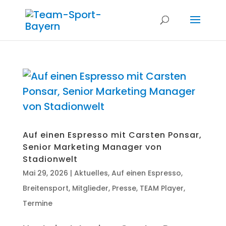
Auf einen Espres­so mit Cars­ten Pon­s­ar,
Seni­or Mar­ke­ting Mana­ger von
Stadionwelt
Mai 29, 2026
|
Aktuelles
,
Auf einen Espresso
,
Breitensport
,
Mitglieder
,
Presse
,
TEAM Player
,
Termine