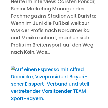
Heu­te im Inter­view: Cars­ten Pon­s­ar,
Seni­or Mar­ke­ting Mana­ger des
Fach­ma­ga­zins Stadionwelt Baris­ta:
Wenn im Juni die Fuß­ball­welt zur
WM der Pro­fis nach Nord­ame­ri­ka
und Mexi­ko schaut, machen sich
Pro­fis im Brei­ten­sport auf den Weg
nach Köln. Was...