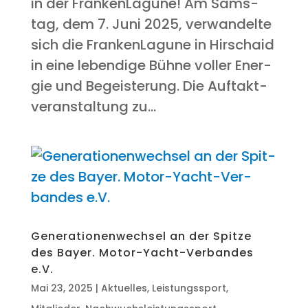
in der FrankenLagune! Am Sams­
tag, dem 7. Juni 2025, ver­wan­del­te
sich die Fran­ken­La­gu­ne in Hirschaid
in eine leben­di­ge Büh­ne vol­ler Ener­
gie und Begeis­te­rung. Die Auf­takt­
ver­an­stal­tung zu...
Gene­ra­tio­nen­wech­sel an der Spit­ze
des Bay­er. Motor-Yacht-Ver­ban­des
e.V.
Mai 23, 2025
|
Aktuelles
,
Leistungssport
,