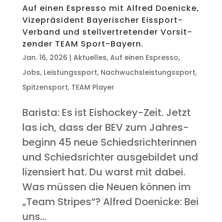
Auf einen Espres­so mit Alfred Doe­ni­cke,
Vize­prä­si­dent Baye­ri­scher Eis­sport-
Ver­band und stell­ver­tre­ten­der Vor­sit­
zen­der TEAM Sport-Bayern.
Jan. 16, 2026
|
Aktuelles
,
Auf einen Espresso
,
Jobs
,
Leistungssport
,
Nachwuchsleistungssport
,
Spitzensport
,
TEAM Player
Baris­ta: Es ist Eis­ho­ckey-Zeit. Jetzt
las ich, dass der BEV zum Jah­res­
be­ginn 45 neue Schieds­rich­te­rin­nen
und Schieds­rich­ter aus­ge­bil­det und
lizen­siert hat. Du warst mit dabei.
Was müs­sen die Neu­en kön­nen im
„Team Stripes“? Alfred Doe­ni­cke: Bei
uns...