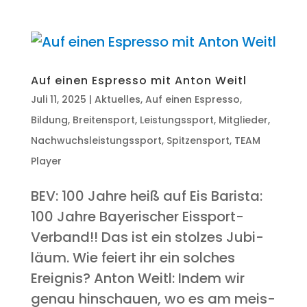
Auf einen Espres­so mit Anton Weitl
Juli 11, 2025
|
Aktuelles
,
Auf einen Espresso
,
Bildung
,
Breitensport
,
Leistungssport
,
Mitglieder
,
Nachwuchsleistungssport
,
Spitzensport
,
TEAM
Player
BEV: 100 Jah­re heiß auf Eis Baris­ta:
100 Jah­re Baye­ri­scher Eissport-
Verband!! Das ist ein stol­zes Jubi­
lä­um. Wie fei­ert ihr ein sol­ches
Ereignis? Anton Weitl: Indem wir
genau hin­schau­en, wo es am meis­