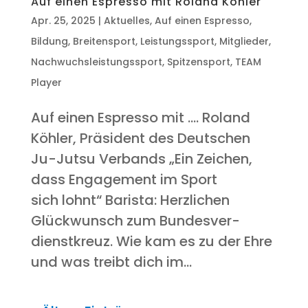
Auf einen Espres­so mit Roland Köhler
Apr. 25, 2025
|
Aktuelles
,
Auf einen Espresso
,
Bildung
,
Breitensport
,
Leistungssport
,
Mitglieder
,
Nachwuchsleistungssport
,
Spitzensport
,
TEAM
Player
Auf einen Espres­so mit …. Roland
Köh­ler, Prä­si­dent des Deut­schen
Ju-Jutsu Verbands „Ein Zei­chen,
dass Enga­ge­ment im Sport
sich lohnt“ Baris­ta: Herz­li­chen
Glück­wunsch zum Bun­des­ver­
dienst­kreuz. Wie kam es zu der Ehre
und was treibt dich im...