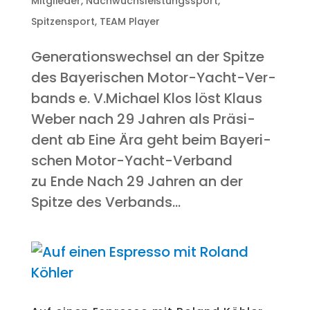
Mitglieder
,
Nachwuchsleistungssport
,
Spitzensport
,
TEAM Player
Gene­ra­ti­ons­wech­sel an der Spit­ze
des Baye­ri­schen Motor-Yacht-Ver­
bands e. V.Michael Klos löst Klaus
Weber nach 29 Jah­ren als Prä­si­
dent ab Eine Ära geht beim Baye­ri­
schen Motor-Yacht-Ver­band
zu Ende Nach 29 Jah­ren an der
Spit­ze des Ver­bands...