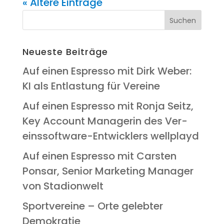
« Ältere Einträge
Neu­es­te Beiträge
Auf einen Espres­so mit Dirk Weber:
KI als Ent­las­tung für Vereine
Auf einen Espres­so mit Ron­ja Seitz,
Key Account Mana­ge­rin des Ver­
eins­soft­ware-Ent­wick­lers wellplayd
Auf einen Espres­so mit Cars­ten
Pon­s­ar, Seni­or Mar­ke­ting Mana­ger
von Stadionwelt
Sport­ver­ei­ne – Orte geleb­ter
Demokratie