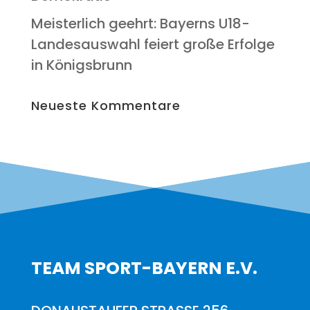
Meis­ter­lich geehrt: Bay­erns U18-
Lan­des­aus­wahl fei­ert gro­ße Erfol­ge
in Königsbrunn
Neu­es­te Kommentare
TEAM SPORT-BAYERN E.V.