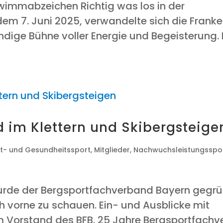
hwimmabzeichen Rich­tig was los in der
 7. Juni 2025, ver­wan­del­te sich die Fran­k
­di­ge Büh­ne vol­ler Ener­gie und Begeis­te­rung.
nd im Klet­tern und Skibergsteige
eit- und Gesundheitssport
,
Mitglieder
,
Nachwuchsleistungsspo
wur­de der Berg­sport­fach­ver­band Bay­ern gegr
h vor­ne zu schau­en. Ein- und Aus­bli­cke mit
 Vor­stand des BFB. 25 Jah­re Berg­sport­fach­v