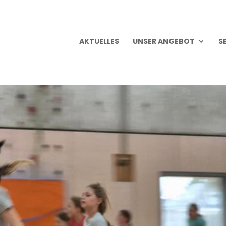
AKTU­EL­LES
UNSER ANGE­BOT
SE