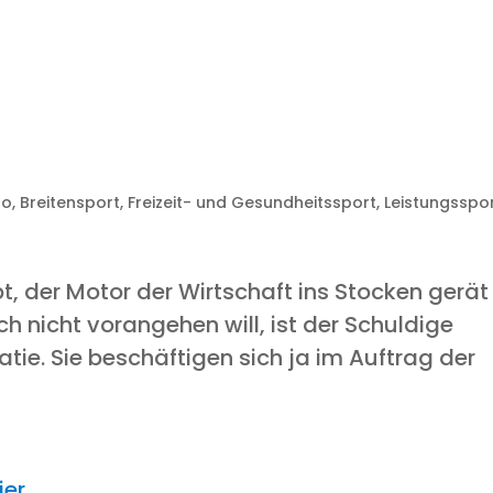
so
,
Breitensport
,
Freizeit- und Gesundheitssport
,
Leistungsspo
t, der Motor der Wirt­schaft ins Sto­cken gerät
h nicht vor­an­ge­hen will, ist der Schul­di­ge
­tie. Sie beschäf­ti­gen sich ja im Auf­trag der