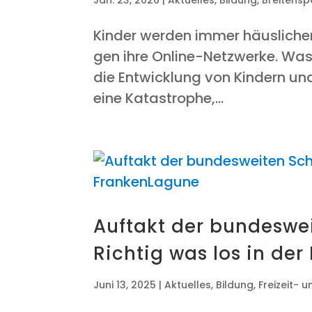
Kin­der wer­den immer häus­li­che
gen ihre Online-Netz­wer­ke. Was 
die Ent­wick­lung von Kin­dern u
eine Kata­stro­phe,...
Auf­takt der bun­des­we
Rich­tig was los in de
Juni 13, 2025
|
Aktuelles
,
Bildung
,
Freizeit- 