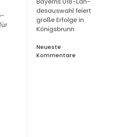
Bay­erns U18-Lan­
des­aus­wahl fei­ert
e­
gro­ße Erfol­ge in
für
Königsbrunn
Neu­es­te
Kommentare