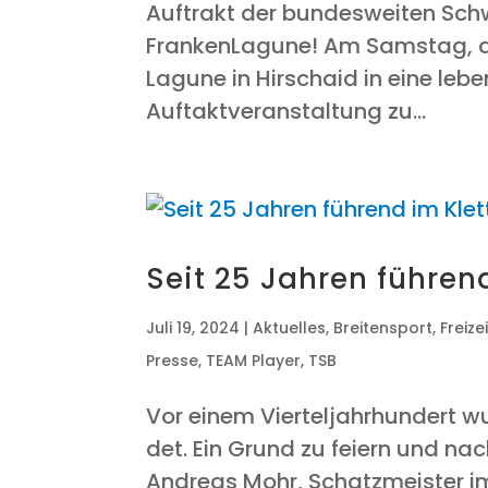
Auf­trakt der bun­des­wei­ten Sc
FrankenLagune! Am Sams­tag, dem
La­gu­ne in Hirschaid in eine leben
Auf­takt­ver­an­stal­tung zu...
Seit 25 Jah­ren füh­re
Juli 19, 2024
|
Aktuelles
,
Breitensport
,
Freiz
Presse
,
TEAM Player
,
TSB
Vor einem Vier­tel­jahr­hun­dert 
det. Ein Grund zu fei­ern und nac
Andre­as Mohr, Schatz­meis­ter im