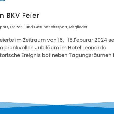
en BKV Feier
sport
,
Freizeit- und Gesundheitssport
,
Mitglieder
ei­er­te im Zeit­raum von 16.–18.Feburar 2024 se
 prunk­vol­len Jubi­lä­um im Hotel Leo­nar­do
s­to­ri­sche Ereig­nis bot neben Tagungs­räu­men 