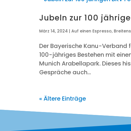
Jubeln zur 100 jäh­ri­g
März 14, 2024
|
Auf einen Espresso
,
Breiten
Der Baye­ri­sche Kanu-Ver­band f
100-jäh­ri­ges Bestehen mit einem
Munich Ara­bel­la­park. Die­ses hi
Gesprä­che auch...
« Ältere Einträge