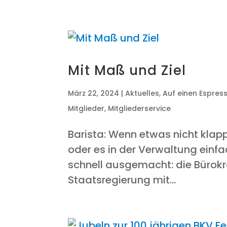
Mit Maß und Ziel
März 22, 2024
|
Aktuelles
,
Auf einen Espres
Mitglieder
,
Mitgliederservice
Baris­ta: Wenn etwas nicht klapp
oder es in der Ver­wal­tung ein­fac
schnell aus­ge­macht: die Büro­kra
Staats­re­gie­rung mit...