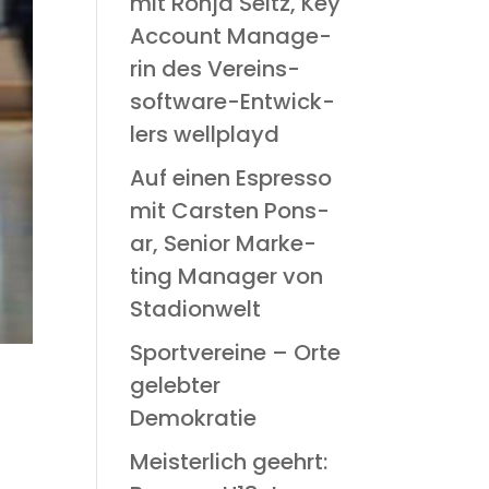
mit Ron­ja Seitz, Key
Account Mana­ge­
rin des Ver­eins­
soft­ware-Ent­wick­
lers wellplayd
Auf einen Espres­so
mit Cars­ten Pon­s­
ar, Seni­or Mar­ke­
ting Mana­ger von
Stadionwelt
Sport­ver­ei­ne – Orte
geleb­ter
Demokratie
Meis­ter­lich geehrt: