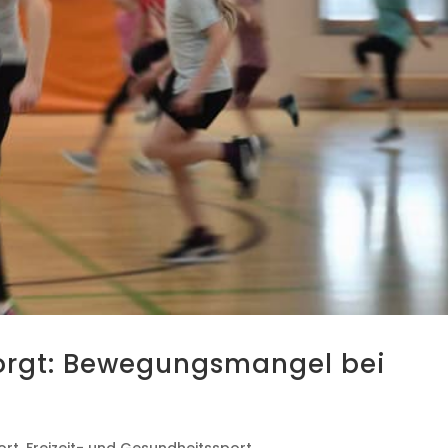
sorgt: Bewe­gungs­man­gel bei
ort
,
Freizeit- und Gesundheitssport