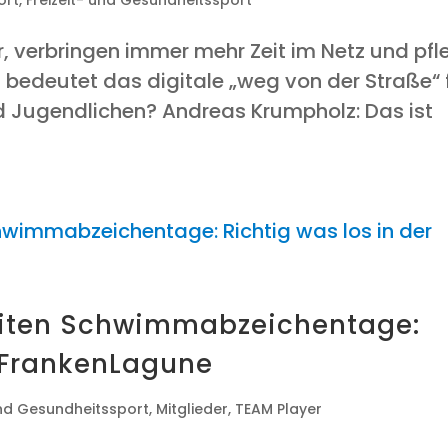
r, ver­brin­gen immer mehr Zeit im Netz und pfl
bedeu­tet das digi­ta­le „weg von der Stra­ße“ 
nd Jugendlichen? Andre­as Krum­p­holz: Das ist
i­ten Schwimm­ab­zei­chen­ta­ge:
r FrankenLagune
und Gesundheitssport
,
Mitglieder
,
TEAM Player