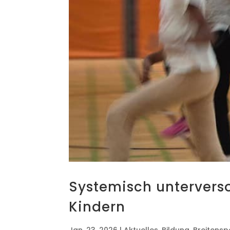
Sys­te­misch unter­ver­
Kindern
Jan. 23, 2026
|
Aktuelles
,
Bildung
,
Breitensp