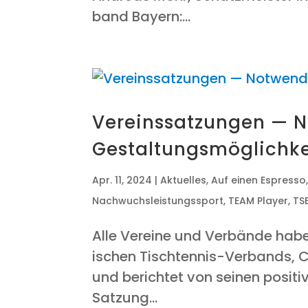
band Bay­ern:...
Ver­eins­sat­zun­gen — 
Gestaltungsmöglichke
Apr. 11, 2024
|
Aktuelles
,
Auf einen Espresso
Nachwuchsleistungssport
,
TEAM Player
,
TS
Alle Ver­ei­ne und Ver­bän­de hab
i­schen Tisch­ten­nis-Ver­bands, Ca
und berich­tet von sei­nen posi­t
Sat­zung...