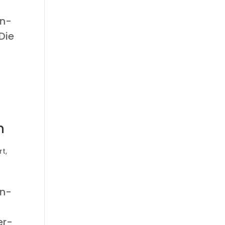
en­
 Die
n
rt
,
ün­
er­