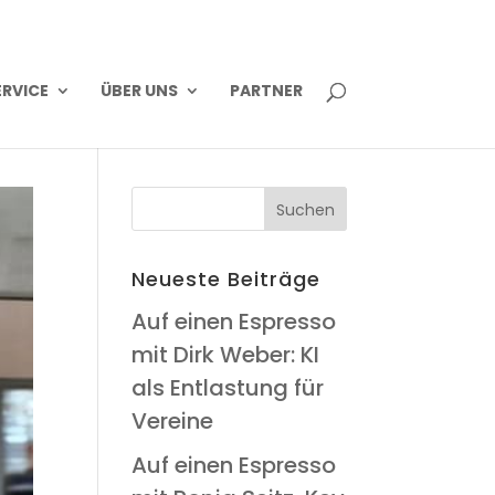
R­VICE
ÜBER UNS
PART­NER
Neu­es­te Beiträge
Auf einen Espres­so
mit Dirk Weber: KI
als Ent­las­tung für
Vereine
Auf einen Espres­so