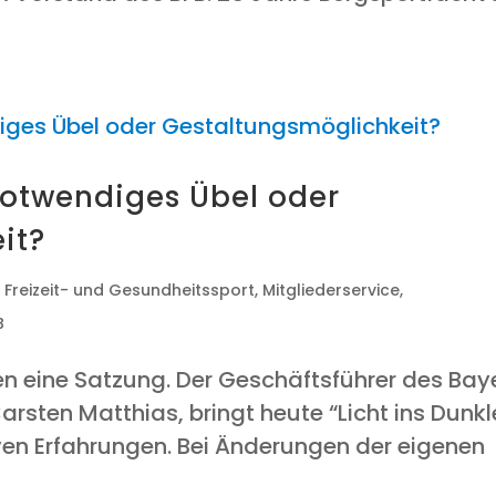
Not­wen­di­ges Übel oder
it?
,
Freizeit- und Gesundheitssport
,
Mitgliederservice
,
B
en eine Sat­zung. Der Geschäfts­füh­rer des Baye
rs­ten Mat­thi­as, bringt heu­te “Licht ins Dunk­l
i­ven Erfahrungen. Bei Ände­run­gen der eige­nen