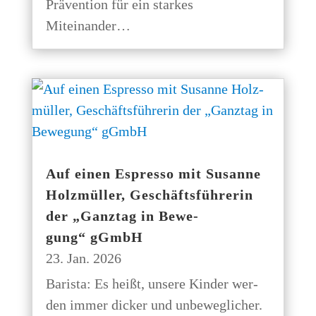
Prä­ven­ti­on für ein star­kes
Miteinander…
Auf einen Espres­so mit Susan­ne
Holz­mül­ler, Geschäfts­füh­re­rin
der „Ganz­tag in Bewe­
gung“ gGmbH
23. Jan. 2026
Baris­ta: Es heißt, unse­re Kin­der wer­
den immer dicker und unbe­weg­li­cher.