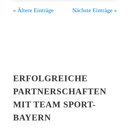
« Älte­re Einträge
Nächs­te Einträge »
ERFOLG­REI­CHE
PART­NER­SCHAF­TEN
MIT TEAM SPORT-
BAYERN