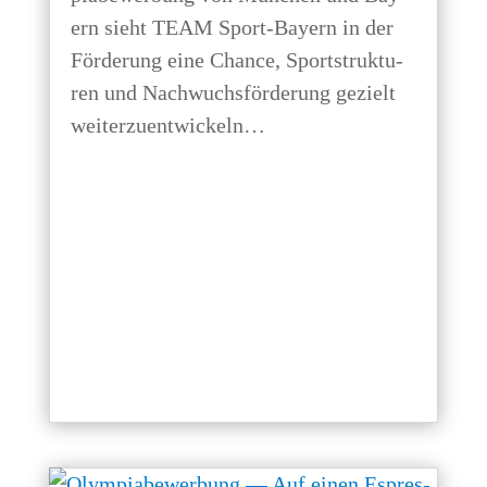
ern sieht TEAM Sport-Bay­ern in der
För­de­rung eine Chan­ce, Sport­struk­tu­
ren und Nach­wuchs­för­de­rung gezielt
weiterzuentwickeln…