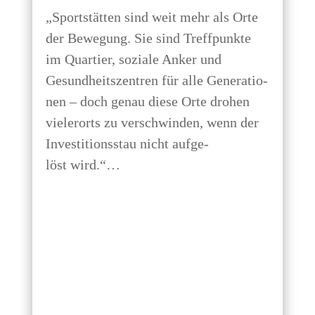
„Sport­stät­ten sind weit mehr als Orte
der Bewe­gung. Sie sind Treff­punk­te
im Quar­tier, sozia­le Anker und
Gesund­heits­zen­tren für alle Gene­ra­tio­
nen – doch genau die­se Orte dro­hen
vie­ler­orts zu ver­schwin­den, wenn der
Inves­ti­ti­ons­stau nicht auf­ge­
löst wird.“…