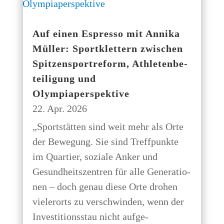
Auf einen Espres­so mit Anni­ka
Mül­ler: Sport­klet­tern zwi­schen
Spit­zen­sport­re­form, Ath­le­ten­be­
tei­li­gung und
Olympiaperspektive
22. Apr. 2026
„Sport­stät­ten sind weit mehr als Orte
der Bewe­gung. Sie sind Treff­punk­te
im Quar­tier, sozia­le Anker und
Gesund­heits­zen­tren für alle Gene­ra­tio­
nen – doch genau die­se Orte dro­hen
vie­ler­orts zu ver­schwin­den, wenn der
Inves­ti­ti­ons­stau nicht auf­ge­