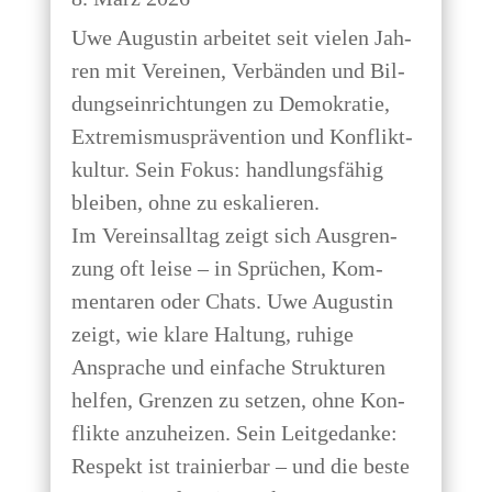
Uwe Augus­tin arbei­tet seit vie­len Jah­
ren mit Ver­ei­nen, Ver­bän­den und Bil­
dungs­ein­rich­tun­gen zu Demo­kra­tie,
Extre­mis­mus­prä­ven­ti­on und Kon­flikt­
kul­tur. Sein Fokus: hand­lungs­fä­hig
blei­ben, ohne zu eskalieren.
Im Ver­eins­all­tag zeigt sich Aus­gren­
zung oft lei­se – in Sprü­chen, Kom­
men­ta­ren oder Chats. Uwe Augus­tin
zeigt, wie kla­re Hal­tung, ruhi­ge
Anspra­che und ein­fa­che Struk­tu­ren
hel­fen, Gren­zen zu set­zen, ohne Kon­
flik­te anzu­hei­zen. Sein Leit­ge­dan­ke:
Respekt ist trai­nier­bar – und die bes­te