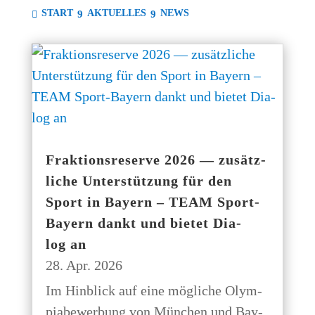
START
AKTU­EL­LES
NEWS
Frak­ti­ons­re­ser­ve 2026 — zusätz­
li­che Unter­stüt­zung für den
Sport in Bay­ern – TEAM Sport-
Bay­ern dankt und bie­tet Dia­
log an
28. Apr. 2026
Im Hin­blick auf eine mög­li­che Olym­
pia­be­wer­bung von Mün­chen und Bay­