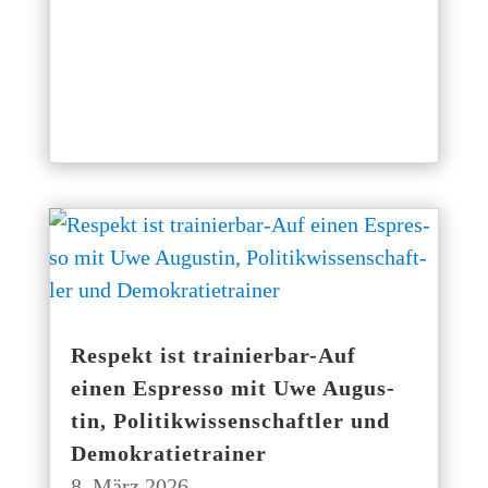
Respekt ist trai­­nier­­bar-Auf
einen Espres­so mit Uwe Augus­
tin, Poli­tik­wis­sen­schaft­ler und
Demokratietrainer
8. März 2026