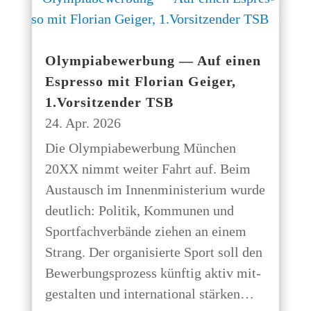
Olym­pia­be­wer­bung — Auf einen
Espres­so mit Flo­ri­an Gei­ger,
1.Vorsitzender TSB
24. Apr. 2026
Die Olym­pia­be­wer­bung Mün­chen
20XX nimmt wei­ter Fahrt auf. Beim
Aus­tausch im Innen­mi­nis­te­ri­um wur­de
deut­lich: Poli­tik, Kom­mu­nen und
Sport­fach­ver­bän­de zie­hen an einem
Strang. Der orga­ni­sier­te Sport soll den
Bewer­bungs­pro­zess künf­tig aktiv mit­
ge­stal­ten und inter­na­tio­nal stärken…